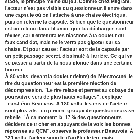
stade, le principe même du jeu. Comme chez Milgram,
l'acteur n'est pas visible du questionneur. Il entre dans
une capsule où on l'attache à une chaise électrique,
puis on referme la capsule. Si bien que le questionneur
est entretenu dans l'illusion que les décharges sont
réelles, car il entendra les réactions à la douleur du
faux candidat, mais ne le verra pas gigoter sur sa
chaise. Et pour cause : l'acteur sort de la capsule par
un petit passage secret, dissimulé à l'arrière. Ce qui va
se passer à partir de là nous plonge dans une certaine
horreur...
À 80 volts, devant la douleur (feinte) de l'électrocuté, le
rire du questionneur est la première réaction de
décompression. "Le rire relaxe et permet au cobaye de
poursuivre vers de plus hauts voltages", explique
Jean-Léon Beauvois. À 180 volts, les cris de l'acteur
sont plus vifs : un premier groupe de questionneurs se
rebelle. "À ce moment-là, 17 % des questionneurs
décident de tricher en appuyant de la voix les bonnes
réponses au QCM", observe le professeur Beauvois. À
320 volts, l'acteur supplie d'arrêter le jeu, mais