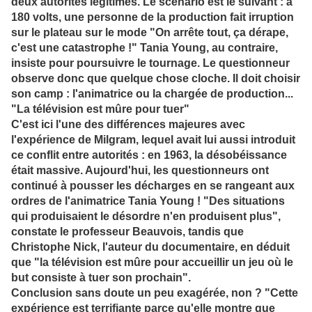
deux autorités légitimes. Le scénario est le suivant : à
180 volts, une personne de la production fait irruption
sur le plateau sur le mode "On arrête tout, ça dérape,
c'est une catastrophe !" Tania Young, au contraire,
insiste pour poursuivre le tournage. Le questionneur
observe donc que quelque chose cloche. Il doit choisir
son camp : l'animatrice ou la chargée de production...
"La télévision est mûre pour tuer"
C'est ici l'une des différences majeures avec
l'expérience de Milgram, lequel avait lui aussi introduit
ce conflit entre autorités : en 1963, la désobéissance
était massive. Aujourd'hui, les questionneurs ont
continué à pousser les décharges en se rangeant aux
ordres de l'animatrice Tania Young ! "Des situations
qui produisaient le désordre n'en produisent plus",
constate le professeur Beauvois, tandis que
Christophe Nick, l'auteur du documentaire, en déduit
que "la télévision est mûre pour accueillir un jeu où le
but consiste à tuer son prochain".
Conclusion sans doute un peu exagérée, non ? "Cette
expérience est terrifiante parce qu'elle montre que