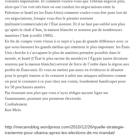
volontés impérialiste. Et comment voulez-vous que Téhéran négocie plus,
alors que l’on voit très bien ou ont conduit les négociations entre la
Palestine et Israël (et les États-Unis) comment voulez-vous être juste lors de
ces négociations, lorsque vous êtes le premier soutient
(militaire/commerciale) de l’État sioniste. Et il ne faut pas oublié non plus
qu’après le chah d’Iran, la maison blanche et soutenu par de nombreuses
manières l’Irak (conflit 1980)…
En fin de compte votre vision à ce sujet n’a pas de grande différence avec ce
que nous bassines les grands médias qui omettent le plus important: les États
Unis cherche à s’accaparer le plus de matières première possible dans le
monde, et Israël (l’État le plus raciste du monde) et l’Égypte (autre dictature
soutenu par la maison blanche) servent de force de l’ordre dans la région aux
profits de États-unis. Et vous ne mettez pas assez en évidences le désastre
pour le peuple iranien si ils venaient à subir une attaques militaires comme
on peut le constater à ce jour chez son voisin, lourdement handicaper pour
les 50 prochaines années .
Pas étonnant non plus que vous n’ayez rédiger aucune ligne sur
Guantanamo, pourtant une promesse électorale.
Cordialement
Ken Melo
http://mecanoblog.wordpress.com/2010/12/26/quelle-strategie-
iranienne-pour-obama-apres-les-elections-de-mi-mandat/