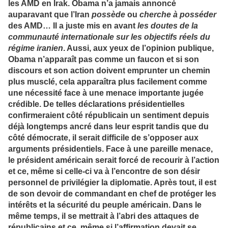
les AMD en Irak. Obama n’a jamais annoncé
auparavant que l’Iran
possède
ou
cherche à posséder
des AMD… Il a juste mis en avant
les doutes de la
communauté internationale sur les objectifs réels du
régime iranien
. Aussi, aux yeux de l’opinion publique,
Obama n’apparaît pas comme un faucon et si son
discours et son action doivent emprunter un chemin
plus musclé, cela apparaîtra plus facilement comme
une nécessité face à une menace importante jugée
crédible. De telles déclarations présidentielles
confirmeraient côté républicain un sentiment depuis
déjà longtemps ancré dans leur esprit tandis que du
côté démocrate, il serait difficile de s’opposer aux
arguments présidentiels. Face à une pareille menace,
le président américain serait forcé de recourir à l’action
et ce, même si celle-ci va à l’encontre de son désir
personnel de privilégier la diplomatie. Après tout, il est
de son devoir de commandant en chef de protéger les
intérêts et la sécurité du peuple américain. Dans le
même temps, il se mettrait à l’abri des attaques de
républicains et ce, même si l’affirmation devait se