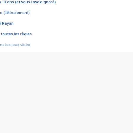
 a 13 ans (et vous l'avez ignoré)
e (littéralement)
im Rayan
 toutes les règles
s les jeux vidéo
us choquant de Rockstar ? - Le scandale BULLY
e plus moche de Steam
du RÊVE tourne au CAUCHEMAR
pendant 8 heures
it… à tort
umiliés par un jeu vidéo
ire - Final Fantasy 8
ti un empire - Age of Empires