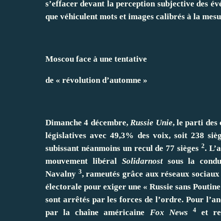
s’effacer devant la perception subjective des év
que véhiculent mots et images calibrés à la mesu
Moscou face à une tentative
de « révolution d’automne »
Dimanche 4 décembre,
Russie Unie
, le parti de
législatives avec 49,3% des voix, soit 238 si
2
subissant néanmoins un recul de 77 sièges
. L’
mouvement libéral
Solidarnost
sous la condui
3
Navalny
, rameutés grâce aux réseaux sociau
électorale pour exiger une « Russie sans Poutin
sont arrêtés par les forces de l’ordre. Pour l’
4
par la chaîne américaine
Fox News
et rep