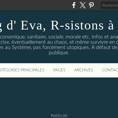
 d' Eva, R-sistons à 
économique, sanitaire, sociale, morale etc. Infos et ana
 crise, éventuellement au chaos, et même survivre en c
ves au Système, pas forcément utopiques. A défaut de l
publique.
ATÉGORIES PRINCIPALES
PAGES
ARCHIVES
CONTAC
Publicité