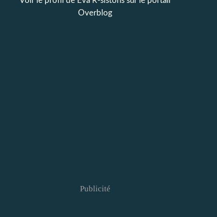
Voir le profil de
Eva R-sistons
sur le portail
Overblog
Publicité