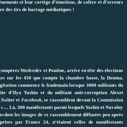
énements et leur cortège d’émotions, de colère et d’erreurs
re des tirs de barrage médiatiques !
s compères Medvedev et Poutine, arrive en tête des élections
èges sur les 450 que compte la chambre basse, la Douma,
agitation commence le lendemain lorsque 3000 militants du
te d’Ilya Yashin et du militant anti-corruption Alexei
x
Twitter
et
Facebook
, se rassemblent devant la Commission
e »… Là, 300 manifestants parmi lesquels Yashin et Navalny
anecdote les images de ce rassemblement diffusées peu après
rises par France 24, n’étaient celles de manifestants