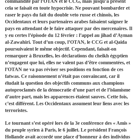
commandité par l’OTAN et le CCG, mais jusqu’à présent
cela se faisait en toute hypocrisie. Ne pouvant bombarder et
raser le pays du fait du double veto russe et chinois, les
Occidentaux et leurs partenaires arabes faisaient saigner le
pays en attendant de le faire attaquer par des mercenaires. Il
y eu certes l’épisode du 12 février : l’appel au jihad d’Ayman
al-Zawahiri. Tout d’un coup, l’OTAN, le CCG et al-Qaida
poursuivaient le même objectif. Cependant, faisait-on
remarquer à Bruxelles, les déclarations du cheikh égyptien
n’engagent que lui, elles ne valent pas d’être commentées, et
l’OTAN ne va pas réviser ses positions en fonction de ces
fatwas. Ce raisonnement n’était pas convaincant, car il
éludait la question des objectifs communs aux champions
autoproclamés de la démocratie d’une part et de l’islamisme
d’autre part, mais les apparences étaient sauves. Cette fois,
c’est différent. Les Occidentaux assument leur liens avec les
terroristes.
Le tournant s’est opéré lors de la 3e conférence des « Amis »
du peuple syrien à Paris, le 6 juillet. Le président François
Hollande avait accordé une place d’honneur à des individus