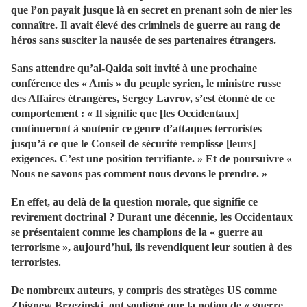
que l’on payait jusque là en secret en prenant soin de nier les
connaître. Il avait élevé des criminels de guerre au rang de
héros sans susciter la nausée de ses partenaires étrangers.
Sans attendre qu’al-Qaida soit invité à une prochaine
conférence des « Amis » du peuple syrien, le ministre russe
des Affaires étrangères, Sergey Lavrov, s’est étonné de ce
comportement : « Il signifie que [les Occidentaux]
continueront à soutenir ce genre d’attaques terroristes
jusqu’à ce que le Conseil de sécurité remplisse [leurs]
exigences. C’est une position terrifiante. » Et de poursuivre «
Nous ne savons pas comment nous devons le prendre. »
En effet, au delà de la question morale, que signifie ce
revirement doctrinal ? Durant une décennie, les Occidentaux
se présentaient comme les champions de la « guerre au
terrorisme », aujourd’hui, ils revendiquent leur soutien à des
terroristes.
De nombreux auteurs, y compris des stratèges US comme
Zbignew Brzezinski, ont souligné que la notion de « guerre