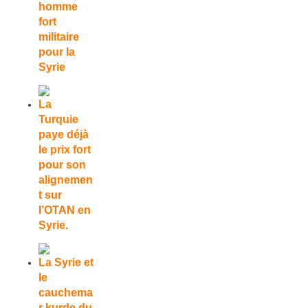
homme
fort
militaire
pour la
Syrie
La
Turquie
paye déjà
le prix fort
pour son
alignemen
t sur
l’OTAN en
Syrie.
La Syrie et
le
cauchema
r kurde du