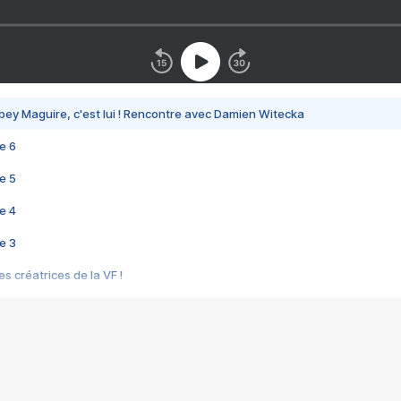
bey Maguire, c'est lui ! Rencontre avec Damien Witecka
e 6
e 5
e 4
e 3
s créatrices de la VF !
e 2
e 1
e Mektoub My Love arrive enfin ! Rencontre avec Shaïn Boumedine et Sal