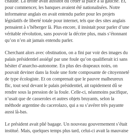
chaude. La droite avait aussitôt dû céder la place à la gauche. Et,
pour commencer, les banques avaient été nationalisées. Notre
informateur anglais en avait entendu parler pour les projets
législatifs de liberté totale pour internet, tels que des sites anglais
pensaient à s’héberger là. Plus encore, il insistait pour parler d’une
véritable révolution, sans pouvoir la décrire plus, mais s’étonnant
qu’on n’en ait jamais entendu parler.
Cherchant alors avec obstination, on a fini par voir des images du
palais présidentiel assiégé par une foule qu’on qualifierait ici sans
hésiter d’anarcho-autonome. En plus des drapeaux noirs, on
pouvait deviner dans la foule une forte composante de citoyenneté
de type écologiste. Et on comprenait que le pauvre malheureux
flic, tout seul devant le palais présidentiel, ait rapidement dû se
rendre sous la pression de la foule. Celle-ci, néanmoins pacifique,
n’usait que de casseroles et autres objets bruyants, selon la
méthode argentine du cacerolazo, qui a su s’avérer très payante
aussi là-bas.
Le président avait plié bagage. Un nouveau gouvernement s’était
institué. Mais, quelques temps plus tard, celui-ci avait la mauvaise