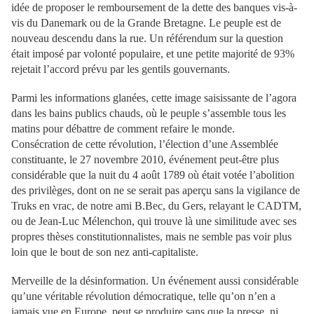
idée de proposer le remboursement de la dette des banques vis-à-
vis du Danemark ou de la Grande Bretagne. Le peuple est de
nouveau descendu dans la rue. Un référendum sur la question
était imposé par volonté populaire, et une petite majorité de 93%
rejetait l’accord prévu par les gentils gouvernants.
Parmi les informations glanées, cette image saisissante de l’agora
dans les bains publics chauds, où le peuple s’assemble tous les
matins pour débattre de comment refaire le monde.
Consécration de cette révolution, l’élection d’une Assemblée
constituante, le 27 novembre 2010, événement peut-être plus
considérable que la nuit du 4 août 1789 où était votée l’abolition
des privilèges, dont on ne se serait pas aperçu sans la vigilance de
Truks en vrac, de notre ami B.Bec, du Gers, relayant le CADTM,
ou de Jean-Luc Mélenchon, qui trouve là une similitude avec ses
propres thèses constitutionnalistes, mais ne semble pas voir plus
loin que le bout de son nez anti-capitaliste.
Merveille de la désinformation. Un événement aussi considérable
qu’une véritable révolution démocratique, telle qu’on n’en a
jamais vue en Europe, peut se produire sans que la presse, ni