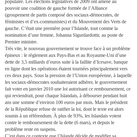
populaire. Les élections législatives de 2009 ont amené au
pouvoir une coalition de gauche formée de l’Alliance
(groupement de partis composé des sociaux-démocrates, de
féministes et d’ex-communistes) et du Mouvement des Verts de
gauche. C’était une première pour l’Islande, tout comme la
nomination d’une femme, Johanna Sigurdardottir, au poste de
Premier ministre.
Très vite, le nouveau gouvernement se trouve face à un problème
épineux : le règlement aux Pays-Bas et au Royaume-Uni d’une
dette de 3,5 milliards d’euros suite à la faillite d’Icesave, banque
en ligne dont les opérations étaient tournées principalement vers
ces deux pays. Sous la pression de l’Union européenne, à laquelle
les sociaux-démocrates souhaiteraient adhérer, le gouvernement
fait voter en janvier 2010 une loi autorisant ce remboursement, ce
qui reviendrait, pour chaque Islandais, à débourser pendant huit
ans une somme d’environ 100 euros par mois. Mais le président
de la République refuse de ratifier la loi, dont le texte est alors
soumis à un référendum. À plus de 93%, les Islandais votent
contre le remboursement de la dette (6 mars), et depuis le
problème reste en suspens.
C’est dans ce contexte que l’Islande décide de modifier sa