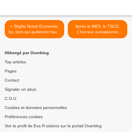
< Stiglitz Nobel Economie:
Après le MES, le TSCG:
les 1ers qui quitteront l’euro
L’horreur européenne
s’en sortiront le mieux
continue, camisole
budgétaire >
Hébergé par Overblog
Top articles
Pages
Contact
Signaler un abus
C.G.U.
Cookies et données personnelles
Préférences cookies
Voir le profil de Eva R-sistons sur le portail Overblog