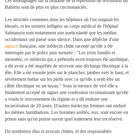
Les témoignages sur la brutalité de la répression de révolution du
Bahrein sont de plus en plus circonstanciés.
Les atrocités commises dans les hôpitaux où l'on soignait les
blessés, et les tortures infligées au corps médical de l'hôpital
Salmanyia sont notamment une particularité que les médias
occidentaux ont passé sous silence. Dans une dépêche d'une
agence
française, une médecin chiite raconte qu'elle a été
interrogée par le police puis torturée : "Les yeux bandés et
menottée, ce médecin qui a prétendu avoir toujours été apolitique,
a dit avoir a été stupéfiée de recevoir une décharge électrique à la
tête. Elle a été ensuite jetée sur le plancher, jambes vers le haut, et
sévèrement battue sur les pieds avec ce qu'elle a senti être un
câble électrique ou un tuyau." Sous la menace de viol elle a
finalement accepté de signer une confession reconnaissant qu'elle
a voulu le renversement du régime et a dû endurer une
incarcération de 20 jours. D'autres médecins femmes ont enduré
les mêmes humiliations. Les hommes arrêtés, eux, sont encore en
prison sans qu'on puisse savoir quel traitement leur est réservé.
De nombreux élus et avocats chiites, et des responsables