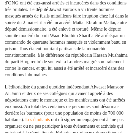
d'ONG ont été eux-aussi arrêtés et incarcérés dans des conditions
très brutales. Le député Jawad Fairooz a vu trente hommes
masqués armés de fusils mitrailleurs faire irruption chez lui dans la
soirée du 2 mai et il a été incarcéré. Mattar Ebrahim Mattar, autre
député démissionnaire, a été enlevé et torturé. Même le député
sunnite modéré du parti Waad Ebrahim Sharif a été arrêté.par un
commando de quarante hommes masqués et violemment battu en
prison. Tous étaient pourtant partisans de la monarchie
constitutionnelle, à la différence du républicain Hassan Mushaima
du parti Haq, rentré de son exil à Londres malgré son traitement
contre le cancer, et qui lui aussi a été arrêté et incarcéré dans des
conditions inhumaines.
L'éditorialiste du grand quotiden indépendant Alwasat Mansoor
Al-Jamri et deux de ses collègues qui avaient appelé à des
négociations entre le monarque et les manifestants ont été arrêtés
eux aussi. Au total des centaines de personnes sont désormais
derrière les barreaux (pour une population de moins de 700 000
habitants).
Les étudiants
ont dû signer un engagement à "ne pas
organiser ou ne pas participer à tous événements et activités qui
nuiraient à la réputation du Bahrain aux niveaux domestique et