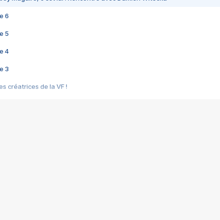
e 6
e 5
e 4
e 3
s créatrices de la VF !
e 2
e 1
e Mektoub My Love arrive enfin ! Rencontre avec Shaïn Boumedine et Sal
i : après Toni en famille
elle réalise le bouleversant Dites lui que je l'aime
ais ! Rencontre autour de Vie privée de Rebecca Zlotowski
 de Marguerite, Grave... Rencontre avec Ella Rumpf