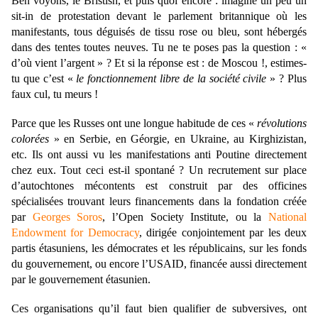
Ben voyons, le Bristish, et puis quoi encore : imagine un peu un
sit-in de protestation devant le parlement britannique où les
manifestants, tous déguisés de tissu rose ou bleu, sont hébergés
dans des tentes toutes neuves. Tu ne te poses pas la question : «
d’où vient l’argent » ? Et si la réponse est : de Moscou !, estimes-
tu que c’est «
le fonctionnement libre de la société civile
» ? Plus
faux cul, tu meurs !
Parce que les Russes ont une longue habitude de ces «
révolutions
colorées
» en Serbie, en Géorgie, en Ukraine, au Kirghizistan,
etc. Ils ont aussi vu les manifestations anti Poutine directement
chez eux. Tout ceci est-il spontané ? Un recrutement sur place
d’autochtones mécontents est construit par des officines
spécialisées trouvant leurs financements dans la fondation créée
par
Georges Soros
, l’Open Society Institute, ou la
National
Endowment f
or Democracy
, dirigée conjointement par les deux
partis étasuniens, les démocrates et les républicains, sur les fonds
du gouvernement, ou encore l’USAID, financée aussi directement
par le gouvernement étasunien.
Ces organisations qu’il faut bien qualifier de subversives, ont