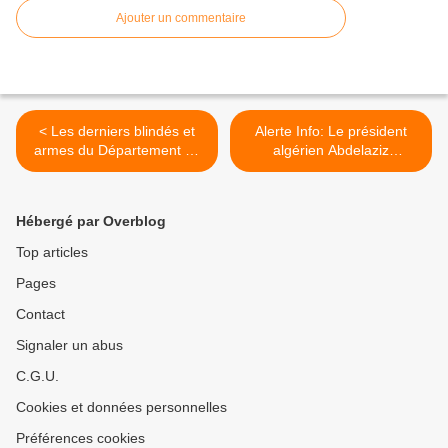
Ajouter un commentaire
< Les derniers blindés et
Alerte Info: Le président
armes du Département de
algérien Abdelaziz
la Sécurité Intérieure
Bouteflika serait décédé ? >
Hébergé par Overblog
Top articles
Pages
Contact
Signaler un abus
C.G.U.
Cookies et données personnelles
Préférences cookies