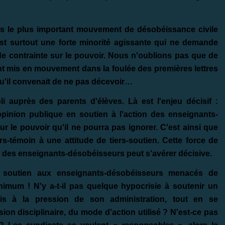
es le plus important mouvement de désobéissance civile
est surtout une forte minorité agissante qui ne demande
e de contrainte sur le pouvoir. Nous n'oublions pas que de
nt mis en mouvement dans la foulée des premières lettres
qu'il convenait de ne pas décevoir…
 auprès des parents d'élèves. Là est l'enjeu décisif :
'opinion publique en soutien à l'action des enseignants-
r le pouvoir qu'il ne pourra pas ignorer. C'est ainsi que
rs-témoin à une attitude de tiers-soutien. Cette force de
s des enseignants-désobéisseurs peut s'avérer décisive.
r soutien aux enseignants-désobéisseurs menacés de
nimum ! N'y a-t-il pas quelque hypocrisie à soutenir un
mis à la pression de son administration, tout en se
on disciplinaire, du mode d'action utilisé ? N'est-ce pas