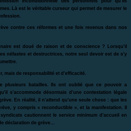
ission inconditionnelle des personnels pour qu'ils
rmes. Là est le véritable curseur qui permet de mesurer le
rofession.
grève contre ces réformes et une fois revenus dans nos
nnaire est doué de raison et de conscience ? Lorsqu'il
 néfastes et destructrices, notre seul devoir est de s'y
umettre.
mais de responsabilité et d'efficacité.
e plusieurs batailles. Ils ont oublié que ce pouvoir a
qu'il s'accommode désormais d'une contestation légale
ève. En réalité, il n'attend qu'une seule chose : que les
ève, y compris « reconductible », et la manifestation. Il
s syndicats cautionnent le service minimum d'accueil en
 de déclaration de grève…