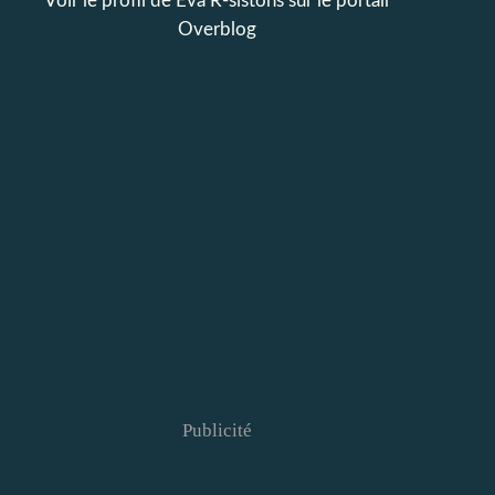
Voir le profil de
Eva R-sistons
sur le portail
Overblog
Publicité