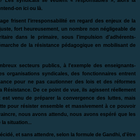
 ? Les syndicats se veulent «
responsables
», alors la
ntend-on ici ou là.
age frisent l'irresponsabilité en regard des enjeux de la
 juste, fort heureusement, un nombre non négligeable de
taire dans le primaire, sous l'impulsion d'adhérents-
démarche de la résistance pédagogique en mobilisant de
ombreux secteurs publics, à l'exemple des enseignants-
s organisations syndicales, des fonctionnaires entrent
sance pour ne pas cautionner des lois et des réformes
la Résistance. De ce point de vue, ils agissent réellement
 est venu de préparer la convergence des luttes, mais
te pour résister ensemble et massivement à ce pouvoir
nvaincre, nous avons attendu, nous avons espéré que les
a situation...
idé, et sans attendre, selon la formule de Gandhi, d'être