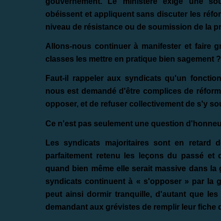
gouvernement. Le ministère exige une soum
obéissent et appliquent sans discuter les réfo
niveau de résistance ou de soumission de la p
Allons-nous continuer à manifester et faire 
classes les mettre en pratique bien sagement ?
Faut-il rappeler aux syndicats qu'un fonctio
nous est demandé d'être complices de réformes
opposer, et de refuser collectivement de s'y so
Ce n'est pas seulement une question d'honneur, 
Les syndicats majoritaires sont en retard d
parfaitement retenu les leçons du passé et 
quand bien même elle serait massive dans la gr
syndicats continuent à « s'opposer » par la gr
peut ainsi dormir tranquille, d'autant que le
demandant aux grévistes de remplir leur fiche