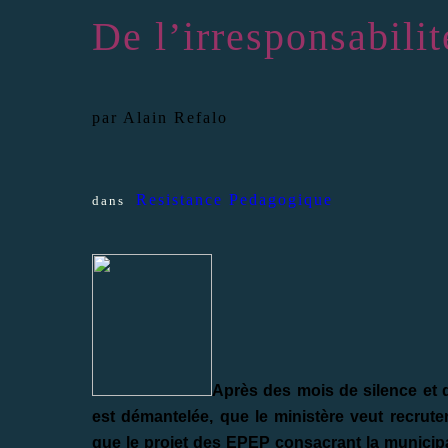
De l’irresponsabili
par Alain Refalo
Resistance Pedagogique
dans
Après des mois de silence et d
est démantelée, que le ministère veut recrute
que le projet des EPEP consacrant la municipa