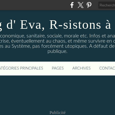
 d' Eva, R-sistons à 
économique, sanitaire, sociale, morale etc. Infos et ana
 crise, éventuellement au chaos, et même survivre en c
ves au Système, pas forcément utopiques. A défaut de l
publique.
ATÉGORIES PRINCIPALES
PAGES
ARCHIVES
CONTAC
Publicité