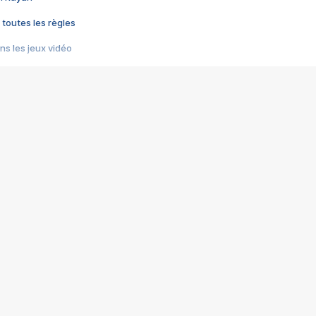
 toutes les règles
s les jeux vidéo
us choquant de Rockstar ? - Le scandale BULLY
e plus moche de Steam
du RÊVE tourne au CAUCHEMAR
pendant 8 heures
it… à tort
umiliés par un jeu vidéo
ire - Final Fantasy 8
ti un empire - Age of Empires
story DOFUS
tard, il crée l'un des pires jeux de tous les temps, MindsEye.