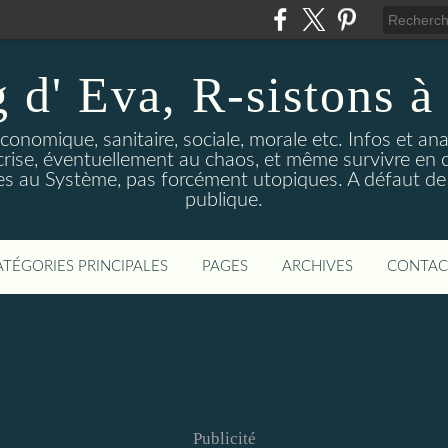
 d' Eva, R-sistons à 
économique, sanitaire, sociale, morale etc. Infos et ana
 crise, éventuellement au chaos, et même survivre en c
ves au Système, pas forcément utopiques. A défaut de l
publique.
ATÉGORIES PRINCIPALES
PAGES
ARCHIVES
CONTAC
Publicité