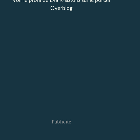
Voir le profil de
Eva R-sistons
sur le portail
Overblog
Publicité