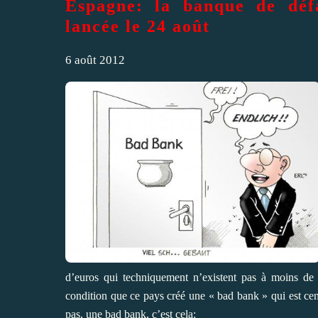
Espagne: la banque de défa
lancée le 24 août
6 août 2012
d’euros qui techniquement n’existent pas à moins de f
condition que ce pays créé une « bad bank » qui est ce
pas, une bad bank, c’est cela: