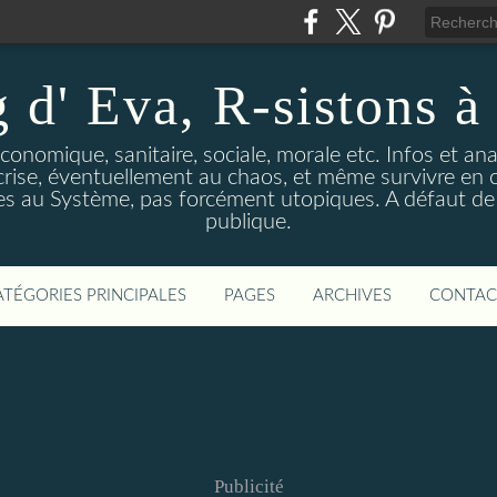
 d' Eva, R-sistons à 
économique, sanitaire, sociale, morale etc. Infos et ana
 crise, éventuellement au chaos, et même survivre en c
ves au Système, pas forcément utopiques. A défaut de l
publique.
ATÉGORIES PRINCIPALES
PAGES
ARCHIVES
CONTAC
Publicité