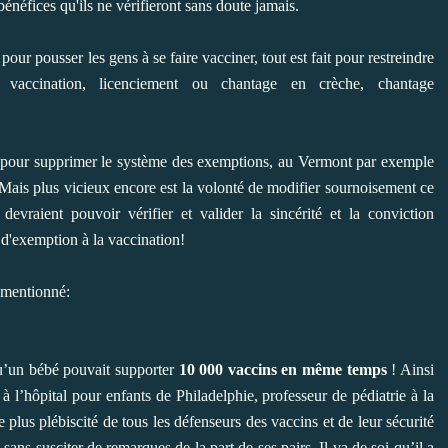
énéfices qu'ils ne vérifieront sans doute jamais.
our pousser les gens à se faire vacciner, tout est fait pour restreindre
a vaccination,
licenciement
ou chantage en crèche,
chantage
tes pour supprimer le système des exemptions,
au Vermont par exemple
 Mais plus vicieux encore est la volonté de
modifier sournoisement ce
evraient pouvoir vérifier et valider la sincérité et la conviction
 d'exemption à la vaccination!
usmentionné:
 qu’un bébé pouvait supporter
10 000 vaccins en même temps
! Ainsi
à l’hôpital pour enfants de Philadelphie, professeur de pédiatrie à la
 plus plébiscité de tous les défenseurs des vaccins et de leur sécurité
sans susciter de remarques de la part de ses pairs. Il va de soi qu’il a