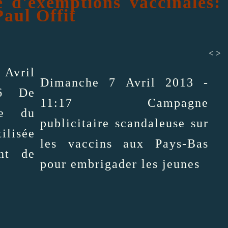
 d'exemptions vaccinales:
Paul Offit
<
>
Avril
Dimanche 7 Avril 2013 -
6
De
11:17
Campagne
ite du
publicitaire scandaleuse sur
lisée
les vaccins aux Pays-Bas
nt de
pour embrigader les jeunes