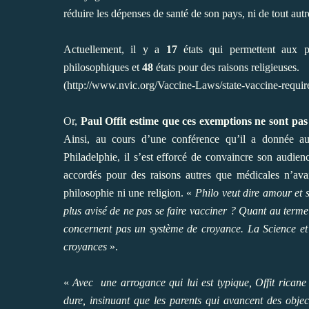
réduire les dépenses de santé de son pays, ni de tout autre
Actuellement, il y a
17
états qui permettent aux pa
philosophiques et
48
états pour des raisons religieuses.
(
http://www.nvic.org/Vaccine-Laws/state-vaccine-requi
Or,
Paul Offit estime que ces exemptions ne sont pas 
Ainsi, au cours d’une conférence qu’il a donnée au
Philadelphie, il s’est efforcé de convaincre son audie
accordés pour des raisons autres que médicales n’avai
philosophie ni une religion. «
Philo veut dire amour et s
plus avisé de ne pas se faire vacciner ? Quant au terme
concernent pas un système de croyance. La Science et 
croyances
».
«
Avec une arrogance qui lui est typique, Offit ricane
dure, insinuant que les parents qui avancent des objec