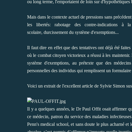
ou long terme, l'emportaient de loin sur d'hypothétiques b
Mais dans le contexte actuel de pressions sans précédent p
les libertés: rabotage des contre-indications à l
scolaire
, durcissement du système d'exemptions...
Il faut dire en effet que des tentatives ont déjà été fai
où le combat citoyen victorieux a réussi à les maintenir
.
système d'exemptions
, au prétexte que des médecins d
personnelles des individus qui remplissent un formulaire
Voici un extrait de l'excellent article de Sylvie Simon s
Il y a quelques années, le Dr Paul Offit osait affirmer
ce médecin, patron du service des maladies infectieuses 
Penn's medical school, et sans doute le plus acharné et le
absolue, s’est permis d’affirmer n’importe quelle ineptie, 