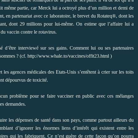
 fait même partie, car Merck lui a octroyé plus d’un million et demi de
nt, en partenariat avec ce laboratoire, le brevet du Rotateq®, dont les
ant, dont 29 millions pour lui-même. On estime que l’affaire lui a
du vaccin contre le rotavirus.
é d’être interviewé sur ses gains. Comment lui ou ses partenaires
s sommes ? (cf.
http://www.whale.to/vaccines/offit23.html
)
 les agences médicales des Etats-Unis s’entêtent à crier sur les toits
ont dépourvus de toxicité.
 aucun problème pour se faire vacciner en public avec ces mélanges
ses demandes.
uire les dépenses de santé dans son pays, comme partout ailleurs du
emblant d’ignorer les énormes liens d’intérêt qui existent entre les
res qui les fabriquent. Ce n’est guère de cette façon qu’on pourra