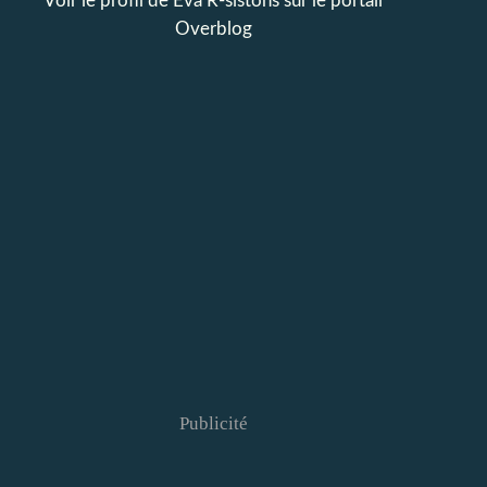
Voir le profil de
Eva R-sistons
sur le portail
Overblog
Publicité