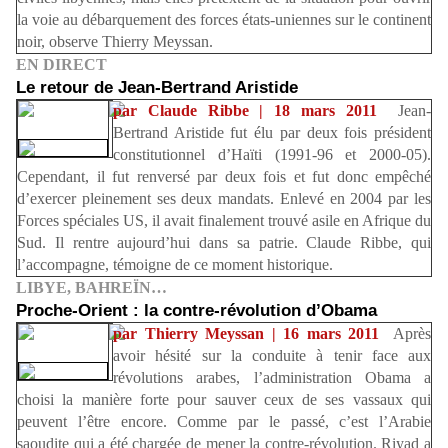
la voie au débarquement des forces états-uniennes sur le continent
noir, observe Thierry Meyssan.
EN DIRECT
Le retour de Jean-Bertrand Aristide
par Claude Ribbe | 18 mars 2011
Jean-
Bertrand Aristide fut élu par deux fois président
constitutionnel d’Haïti (1991-96 et 2000-05).
Cependant, il fut renversé par deux fois et fut donc empêché
d’exercer pleinement ses deux mandats. Enlevé en 2004 par les
Forces spéciales US, il avait finalement trouvé asile en Afrique du
Sud. Il rentre aujourd’hui dans sa patrie. Claude Ribbe, qui
l’accompagne, témoigne de ce moment historique.
LIBYE, BAHREÏN…
Proche-Orient : la contre-révolution d’Obama
par Thierry Meyssan | 16 mars 2011
Après
avoir hésité sur la conduite à tenir face aux
révolutions arabes, l’administration Obama a
choisi la manière forte pour sauver ceux de ses vassaux qui
peuvent l’être encore. Comme par le passé, c’est l’Arabie
saoudite qui a été chargée de mener la contre-révolution. Riyad a