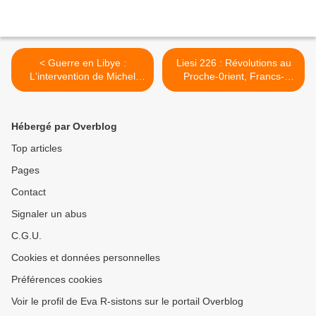
< Guerre en Libye :
Liesi 226 : Révolutions au
L'intervention de Michel
Proche-0rient, Francs-
Collon (Ce Soir ou jamais,
maçons, Finance islamique
FR3)
>
Hébergé par Overblog
Top articles
Pages
Contact
Signaler un abus
C.G.U.
Cookies et données personnelles
Préférences cookies
Voir le profil de Eva R-sistons sur le portail Overblog