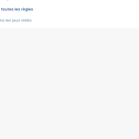
 toutes les règles
s les jeux vidéo
us choquant de Rockstar ? - Le scandale BULLY
e plus moche de Steam
du RÊVE tourne au CAUCHEMAR
pendant 8 heures
it… à tort
umiliés par un jeu vidéo
ire - Final Fantasy 8
ti un empire - Age of Empires
story DOFUS
tard, il crée l'un des pires jeux de tous les temps, MindsEye.