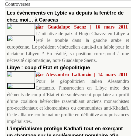
Controverses
Les évènements en Lybie vu depuis la fenêtre de
chez moi... à Caracas
par Guadalupe Saenz | 16 mars 2011
L’initiative de paix d’Hugo Chavez en Libye a
jeté le trouble dans la gauche arabe et
européenne. Le président vénézuélien aurait-il un faible pour le
dictateur Libyen ? En réalité, sa position correspond à une
nécessité diplomatique, note Guadalupe Saenz.
Libye : coup d’Etat et géopolitique
par Alessandro Lattanzio | 14 mars 2011
Pour le géopoliticien italien Alessandro
Lattanzio, l’insurrection en Libye mixe des
éléments de coup d’Etat et de soulèvement populaire au profit
d’une coalition hétéroclite rassemblant anciens monarchistes
pro-occidentaux et khomeinistes ou communistes anti-Khadafi.
Cette alliance contre nature profite en définitive aux puissances
impérialistes.
L’impérialisme protège Kadhafi tout en exerçant
un chantage sur le soulèvement populaire afin