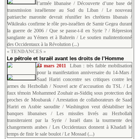
l’armée libanaise / Découverte d’une base de
transmission israélienne au Sud du Liban / Le nouveau
patriarche maronite devrait réunifier les chrétiens libanais /
Wikileaks confirme le rôle pro-israélien de Samir Gegea durant
la guerre de 2006 / Que se passe-t-il en Syrie ? / Répresion
sanglante au Yémen et à Bahreïn / Le soutien malintentionné
des Occidentaux à la Révolution (...)
« TENDANCES »
Le pétrole et Israël avant les droits de l’Homme
14 mars 2011
Liban : très faible mobilisation
pour la manifestation anniversaire du 14-Mars /
Saad Hariri concentre ses critiques contre les
armes du Hezbollah / Nouvel acte d’accusation du TSL / Le
faux témoin Mohammed Zouhair as-Siddiq sous protection des
proches de Moubarak / Arrestation de collaborateurs de Saad
Hariri en Arabie saoudite / Washington veut déstabiliser les
banques libanaises / Les missiles livrés au Hezbollah
transiteraient par la Syrie / Israël dans la tourmente des
changements arabes / Les Occidentaux donnent à Khadafi le
temps de finir le sale boulot / Le Mossad (...)