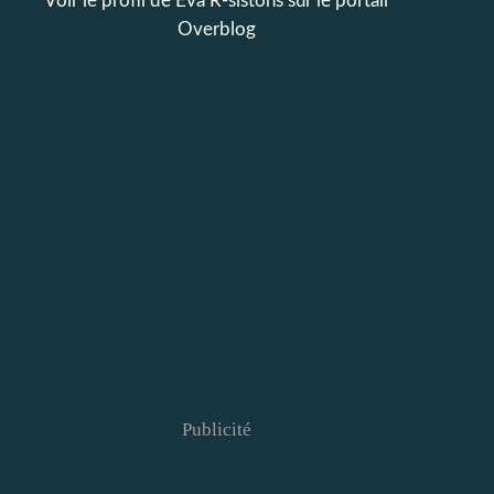
Voir le profil de
Eva R-sistons
sur le portail
Overblog
Publicité