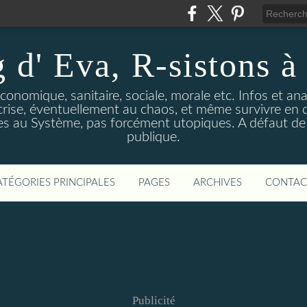
 d' Eva, R-sistons à 
économique, sanitaire, sociale, morale etc. Infos et ana
 crise, éventuellement au chaos, et même survivre en c
ves au Système, pas forcément utopiques. A défaut de l
publique.
ATÉGORIES PRINCIPALES
PAGES
ARCHIVES
CONTAC
Publicité