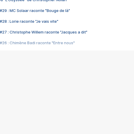
#29 : MC Solaar raconte "Bouge de là"
28 : Lorie raconte "Je vais vite"
#27 : Christophe Willem raconte "Jacques a dit"
#26 : Chimène Badi raconte "Entre nous"
#25 : Indochine raconte "3e sexe"
#24 : Zaho raconte "C'est chelou"
#23 : Patrick Bruel raconte "Au café des délices"
#22 : Kyo raconte "Le chemin"
#21 : Nolwenn Leroy raconte "Cassé"
#20 : Patrick Hernandez raconte "Born to be alive"
#19 : Lorie raconte "Près de moi"
#18 : Michael Jones raconte "A nos actes manqués" (avec Jean-Jacque