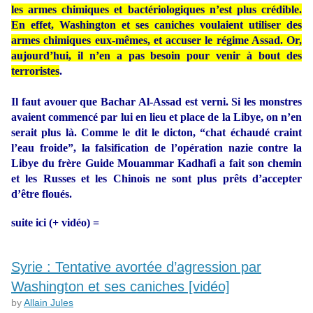
les armes chimiques et bactériologiques n’est plus crédible.
En effet, Washington et ses caniches voulaient utiliser des
armes chimiques eux-mêmes, et accuser le régime Assad. Or,
aujourd’hui, il n’en a pas besoin pour venir à bout des
terroristes
.
Il faut avouer que Bachar Al-Assad est verni. Si les monstres
avaient commencé par lui en lieu et place de la Libye, on n’en
serait plus là. Comme le dit le dicton, “chat échaudé craint
l’eau froide”, la falsification de l’opération nazie contre la
Libye du frère Guide Mouammar Kadhafi a fait son chemin
et les Russes et les Chinois ne sont plus prêts d’accepter
d’être floués.
suite ici (+ vidéo) =
Syrie : Tentative avortée d’agression par
Washington et ses caniches [vidéo]
by
Allain Jules