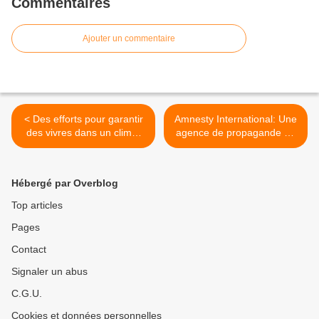
Commentaires
Ajouter un commentaire
< Des efforts pour garantir
Amnesty International: Une
des vivres dans un climat
agence de propagande du
qui change (Cuba)
ministère des affaires
étrangères US >
Hébergé par Overblog
Top articles
Pages
Contact
Signaler un abus
C.G.U.
Cookies et données personnelles