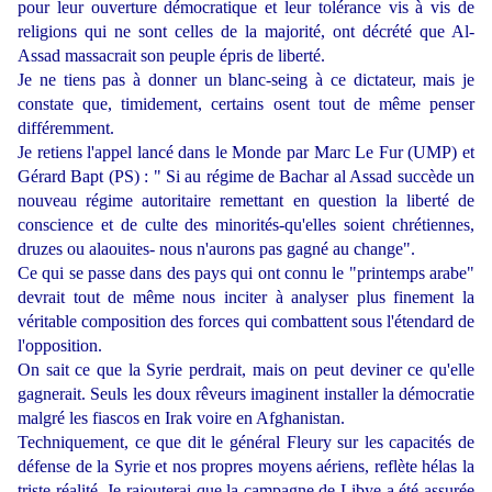
pour leur ouverture démocratique et leur tolérance vis à vis de
religions qui ne sont celles de la majorité, ont décrété que Al-
Assad massacrait son peuple épris de liberté.
Je ne tiens pas à donner un blanc-seing à ce dictateur, mais je
constate que, timidement, certains osent tout de même penser
différemment.
Je retiens l'appel lancé dans le Monde par Marc Le Fur (UMP) et
Gérard Bapt (PS) : " Si au régime de Bachar al Assad succède un
nouveau régime autoritaire remettant en question la liberté de
conscience et de culte des minorités-qu'elles soient chrétiennes,
druzes ou alaouites- nous n'aurons pas gagné au change".
Ce qui se passe dans des pays qui ont connu le "printemps arabe"
devrait tout de même nous inciter à analyser plus finement la
véritable composition des forces qui combattent sous l'étendard de
l'opposition.
On sait ce que la Syrie perdrait, mais on peut deviner ce qu'elle
gagnerait. Seuls les doux rêveurs imaginent installer la démocratie
malgré les fiascos en Irak voire en Afghanistan.
Techniquement, ce que dit le général Fleury sur les capacités de
défense de la Syrie et nos propres moyens aériens, reflète hélas la
triste réalité. Je rajouterai que la campagne de Libye a été assurée