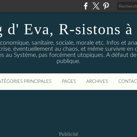
 d' Eva, R-sistons à 
économique, sanitaire, sociale, morale etc. Infos et ana
 crise, éventuellement au chaos, et même survivre en c
ves au Système, pas forcément utopiques. A défaut de l
publique.
ATÉGORIES PRINCIPALES
PAGES
ARCHIVES
CONTAC
Publicité