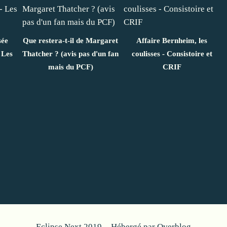
sée
Que restera-t-il de Margaret
Affaire Bernheim, les
 Les
Thatcher ? (avis pas d'un fan
coulisses - Consistoire et
mais du PCF)
CRIF
Eclipse Next 2019 - Hébergé par
Overblog