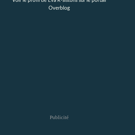
Voir le profil de
Eva R-sistons
sur le portail
Overblog
Publicité