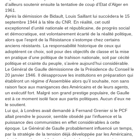
d’ailleurs soutenir ensuite la tentative de coup d’Etat d’Alger en
1961.
Après la démission de Bidault, Louis Saillant lui succèdera le 15
septembre 1944 à la tête du CNR. En réalité, cet outil
exceptionnel d’unité nationale et républicaine, de progrès social
et démocratique, est volontairement écarté de la réalité politique,
alors que l’esprit de la Résistance s’estompe chez certains
anciens résistants. La responsabilité historique de ceux qui
adoptèrent ce choix, soit pour des objectifs de classe et la mise
en pratique d’une politique de trahison nationale, soit par cécité
politique et crainte du peuple, s’avère aujourd’hui considérable.
Le Général de Gaulle démissionne de la Présidence du Conseil le
20 janvier 1946. Il désapprouve les institutions en préparation qui
établiront un régime d’Assemblée alors qu’il souhaite, non sans
raison face aux manigances des Américains et de leurs agents,
un exécutif fort. Malgré son grand prestige populaire, de Gaulle
est à ce moment isolé face aux partis politiques. Aucun d’eux ne
le soutient.
Lui qui, à Londres avait demandé à Fernand Grenier si le PCF
allait prendre le pouvoir, semble obsédé par l’influence et la
puissance des communistes en effet considérables à cette
époque. Le Général de Gaulle probablement influencé un temps,
par la stratégie de la tension déjà développée par les Américains,