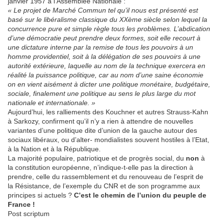
janvier 1957 à l’Assemblée Nationale :
« Le projet de Marché Commun tel qu’il nous est présenté est
basé sur le libéralisme classique du XXème siècle selon lequel la
concurrence pure et simple règle tous les problèmes. L’abdication
d’une démocratie peut prendre deux formes, soit elle recourt à
une dictature interne par la remise de tous les pouvoirs à un
homme providentiel, soit à la délégation de ses pouvoirs à une
autorité extérieure, laquelle au nom de la technique exercera en
réalité la puissance politique, car au nom d’une saine économie
on en vient aisément à dicter une politique monétaire, budgétaire,
sociale, finalement une politique au sens le plus large du mot
nationale et internationale. »
Aujourd’hui, les ralliements des Kouchner et autres Strauss-Kahn
à Sarkozy, confirment qu’il n’y a rien à attendre de nouvelles
variantes d’une politique dite d’union de la gauche autour des
sociaux libéraux, ou d’alter- mondialistes souvent hostiles à l’Etat,
à la Nation et à la République.
La majorité populaire, patriotique et de progrès social, du
non
à
la constitution européenne, n’indique-t-elle pas la direction à
prendre, celle du rassemblement et du renouveau de l’esprit de
la Résistance, de l’exemple du CNR et de son programme aux
principes si actuels ?
C’est le chemin de l’union du peuple de
France !
Post scriptum