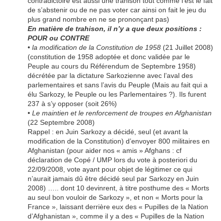
contradictoire est aussi une trahison tout comme l’est le fait
de s’abstenir ou de ne pas voter car ainsi on fait le jeu du
plus grand nombre en ne se prononçant pas)
En matière de trahison, il n’y a que deux positions :
POUR ou CONTRE
•
la modification de la Constitution de 1958
(21 Juillet 2008)
(constitution de 1958 adoptée et donc validée par le
Peuple au cours du Référendum de Septembre 1958)
décrétée par la dictature Sarkozienne avec l’aval des
parlementaires et sans l’avis du Peuple (Mais au fait qui a
élu Sarkozy, le Peuple ou les Parlementaires ?). Ils furent
237 à s’y opposer (soit 26%)
•
Le maintien et le renforcement de troupes en Afghanistan
(22 Septembre 2008)
Rappel : en Juin Sarkozy a décidé, seul (et avant la
modification de la Constitution) d’envoyer 800 militaires en
Afghanistan (pour aider nos « amis » Afghans : cf
déclaration de Copé / UMP lors du vote à posteriori du
22/09/2008, vote ayant pour objet de légitimer ce qui
n’aurait jamais dû être décidé seul par Sarkozy en Juin
2008) ….. dont 10 devinrent, à titre posthume des « Morts
au seul bon vouloir de Sarkozy », et non « Morts pour la
France », laissant derrière eux des « Pupilles de la Nation
d’Afghanistan », comme il y a des « Pupilles de la Nation