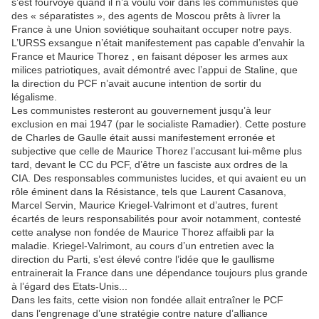
s’est fourvoyé quand il n’a voulu voir dans les communistes que
des « séparatistes », des agents de Moscou prêts à livrer la
France à une Union soviétique souhaitant occuper notre pays.
L’URSS exsangue n’était manifestement pas capable d’envahir la
France et Maurice Thorez , en faisant déposer les armes aux
milices patriotiques, avait démontré avec l’appui de Staline, que
la direction du PCF n’avait aucune intention de sortir du
légalisme.
Les communistes resteront au gouvernement jusqu’à leur
exclusion en mai 1947 (par le socialiste Ramadier). Cette posture
de Charles de Gaulle était aussi manifestement erronée et
subjective que celle de Maurice Thorez l’accusant lui-même plus
tard, devant le CC du PCF, d’être un fasciste aux ordres de la
CIA. Des responsables communistes lucides, et qui avaient eu un
rôle éminent dans la Résistance, tels que Laurent Casanova,
Marcel Servin, Maurice Kriegel-Valrimont et d’autres, furent
écartés de leurs responsabilités pour avoir notamment, contesté
cette analyse non fondée de Maurice Thorez affaibli par la
maladie. Kriegel-Valrimont, au cours d’un entretien avec la
direction du Parti, s’est élevé contre l’idée que le gaullisme
entrainerait la France dans une dépendance toujours plus grande
à l’égard des Etats-Unis...
Dans les faits, cette vision non fondée allait entraîner le PCF
dans l’engrenage d’une stratégie contre nature d’alliance