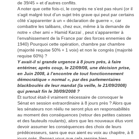
de 39/45 » et d’autres conflits.
A noter que cette fois-ci, le congrès ne s’est pas réuni (or il
s’agit malgré tout d’un sujet très grave qui peut par certains
côté s’apparenter à un « déclaration de guerre », car
combattre les talibans, chez eux, même à la demande de
notre « cher ami » Hamid Karzaï , peut s’apparenter à
l’envahissement de la France par des forces ennemies de
1940) Pourquoi cette opération, chambre par chambre
(majorité requise 50% + 1 voix) et non le congrès (majorité
requise 60%) ?
Y avait-il si grande urgence à 8 jours près, à faire
entériner, après coup, le 22/09/08, une décision prise,
en Juin 2008, à l’encontre de tout fonctionnement
démocratique « normal », par des parlementaires
blackboulés de leur mandat (la veille, le 21/09/2008)
qui prenait fin le 30/09/2008 ?
Et surtout était-il vraiment nécessaire de convoquer le
Sénat en session extraordinaire à 8 jours près ? Alors que
les sénateurs non réélu ne seront plus en responsabilités
au moment des conséquences (retour des petites caisses
et des fauteuils roulants), alors que les nouveaux élus vont
devoir assumer les conséquences des choix de leurs
prédécesseurs, sans que eux aient eu voix au chapitre, à 8
jours près. Pensez vous que cela respire bien