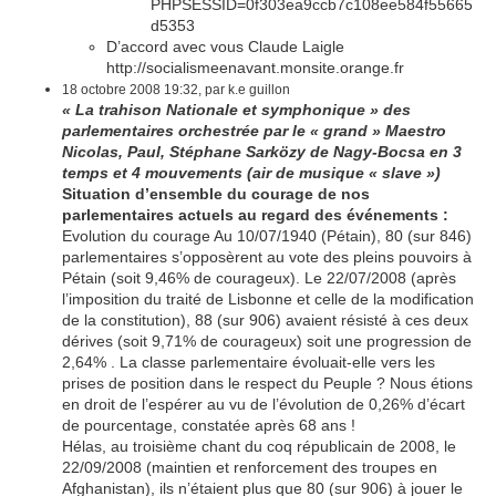
PHPSESSID=0f303ea9ccb7c108ee584f55665
d5353
D’accord avec vous Claude Laigle
http://socialismeenavant.monsite.orange.fr
18 octobre 2008 19:32, par k.e guillon
« La trahison Nationale et symphonique » des
parlementaires orchestrée par le « grand » Maestro
Nicolas, Paul, Stéphane Sarközy de Nagy-Bocsa en 3
temps et 4 mouvements (air de musique « slave »)
Situation d’ensemble du courage de nos
parlementaires actuels au regard des événements :
Evolution du courage Au 10/07/1940 (Pétain), 80 (sur 846)
parlementaires s’opposèrent au vote des pleins pouvoirs à
Pétain (soit 9,46% de courageux). Le 22/07/2008 (après
l’imposition du traité de Lisbonne et celle de la modification
de la constitution), 88 (sur 906) avaient résisté à ces deux
dérives (soit 9,71% de courageux) soit une progression de
2,64% . La classe parlementaire évoluait-elle vers les
prises de position dans le respect du Peuple ? Nous étions
en droit de l’espérer au vu de l’évolution de 0,26% d’écart
de pourcentage, constatée après 68 ans !
Hélas, au troisième chant du coq républicain de 2008, le
22/09/2008 (maintien et renforcement des troupes en
Afghanistan), ils n’étaient plus que 80 (sur 906) à jouer le