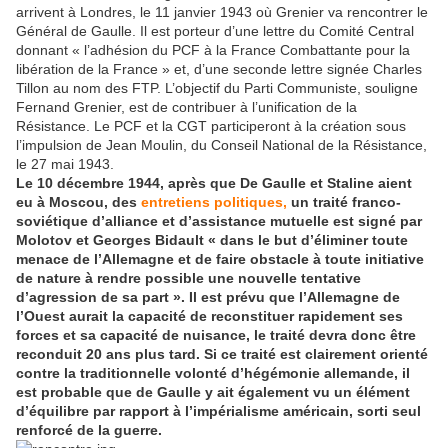
arrivent à Londres, le 11 janvier 1943 où Grenier va rencontrer le
Général de Gaulle. Il est porteur d’une lettre du Comité Central
donnant « l’adhésion du PCF à la France Combattante pour la
libération de la France » et, d’une seconde lettre signée Charles
Tillon au nom des FTP. L’objectif du Parti Communiste, souligne
Fernand Grenier, est de contribuer à l’unification de la
Résistance. Le PCF et la CGT participeront à la création sous
l’impulsion de Jean Moulin, du Conseil National de la Résistance,
le 27 mai 1943.
Le 10 décembre 1944, après que De Gaulle et Staline aient
eu à Moscou, des
entretiens politiques,
un traité franco-
soviétique d’alliance et d’assistance mutuelle est signé par
Molotov et Georges Bidault « dans le but d’éliminer toute
menace de l’Allemagne et de faire obstacle à toute initiative
de nature à rendre possible une nouvelle tentative
d’agression de sa part ». Il est prévu que l’Allemagne de
l’Ouest aurait la capacité de reconstituer rapidement ses
forces et sa capacité de nuisance, le traité devra donc être
reconduit 20 ans plus tard. Si ce traité est clairement orienté
contre la traditionnelle volonté d’hégémonie allemande, il
est probable que de Gaulle y ait également vu un élément
d’équilibre par rapport à l’impérialisme américain, sorti seul
renforcé de la guerre.