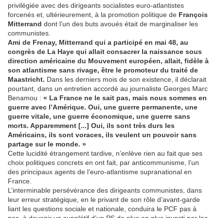
privilégiée avec des dirigeants socialistes euro-atlantistes
forcenés et, ultérieurement, à la promotion politique de
François
Mitterrand
dont l’un des buts avoués était de marginaliser les
communistes.
Ami de Frenay, Mitterrand qui a participé en mai 48, au
congrès de La Haye qui allait consacrer la naissance sous
direction américaine du Mouvement européen, allait, fidèle à
son atlantisme sans rivage, être le promoteur du traité de
Maastricht.
Dans les derniers mois de son existence, il déclarait
pourtant, dans un entretien accordé au journaliste Georges Marc
Benamou :
« La France ne le sait pas, mais nous sommes en
guerre avec l’Amérique. Oui, une guerre permanente, une
guerre vitale, une guerre économique, une guerre sans
morts. Apparemment [...] Oui, ils sont très durs les
Américains, ils sont voraces, ils veulent un pouvoir sans
partage sur le monde. »
Cette lucidité étrangement tardive, n’enlève rien au fait que ses
choix politiques concrets en ont fait, par anticommunisme, l’un
des principaux agents de l’euro-atlantisme supranational en
France.
L’interminable persévérance des dirigeants communistes, dans
leur erreur stratégique, en le privant de son rôle d’avant-garde
liant les questions sociale et nationale, conduira le PCF pas à
pas, à devenir un supplétif d’un PS de plus en plus investi par les