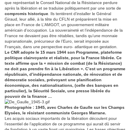
que représentait le Conseil National de la Résistance perdure
après la libération et se traduise politiquement par une sorte de
compromis historique
. Ils tentèrent d’installer le Général
Giraud, leur allié, à la tête du CFLN et préparèrent la mise en
place en France de L’AMGOT, un gouvernement militaire
américain d’occupation. La souveraineté et l’indépendance de la
France ne devaient pas être rétablies, tandis qu’une monnaie
supranationale, précurseur de l’Euro, serait imposée aux
Français, dans une perspective euro- atlantique en gestation.
Le CNR adopte le 15 mars 1944 son Programme, plateforme
politique clairvoyante et réaliste, pour la France libérée. Ce
texte affirme que la « mission de combat (de la Résistance)
ne doit pas prendre fin à la Libération ». C’est un programme
républicain, d’indépendance nationale, de rénovation et de
démocratie sociales, prévoyant une planification
économique, des nationalisations, (celle des banques en
particulier), la Sécurité Sociale, une presse libérée du
pouvoir de la finance …
Photographie : 1945, avec Charles de Gaulle sur les Champs
Elysées, le résistant communiste Georges Marrane.
Les acquis sociaux importants de la libération découlent pour
l’essentiel de l’application de ce programme qui aurait dû servir
de fondation à un vaste front uni majoritaire. Les bases objectives