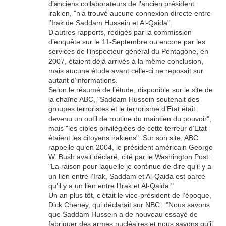
d’anciens collaborateurs de l’ancien président
irakien, "n’a trouvé aucune connexion directe entre
l’Irak de Saddam Hussein et Al-Qaida".
D’autres rapports, rédigés par la commission
d’enquête sur le 11-Septembre ou encore par les
services de l’inspecteur général du Pentagone, en
2007, étaient déjà arrivés à la même conclusion,
mais aucune étude avant celle-ci ne reposait sur
autant d’informations.
Selon le résumé de l’étude, disponible sur le site de
la chaîne ABC, "Saddam Hussein soutenait des
groupes terroristes et le terrorisme d’Etat était
devenu un outil de routine du maintien du pouvoir",
mais "les cibles privilégiées de cette terreur d’Etat
étaient les citoyens irakiens". Sur son site, ABC
rappelle qu’en 2004, le président américain George
W. Bush avait déclaré, cité par le Washington Post :
"La raison pour laquelle je continue de dire qu’il y a
un lien entre l’Irak, Saddam et Al-Qaida est parce
qu’il y a un lien entre l’Irak et Al-Qaida."
Un an plus tôt, c’était le vice-président de l’époque,
Dick Cheney, qui déclarait sur NBC : "Nous savons
que Saddam Hussein a de nouveau essayé de
fabriquer des armes nucléaires et nous savons qu’il