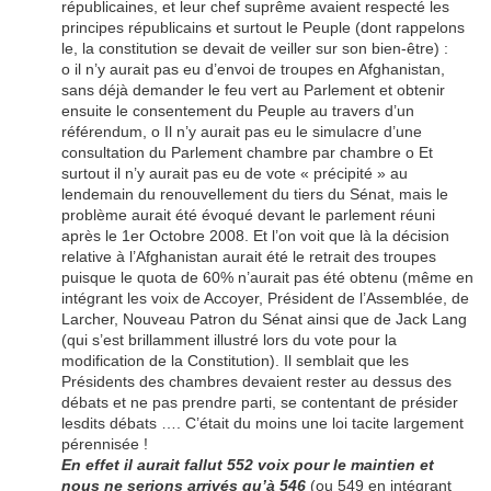
républicaines, et leur chef suprême avaient respecté les
principes républicains et surtout le Peuple (dont rappelons
le, la constitution se devait de veiller sur son bien-être) :
o il n’y aurait pas eu d’envoi de troupes en Afghanistan,
sans déjà demander le feu vert au Parlement et obtenir
ensuite le consentement du Peuple au travers d’un
référendum, o Il n’y aurait pas eu le simulacre d’une
consultation du Parlement chambre par chambre o Et
surtout il n’y aurait pas eu de vote « précipité » au
lendemain du renouvellement du tiers du Sénat, mais le
problème aurait été évoqué devant le parlement réuni
après le 1er Octobre 2008. Et l’on voit que là la décision
relative à l’Afghanistan aurait été le retrait des troupes
puisque le quota de 60% n’aurait pas été obtenu (même en
intégrant les voix de Accoyer, Président de l’Assemblée, de
Larcher, Nouveau Patron du Sénat ainsi que de Jack Lang
(qui s’est brillamment illustré lors du vote pour la
modification de la Constitution). Il semblait que les
Présidents des chambres devaient rester au dessus des
débats et ne pas prendre parti, se contentant de présider
lesdits débats …. C’était du moins une loi tacite largement
pérennisée !
En effet il aurait fallut 552 voix pour le maintien et
nous ne serions arrivés qu’à 546
(ou 549 en intégrant