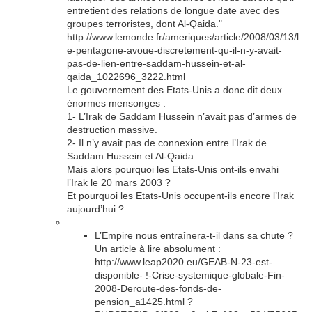
entretient des relations de longue date avec des
groupes terroristes, dont Al-Qaida."
http://www.lemonde.fr/ameriques/article/2008/03/13/l
e-pentagone-avoue-discretement-qu-il-n-y-avait-
pas-de-lien-entre-saddam-hussein-et-al-
qaida_1022696_3222.html
Le gouvernement des Etats-Unis a donc dit deux
énormes mensonges :
1- L’Irak de Saddam Hussein n’avait pas d’armes de
destruction massive.
2- Il n’y avait pas de connexion entre l’Irak de
Saddam Hussein et Al-Qaida.
Mais alors pourquoi les Etats-Unis ont-ils envahi
l’Irak le 20 mars 2003 ?
Et pourquoi les Etats-Unis occupent-ils encore l’Irak
aujourd’hui ?
L’Empire nous entraînera-t-il dans sa chute ?
Un article à lire absolument :
http://www.leap2020.eu/GEAB-N-23-est-
disponible- !-Crise-systemique-globale-Fin-
2008-Deroute-des-fonds-de-
pension_a1425.html ?