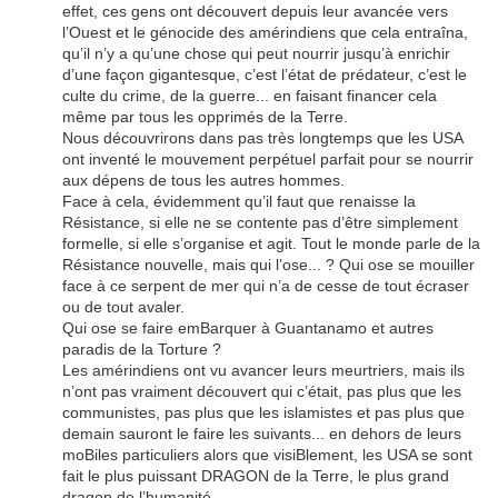
effet, ces gens ont découvert depuis leur avancée vers
l’Ouest et le génocide des amérindiens que cela entraîna,
qu’il n’y a qu’une chose qui peut nourrir jusqu’à enrichir
d’une façon gigantesque, c’est l’état de prédateur, c’est le
culte du crime, de la guerre... en faisant financer cela
même par tous les opprimés de la Terre.
Nous découvrirons dans pas très longtemps que les USA
ont inventé le mouvement perpétuel parfait pour se nourrir
aux dépens de tous les autres hommes.
Face à cela, évidemment qu’il faut que renaisse la
Résistance, si elle ne se contente pas d’être simplement
formelle, si elle s’organise et agit. Tout le monde parle de la
Résistance nouvelle, mais qui l’ose... ? Qui ose se mouiller
face à ce serpent de mer qui n’a de cesse de tout écraser
ou de tout avaler.
Qui ose se faire emBarquer à Guantanamo et autres
paradis de la Torture ?
Les amérindiens ont vu avancer leurs meurtriers, mais ils
n’ont pas vraiment découvert qui c’était, pas plus que les
communistes, pas plus que les islamistes et pas plus que
demain sauront le faire les suivants... en dehors de leurs
moBiles particuliers alors que visiBlement, les USA se sont
fait le plus puissant DRAGON de la Terre, le plus grand
dragon de l’humanité...