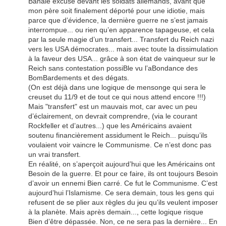
Banale excuse devant les soldats allemands, avant que
mon père soit finalement déporté pour une idiotie, mais
parce que d’évidence, la dernière guerre ne s’est jamais
interrompue... ou rien qu’en apparence tapageuse, et cela
par la seule magie d’un transfert... Transfert du Reich nazi
vers les USA démocrates... mais avec toute la dissimulation
à la faveur des USA... grâce à son état de vainqueur sur le
Reich sans contestation possiBle vu l’aBondance des
BomBardements et des dégats.
(On est déjà dans une logique de mensonge qui sera le
creuset du 11/9 et de tout ce qui nous attend encore !!!)
Mais "transfert" est un mauvais mot, car avec un peu
d’éclairement, on devrait comprendre, (via le courant
Rockfeller et d’autres...) que les Américains avaient
soutenu financièrement assidument le Reich... puisqu’ils
voulaient voir vaincre le Communisme. Ce n’est donc pas
un vrai transfert.
En réalité, on s’aperçoit aujourd’hui que les Américains ont
Besoin de la guerre. Et pour ce faire, ils ont toujours Besoin
d’avoir un ennemi Bien carré. Ce fut le Communisme. C’est
aujourd’hui l’Islamisme. Ce sera demain, tous les gens qui
refusent de se plier aux règles du jeu qu’ils veulent imposer
à la planète. Mais après demain..., cette logique risque
Bien d’être dépassée. Non, ce ne sera pas la dernière... En