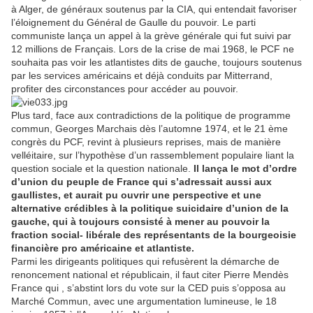
à Alger, de généraux soutenus par la CIA, qui entendait favoriser
l’éloignement du Général de Gaulle du pouvoir. Le parti
communiste lança un appel à la grève générale qui fut suivi par
12 millions de Français. Lors de la crise de mai 1968, le PCF ne
souhaita pas voir les atlantistes dits de gauche, toujours soutenus
par les services américains et déjà conduits par Mitterrand,
profiter des circonstances pour accéder au pouvoir.
Plus tard, face aux contradictions de la politique de programme
commun, Georges Marchais dès l’automne 1974, et le 21 ème
congrès du PCF, revint à plusieurs reprises, mais de manière
velléitaire, sur l’hypothèse d’un rassemblement populaire liant la
question sociale et la question nationale.
Il lança le mot d’ordre
d’union du peuple de France qui s’adressait aussi aux
gaullistes, et aurait pu ouvrir une perspective et une
alternative crédibles à la politique suicidaire d’union de la
gauche, qui à toujours consisté à mener au pouvoir la
fraction social- libérale des représentants de la bourgeoisie
financière pro américaine et atlantiste.
Parmi les dirigeants politiques qui refusèrent la démarche de
renoncement national et républicain, il faut citer Pierre Mendès
France qui , s’abstint lors du vote sur la CED puis s’opposa au
Marché Commun, avec une argumentation lumineuse, le 18