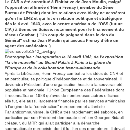
Le CNR a été constitué à l’initiative de Jean Moulin, malgré
l’opposition affirmée d’Henri Frenay ( membre du 2ème
Bureau de Pétain) dont les relations avec Vichy ne cessèrent
qu’en fin 1942 et qui fut en relation politique et stratégique
dès le 4 avril 1943, avec le centre américain de l’OSS (future
CIA ) à Berne, en Suisse, notamment pour le financement du
réseau Combat. ( "Un coup de poignard dans le dos du
Général" estima Jean Moulin qui accusa Frenay d’être un
agent des américains. )
Photographie : inauguration le 18 avril 1942, de l’exposition
"la vie nouvelle" au Grand Palais à Paris à la gloire de
l’Europe et de la collaboration franco-allemande.
Après la Libération, Henri Frenay combattra les idées du CNR et
en particulier, sa politique d’indépendance et de souveraineté. Il
deviendra Président d’une organisation hostile à la souveraineté
populaire et nationale, l’Union Européenne des Fédéralistes dont
il reconnaîtra en 1988 qu’avec de nombreuses autres officines
elle fut, elle aussi, largement financée par les services américains
à l’origine de la "construction" européenne et atlantiste.
Par anticommunisme, le CNR a très rapidement été sabordé, en
particulier par son Président démocrate chrétien Georges Bidault
créateur, du MRP, qui allait participer à la démarche
supranationale européiste dont il fut l’un des promoteurs. Il devait