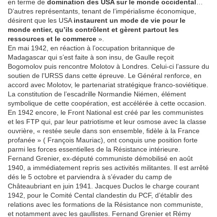
en terme de
domination des USA sur le monde occidental
…
D’autres représentants, tenant de l’impérialisme économique,
désirent que les USA
instaurent un mode de vie pour le
monde entier, qu’ils contrôlent et gèrent partout les
ressources et le commerce
».
En mai 1942, en réaction à l’occupation britannique de
Madagascar qui s’est faite à son insu, de Gaulle reçoit
Bogomolov puis rencontre Molotov à Londres. Celui-ci l’assure du
soutien de l’URSS dans cette épreuve. Le Général renforce, en
accord avec Molotov, le partenariat stratégique franco-soviétique.
La constitution de l’escadrille Normandie Niémen, élément
symbolique de cette coopération, est accélérée à cette occasion.
En 1942 encore, le Front National est créé par les communistes
et les FTP qui, par leur patriotisme et leur osmose avec la classe
ouvrière, « restée seule dans son ensemble, fidèle à la France
profanée » ( François Mauriac), ont conquis une position forte
parmi les forces essentielles de la Résistance intérieure.
Fernand Grenier, ex-député communiste démobilisé en août
1940, a immédiatement repris ses activités militantes. Il est arrêté
dés le 5 octobre et parviendra à s’évader du camp de
Châteaubriant en juin 1941. Jacques Duclos le charge courant
1942, pour le Comité Cental clandestin du PCF, d’établir des
relations avec les formations de la Résistance non communiste,
et notamment avec les gaullistes. Fernand Grenier et Rémy