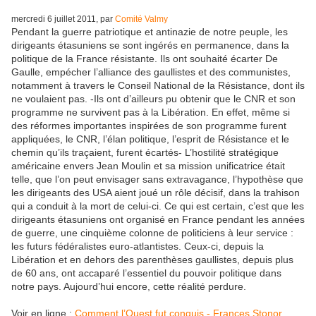
mercredi 6 juillet 2011, par
Comité Valmy
Pendant la guerre patriotique et antinazie de notre peuple, les
dirigeants étasuniens se sont ingérés en permanence, dans la
politique de la France résistante. Ils ont souhaité écarter De
Gaulle, empécher l’alliance des gaullistes et des communistes,
notamment à travers le Conseil National de la Résistance, dont ils
ne voulaient pas. -Ils ont d’ailleurs pu obtenir que le CNR et son
programme ne survivent pas à la Libération. En effet, même si
des réformes importantes inspirées de son programme furent
appliquées, le CNR, l’élan politique, l’esprit de Résistance et le
chemin qu’ils traçaient, furent écartés- L’hostilité stratégique
américaine envers Jean Moulin et sa mission unificatrice était
telle, que l’on peut envisager sans extravagance, l’hypothèse que
les dirigeants des USA aient joué un rôle décisif, dans la trahison
qui a conduit à la mort de celui-ci. Ce qui est certain, c’est que les
dirigeants étasuniens ont organisé en France pendant les années
de guerre, une cinquième colonne de politiciens à leur service :
les futurs fédéralistes euro-atlantistes. Ceux-ci, depuis la
Libération et en dehors des parenthèses gaullistes, depuis plus
de 60 ans, ont accaparé l’essentiel du pouvoir politique dans
notre pays. Aujourd’hui encore, cette réalité perdure.
Voir en ligne :
Comment l’Ouest fut conquis - Frances Stonor