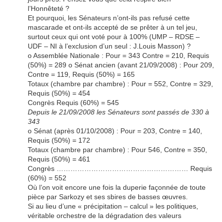
l’Honnêteté ?
Et pourquoi, les Sénateurs n’ont-ils pas refusé cette
mascarade et ont-ils accepté de se prêter à un tel jeu,
surtout ceux qui ont voté pour à 100% (UMP – RDSE –
UDF – NI à l’exclusion d’un seul : J.Louis Masson) ?
o Assemblée Nationale : Pour = 343 Contre = 210, Requis
(50%) = 289 o Sénat ancien (avant 21/09/2008) : Pour 209,
Contre = 119, Requis (50%) = 165
Totaux (chambre par chambre) : Pour = 552, Contre = 329,
Requis (50%) = 454
Congrès Requis (60%) = 545
Depuis le 21/09/2008 les Sénateurs sont passés de 330 à
343
o Sénat (après 01/10/2008) : Pour = 203, Contre = 140,
Requis (50%) = 172
Totaux (chambre par chambre) : Pour 546, Contre = 350,
Requis (50%) = 461
Congrès ………………………………………………… Requis
(60%) = 552
Où l’on voit encore une fois la duperie façonnée de toute
pièce par Sarkozy et ses sbires de basses œuvres.
Si au lieu d’une « précipitation – calcul » les politiques,
véritable orchestre de la dégradation des valeurs