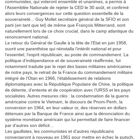
communistes, qui voteront ensemble et unanimes, a permis à
l’Assemblée Nationale de rejeter la CED le 30 août, et confirmé
alors leurs convergences sur cette question essentielle de la
souveraineté... Guy Mollet secrétaire général de la SFIO et son
parti (en tant que tel) de même que François Mitterrand, sont
naturellement lors de ce choix crucial, dans le camp atlantique du
renoncement national.
Le retour du Général de Gaulle à la tête de l’Etat en juin 1958,
ouvrit une parenthèse qui réinstalla l’intérêt national et pour
l’essentiel, l’esprit républicain, au poste de commandement. La
politique d’indépendance et de souveraineté réaffirmée, fut
notamment traduite par le rejet des bases militaires américaines
de notre pays, le retrait de la France du commandement militaire
intégré de l’Otan en 1966, l’établissement de relations
diplomatiques avec la République Populaire de Chine, la politique
de détente, d’entente et de coopération avec l’URSS et les pays
socialistes. Autres mesures clés : la condamnation de la guerre
américaine contre le Vietnam, le discours de Pnom-Penh, la
conversion en 1964, en leur valeur or, des réserves en dollars
détenues par la Banque de France ainsi que la dénonciation du
système monétaire américain qui lui permettait de faire financer
par d’autres son déficit…
Les gaullistes, les communistes et d’autres républicains
convergeront à nouveau en 1961 pour mettre en échec le putsch,