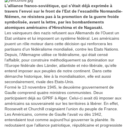
L’alliance franco-soviétique, qui s’était déjà exprimée à
travers l’envoi sur le front de l’Est de l’escadrille Normandie-
Niémen, ne résistera pas à la promotion de la guerre froide
symbolisée, avant la lettre, par les bombardements
atomiques américains d’Hiroshima et de Nagasaki.
Les vainqueurs des nazis refusent aux Allemands de l’Ouest un
Etat unitaire et lui imposent un système fédéral. Les américains
jouent un rôle moteur dans cette décision qui renforcera les
partisans d’un fédéralisme mondialisé, contre les Etats Nations.
Depuis, l’Allemagne utilise ce fédéralisme, qui était censé
l’affaiblir, pour construire méthodiquement sa domination sur
l’Europe fédérale des Länder, atlantiste et néo-libérale, qu’elle
entend imposer aux peuples de notre continent. Dans cette
démarche historique, liée à la mondialisation, elle est aussi
secondairement, rivale des Etats-Unis.
Formé le 13 novembre 1945, le deuxième gouvernement de
Gaulle comprend quatre ministres communistes. Deux
participaient déjà au GPRF à Alger. Celui-ci avait dû imposer aux
américains sa souveraineté sur les territoires à libérer. En effet,
Roosevelt et Churchill craignaient l’union du peuple de France.
Les Américains, comme de Gaulle l’avait vu dès 1942,
entendaient tout comme aujourd’hui gouverner la planète. Ils
redoutaient que l’alliance patriotique, républicaine et progressiste