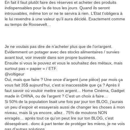
En fait il faut plutôt faire des réserves et acheter des produits
indispensables pour la de tous les jours. Quand ils seront
introuvables, même ton or ne te servira à rien. L’Etat t’obligera à
le lui revendre à une valeur qu’il aura décidé. Exactement comme
au temps de Roosevelt…
Je ne voulais pas dire de n’acheter plus que de l’or/argent.
Evidemment un potager avec des stocks alimentaires / survies
avant tout, voir investir dans son propre business.
Ensuite si vous le pouvez et vous le souhaitez des métaux, mais
surtout pas « papier » / ETF.
@voltigeur
Oui, mais que faire ? Une once d’argent (une pièce) par mois ça
vous fait 35$ aujourd’hui, c’est si inaccessible que ça ? Après il
faut savoir où vouloir mettre son argent… Home Cinéma, Gadget
made in CHINA, ou de l’argent ? C’est un choix à faire…
Si 50% de la population lisait une fois par jour ton BLOG, j’aurais
un peu d’espoir et essayerais aussi de changer les choses à mon
niveau, mais là ya encore, allez.. 75% de moutons NON
enragés… après tout ce qu’on peut lire sur ton BLOG, c’est
désespérant.. donc à part tenter de protéger les miens, je ne vois
pas d’autres solutions.