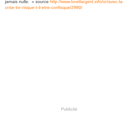
jamais nulle. » source
http://www.loretlargent.info/or/avec-la-
crise-lor-risque-t-il-etre-confisque/2980/
Publicité