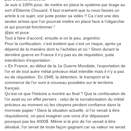
Je suis à 100% pour, de mettre en place le système par tirage au
sort d’Etienne Chouard. Il faut vraiment que tu nous fasses un
article à ce sujet, voir juste poster sa vidéo !! Ca c’est une des
seules armes que l’on pourrait mettre en place face à l’oligarchie
et qui pourrait fonctionner !
@pic et puce
Tout à faire d’accord, ensuite si on le peu, argent/or.
Pour la confiscation, c’est évident que c’est un risque, après ça
dépend de la manière dont tu l’achètes et où ! Sinon durant la
dernière guerre en France il n’y pas eu de réquisition, juste
interdiction d’exportation :
« En France, au début de la 1e Guerre Mondiale, l’exportation de
l’or et de tout autre métal précieux était interdite mais il n’y a pas
eu de réquisition. En 1948, la détention, le transport et le
commerce de l’or sont à nouveau possibles sur le territoire
français.
Qu’est-ce que l’histoire a montré au final ? Que la confiscation de
l’or avait eu un effet pervers : celui de la survalorisation du métal
précieux au moment où les citoyens perdent confiance dans la
monnaie papier ! Dans la situation actuelle, si l’or venait à être
réquisitionné, on peut imaginer une once d’or dépassant
pourquoi pas les 4000$. Même si le prix de l’or venait à être
dévalué, l’or serait de toute façon gagnant car sa valeur ne serait