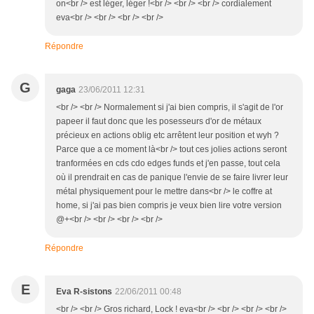
on<br /> est léger, léger !<br /> <br /> <br /> cordialement
eva<br /> <br /> <br /> <br />
Répondre
G
gaga
23/06/2011 12:31
<br /> <br /> Normalement si j'ai bien compris, il s'agit de l'or
papeer il faut donc que les posesseurs d'or de métaux
précieux en actions oblig etc arrêtent leur position et wyh ?
Parce que a ce moment là<br /> tout ces jolies actions seront
tranformées en cds cdo edges funds et j'en passe, tout cela
où il prendrait en cas de panique l'envie de se faire livrer leur
métal physiquement pour le mettre dans<br /> le coffre at
home, si j'ai pas bien compris je veux bien lire votre version
@+<br /> <br /> <br /> <br />
Répondre
E
Eva R-sistons
22/06/2011 00:48
<br /> <br /> Gros richard, Lock ! eva<br /> <br /> <br /> <br />