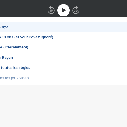
 DayZ
 a 13 ans (et vous l'avez ignoré)
e (littéralement)
im Rayan
 toutes les règles
s les jeux vidéo
us choquant de Rockstar ? - Le scandale BULLY
e plus moche de Steam
du RÊVE tourne au CAUCHEMAR
pendant 8 heures