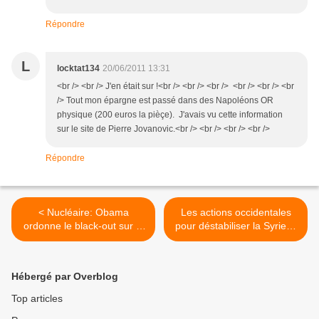
Répondre
L
locktat134
20/06/2011 13:31
<br /> <br /> J'en était sur !<br /> <br /> <br /> <br /> <br /> <br
/> Tout mon épargne est passé dans des Napoléons OR
physique (200 euros la pièçe). J'avais vu cette information
sur le site de Pierre Jovanovic.<br /> <br /> <br /> <br />
Répondre
< Nucléaire: Obama
Les actions occidentales
ordonne le black-out sur la
pour déstabiliser la Syrie…
situation de la centrale de
(Thierry Meyssan) >
Fort Calhoun!
Hébergé par Overblog
Top articles