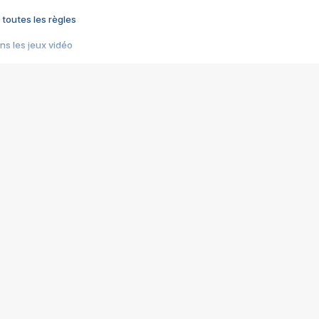
 toutes les règles
s les jeux vidéo
us choquant de Rockstar ? - Le scandale BULLY
e plus moche de Steam
du RÊVE tourne au CAUCHEMAR
pendant 8 heures
it… à tort
umiliés par un jeu vidéo
ire - Final Fantasy 8
ti un empire - Age of Empires
story DOFUS
tard, il crée l'un des pires jeux de tous les temps, MindsEye.