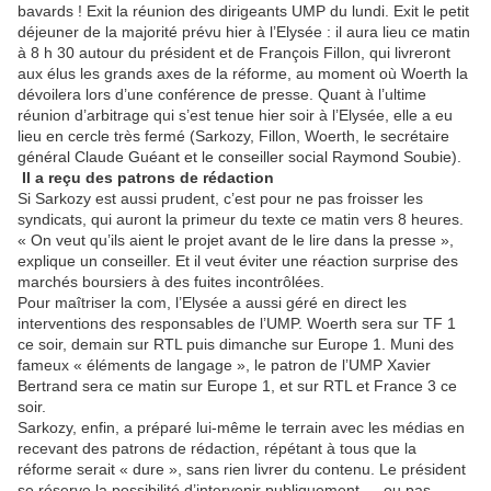
bavards ! Exit la réunion des dirigeants UMP du lundi. Exit le petit
déjeuner de la majorité prévu hier à l’Elysée : il aura lieu ce matin
à 8 h 30 autour du président et de François Fillon, qui livreront
aux élus les grands axes de la réforme, au moment où Woerth la
dévoilera lors d’une conférence de presse. Quant à l’ultime
réunion d’arbitrage qui s’est tenue hier soir à l’Elysée, elle a eu
lieu en cercle très fermé (Sarkozy, Fillon, Woerth, le secrétaire
général Claude Guéant et le conseiller social Raymond Soubie).
Il a reçu des patrons de rédaction
Si Sarkozy est aussi prudent, c’est pour ne pas froisser les
syndicats, qui auront la primeur du texte ce matin vers 8 heures.
« On veut qu’ils aient le projet avant de le lire dans la presse »,
explique un conseiller. Et il veut éviter une réaction surprise des
marchés boursiers à des fuites incontrôlées.
Pour maîtriser la com, l’Elysée a aussi géré en direct les
interventions des responsables de l’UMP. Woerth sera sur TF 1
ce soir, demain sur RTL puis dimanche sur Europe 1. Muni des
fameux « éléments de langage », le patron de l’UMP Xavier
Bertrand sera ce matin sur Europe 1, et sur RTL et France 3 ce
soir.
Sarkozy, enfin, a préparé lui-même le terrain avec les médias en
recevant des patrons de rédaction, répétant à tous que la
réforme serait « dure », sans rien livrer du contenu. Le président
se réserve la possibilité d’intervenir publiquement — ou pas —