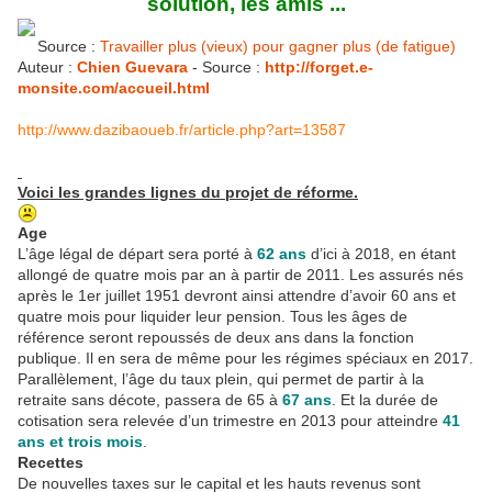
solution, les amis ...
Source :
Travailler plus (vieux) pour gagner plus (de fatigue)
Auteur :
Chien Guevara
- Source :
http://forget.e-
monsite.com/accueil.html
http://www.dazibaoueb.fr/article.php?art=13587
Voici les grandes lignes du projet de réforme.
Age
L’âge légal de départ sera porté à
62 ans
d’ici à 2018, en étant
allongé de quatre mois par an à partir de 2011. Les assurés nés
après le 1er juillet 1951 devront ainsi attendre d’avoir 60 ans et
quatre mois pour liquider leur pension. Tous les âges de
référence seront repoussés de deux ans dans la fonction
publique. Il en sera de même pour les régimes spéciaux en 2017.
Parallèlement, l’âge du taux plein, qui permet de partir à la
retraite sans décote, passera de 65 à
67 ans
. Et la durée de
cotisation sera relevée d’un trimestre en 2013 pour atteindre
41
ans et trois mois
.
Recettes
De nouvelles taxes sur le capital et les hauts revenus sont