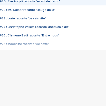
#30 : Eve Angeli raconte "Avant de partir"
#29 : MC Solaar raconte "Bouge de là"
28 : Lorie raconte "Je vais vite"
#27 : Christophe Willem raconte "Jacques a dit"
#26 : Chimène Badi raconte "Entre nous"
#25 : Indochine raconte "3e sexe"
#24 : Zaho raconte "C'est chelou"
#23 : Patrick Bruel raconte "Au café des délices"
#22 : Kyo raconte "Le chemin"
#21 : Nolwenn Leroy raconte "Cassé"
#20 : Patrick Hernandez raconte "Born to be alive"
#19 : Lorie raconte "Près de moi"
#18 : Michael Jones raconte "A nos actes manqués" (avec Jean-Jacque