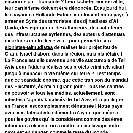
encourus par l'humanité ? Leur lâcheté, leur servilité,
leur carriérisme doivent être dénoncés. Et aujourd'hui,
les sayanims
Hollande-Fabius
conduisent notre pays à
armer en
Syrie
des terroristes, des djihadistes d'
Al
Qaïda
, des égorgeurs, des affameurs, des saboteurs
des infrastructures syriennes, des auteurs d'attentats
meurtriers contre les civils... pour permettre aux
sionistes-talmudistes
de réaliser leur projet fou de
Grand Israël d'abord dans la région, puis planétaire !
La France est-elle devenue une vile succursale de Tel-
Aviv pour l'aider à réaliser ses projets criminels allant
jusqu'à menacer la vie même sur terre ? Il est temps
que ce scandale énorme, que cette trahison du mandat
des Electeurs, éclate au grand jour ! Tous les centres
de pouvoir et tous les médias, actuellement, sont
infestés d'agents fanatisés de Tel-Aviv, et la politique,
en France, est complètement dénaturée ! Notre pays
avec ces Talmudistes déments n'ayant que mépris
pour les
goyims
qu'ils considèrent comme des êtres
inférieurs à éliminer ou à mettre en esclavage, notre
pays est en danger, comme le reste du monde !