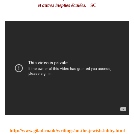
et autres inepties éculées.
- SC
http://www.gilad.co.uk/writings/on-the-jewish-lobby.html