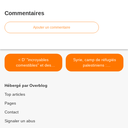
Commentaires
Ajouter un commentaire
< D’ "incroyables
Syrie, camp de réfugiés
comestibles" et des
palestiniens :
potagers en partage
Médiamensonges et
barbarie >
Hébergé par Overblog
Top articles
Pages
Contact
Signaler un abus