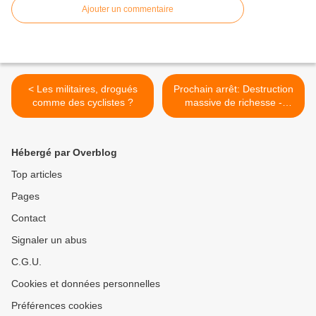
Ajouter un commentaire
< Les militaires, drogués
Prochain arrêt: Destruction
comme des cyclistes ?
massive de richesse -
Hyper-inflation en vue >
Hébergé par Overblog
Top articles
Pages
Contact
Signaler un abus
C.G.U.
Cookies et données personnelles
Préférences cookies