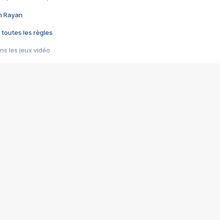
im Rayan
 toutes les règles
s les jeux vidéo
us choquant de Rockstar ? - Le scandale BULLY
e plus moche de Steam
du RÊVE tourne au CAUCHEMAR
pendant 8 heures
it… à tort
umiliés par un jeu vidéo
ire - Final Fantasy 8
ti un empire - Age of Empires
story DOFUS