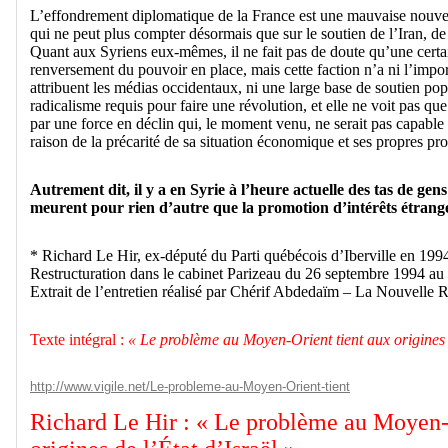
L’effondrement diplomatique de la France est une mauvaise nouv
qui ne peut plus compter désormais que sur le soutien de l’Iran, de
Quant aux Syriens eux-mêmes, il ne fait pas de doute qu’une certai
renversement du pouvoir en place, mais cette faction n’a ni l’imp
attribuent les médias occidentaux, ni une large base de soutien popu
radicalisme requis pour faire une révolution, et elle ne voit pas que
par une force en déclin qui, le moment venu, ne serait pas capable
raison de la précarité de sa situation économique et ses propres pr
Autrement dit, il y a en Syrie à l’heure actuelle des tas de gen
meurent pour rien d’autre que la promotion d’intérêts étrang
* Richard Le Hir, ex-député du Parti québécois d’Iberville en 1994
Restructuration dans le cabinet Parizeau du 26 septembre 1994 a
Extrait de l’entretien réalisé par Chérif Abdedaïm – La Nouvelle
Texte intégral :
« Le problème au Moyen-Orient tient aux origines d
http://www.vigile.net/Le-probleme-au-Moyen-Orient-tient
Richard Le Hir : « Le problème au Moyen-