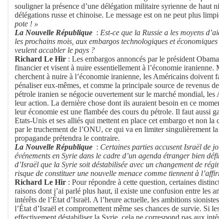
souligner la présence d’une délégation militaire syrienne de haut 
délégations russe et chinoise. Le message est on ne peut plus limp
pote ! »
La Nouvelle République
:
Est-ce que la Russie a les moyens d’aid
les prochains mois, aux embargos technologiques et économiques
veulent accabler le pays ?
Richard Le Hir
: Les embargos annoncés par le président Obama 
financier et visent à nuire essentiellement à l’économie iranienne
cherchent à nuire à l’économie iranienne, les Américains doivent fa
pénaliser eux-mêmes, et comme la principale source de revenus de l’
pétrole iranien se négocie ouvertement sur le marché mondial, les 
leur action. La dernière chose dont ils auraient besoin en ce mome
leur économie est une flambée des cours du pétrole. Il faut aussi gar
Etats-Unis et ses alliés qui mettent en place cet embargo et non l
par le truchement de l’ONU, ce qui va en limiter singulièrement la
propagande prétendra le contraire.
La Nouvelle République
:
Certaines parties accusent Israël de jo
événements en Syrie dans le cadre d’un agenda étranger bien défini.
d’Israël que la Syrie soit déstabilisée avec un changement de régi
risque de constituer une nouvelle menace comme tiennent à l’affi
Richard Le Hir
: Pour répondre à cette question, certaines distin
raisons dont j’ai parlé plus haut, il existe une confusion entre les am
intérêts de l’État d’Israël. A l’heure actuelle, les ambitions sioniste
l’État d’Israël et compromettent même ses chances de survie. Si les
effectivement déstabiliser la Syrie, cela ne correspond pas aux intérê