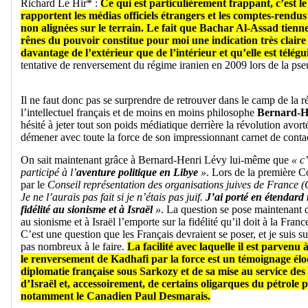
Richard Le Hir* :
Ce qui est particulièrement frappant, c’est le
rapportent les médias officiels étrangers et les comptes-rendu
non alignées sur le terrain. Le fait que Bachar Al-Assad tienn
rênes du pouvoir constitue pour moi une indication très claire
davantage de l’extérieur que de l’intérieur et qu’elle est télégu
tentative de renversement du régime iranien en 2009 lors de la ps
Il ne faut donc pas se surprendre de retrouver dans le camp de la r
l’intellectuel français et de moins en moins philosophe
Bernard-H
hésité à jeter tout son poids médiatique derrière la révolution avort
démener avec toute la force de son impressionnant carnet de cont
On sait maintenant grâce à Bernard-Henri Lévy lui-même que
« c’
participé à l’
aventure politique en Libye
»
. Lors de la première C
par le
Conseil représentation des organisations juives de France 
Je ne l’aurais pas fait si je n’étais pas juif.
J’ai porté en étendard
fidélité au sionisme et à Israël
»
. La question se pose maintenant d
au sionisme et à Israël l’emporte sur la fidélité qu’il doit à la Fran
C’est une question que les Français devraient se poser, et je suis su
pas nombreux à le faire.
La facilité avec laquelle il est parvenu
le renversement de Kadhafi par la force est un témoignage élo
diplomatie française sous Sarkozy et de sa mise au service des 
d’Israël et, accessoirement, de certains oligarques du pétrole
notamment le Canadien Paul Desmarais.