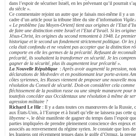
dans l’espoir de sécuriser Israël, en les prévenant qu’il pourrait s’
du siècle ».
Ce commentaire rejoint un autre que je faisais moi-même il y a un 
cadre d’un article pour la tribune libre du site d’information
Vigile.
« Le problème [au Moyen-Orient] tient aux origines de l’Etat d’Isr
de faire une distinction entre Israël et l’Etat d’Israël. Si les orig
Jésus-Christ, les origines du second remontent à 1948. Le premier
historique et le second un fondement strictement politique. Or les 
cela était confondu et ne veulent pas accepter que la distinction rée
comporte en elle les germes de la précarité. Refusant de reconnaîtr
précarité, ils souhaitent la transformer en sécurité. Je les compren
gagner de la sécurité, plus ils augmentent leur précarité ».
La Nouvelle République
:
Après avoir augmenté la pression, not
déclarations de Medvedev et en positionnant leur porte-avions Am
côtes syriennes, les Russes viennent de proposer une nouvelle mou
résolution du Conseil de sécurité. Doit-on considérer cela comme
fléchissement de la position russe ou une simple manœuvre pour t
toutefois concéder aux Occidentaux une résolution à même de serv
agression militaire ?
Richard Le Hir
: Il y a dans toutes ces manœuvres de la Russie, ou
aux États-Unis, à l’Europe et à Israël qu’elle ne laissera pas cette 
libyenne
», le désir manifeste de gagner du temps dans l’espoir qu
parties impliquées de prendre pleinement conscience des enjeux et 
associés au renversement du régime syrien. Je constate que lors d
les Iraniens ont récemment tenues dans le golfe d’Ormuz, la presse 