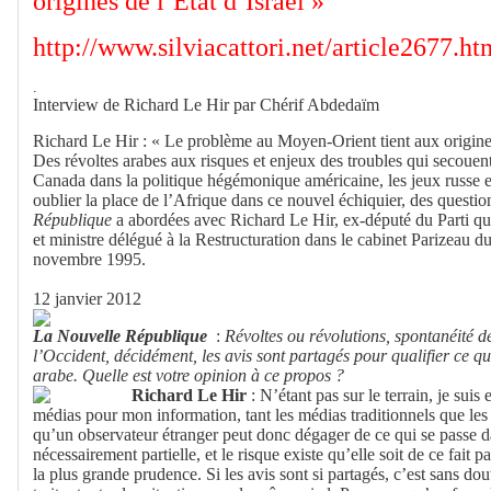
origines de l’État d’Israël »
http://www.silviacattori.net/article2677.ht
.
Interview de Richard Le Hir par Chérif Abdedaïm
Richard Le Hir : « Le problème au Moyen-Orient tient aux origines
Des révoltes arabes aux risques et enjeux des troubles qui secouent
Canada dans la politique hégémonique américaine, les jeux russe e
oublier la place de l’Afrique dans ce nouvel échiquier, des questi
République
a abordées avec Richard Le Hir, ex-député du Parti qu
et ministre délégué à la Restructuration dans le cabinet Parizeau 
novembre 1995.
12 janvier 2012
La Nouvelle République
:
Révoltes ou révolutions, spontanéité 
l’Occident, décidément, les avis sont partagés pour qualifier ce q
arabe. Quelle est votre opinion à ce propos ?
Richard Le Hir
: N’étant pas sur le terrain, je sui
médias pour mon information, tant les médias traditionnels que les s
qu’un observateur étranger peut donc dégager de ce qui se passe d
nécessairement partielle, et le risque existe qu’elle soit de ce fait pa
la plus grande prudence. Si les avis sont si partagés, c’est sans dou