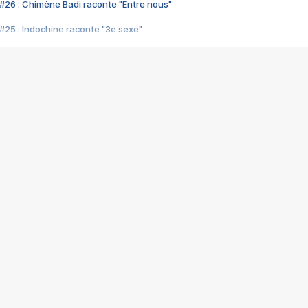
#26 : Chimène Badi raconte "Entre nous"
#25 : Indochine raconte "3e sexe"
#24 : Zaho raconte "C'est chelou"
#23 : Patrick Bruel raconte "Au café des délices"
#22 : Kyo raconte "Le chemin"
#21 : Nolwenn Leroy raconte "Cassé"
#20 : Patrick Hernandez raconte "Born to be alive"
#19 : Lorie raconte "Près de moi"
#18 : Michael Jones raconte "A nos actes manqués" (avec Jean-Jacque
#17 : Khaled raconte "Aïcha"
#16 : Corneille raconte "Parce qu'on vient de loin"
#15 : Indochine raconte "L'aventurier"
14 : Lorie raconte "Sur un air latino"