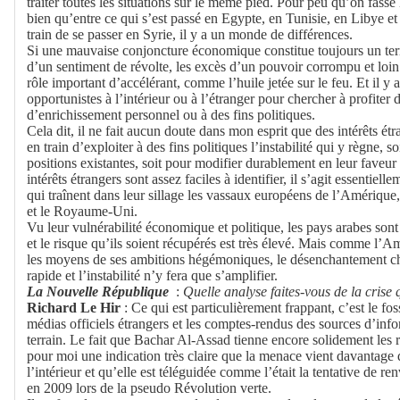
traiter toutes les situations sur le même pied. Pour peu qu’on fasse 
bien qu’entre ce qui s’est passé en Egypte, en Tunisie, en Libye e
train de se passer en Syrie, il y a un monde de différences.
Si une mauvaise conjoncture économique constitue toujours un terr
d’un sentiment de révolte, les excès d’un pouvoir corrompu et loi
rôle important d’accélérant, comme l’huile jetée sur le feu. Et il y 
opportunistes à l’intérieur ou à l’étranger pour chercher à profiter d
d’enrichissement personnel ou à des fins politiques.
Cela dit, il ne fait aucun doute dans mon esprit que des intérêts é
en train d’exploiter à des fins politiques l’instabilité qui y règne, s
positions existantes, soit pour modifier durablement en leur faveur 
intérêts étrangers sont assez faciles à identifier, il s’agit essentiell
qui traînent dans leur sillage les vassaux européens de l’Amériqu
et le Royaume-Uni.
Vu leur vulnérabilité économique et politique, les pays arabes sont
et le risque qu’ils soient récupérés est très élevé. Mais comme l’
les moyens de ses ambitions hégémoniques, le désenchantement che
rapide et l’instabilité n’y fera que s’amplifier.
La Nouvelle République
:
Quelle analyse faites-vous de la crise 
Richard Le Hir
: Ce qui est particulièrement frappant, c’est le fos
médias officiels étrangers et les comptes-rendus des sources d’info
terrain. Le fait que Bachar Al-Assad tienne encore solidement les 
pour moi une indication très claire que la menace vient davantage 
l’intérieur et qu’elle est téléguidée comme l’était la tentative de 
en 2009 lors de la pseudo Révolution verte.