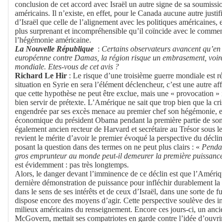
conclusion de cet accord avec Israël un autre signe de sa soumissio
américains. Il n’existe, en effet, pour le Canada aucune autre justif
d’Israël que celle de l’alignement avec les politiques américaines, 
plus surprenant et incompréhensible qu’il coïncide avec le comme
l’hégémonie américaine.
La Nouvelle République
:
Certains observateurs avancent qu’en
européenne contre Damas, la région risque un embrasement, voir
mondiale. Etes-vous de cet avis ?
Richard Le Hir
: Le risque d’une troisième guerre mondiale est ré
situation en Syrie en sera l’élément déclencheur, c’est une autre aff
que cette hypothèse ne peut être exclue, mais une « provocation » i
bien servir de prétexte. L’Amérique ne sait que trop bien que la 
engendrée par ses excès menace au premier chef son hégémonie, et 
économique du président Obama pendant la première partie de s
également ancien recteur de Harvard et secrétaire au Trésor sous l
revient le mérite d’avoir le premier évoqué la perspective du décli
posant la question dans des termes on ne peut plus clairs : «
Pendan
gros emprunteur au monde peut-il demeurer la première puissanc
est évidemment : pas très longtemps.
Alors, le danger devant l’imminence de ce déclin est que l’Amériqu
dernière démonstration de puissance pour infléchir durablement la
dans le sens de ses intérêts et de ceux d’Israël, dans une sorte de f
dispose encore des moyens d’agir. Cette perspective soulève des i
milieux américains du renseignement. Encore ces jours-ci, un anci
McGovern, mettait ses compatriotes en garde contre l’idée d’ouvrir l