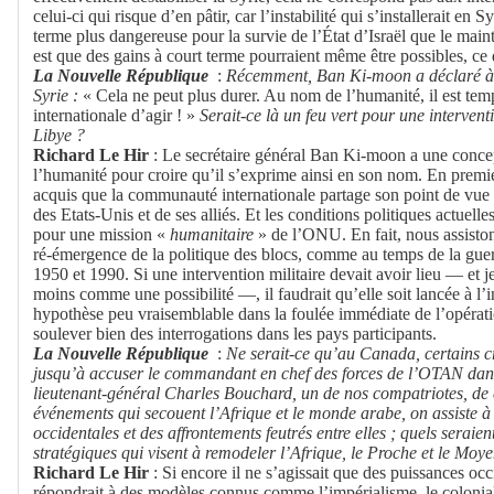
celui-ci qui risque d’en pâtir, car l’instabilité qui s’installerait en 
terme plus dangereuse pour la survie de l’État d’Israël que le maint
est que des gains à court terme pourraient même être possibles, ce 
La Nouvelle République
:
Récemment, Ban Ki-moon a déclaré à p
Syrie :
« Cela ne peut plus durer. Au nom de l’humanité, il est t
internationale d’agir ! »
Serait-ce là un feu vert pour une interven
Libye ?
Richard Le Hir
: Le secrétaire général Ban Ki-moon a une concep
l’humanité pour croire qu’il s’exprime ainsi en son nom. En premier 
acquis que la communauté internationale partage son point de vue q
des Etats-Unis et de ses alliés. Et les conditions politiques actuelle
pour une mission «
humanitaire
» de l’ONU. En fait, nous assisto
ré-émergence de la politique des blocs, comme au temps de la guerr
1950 et 1990. Si une intervention militaire devait avoir lieu — et j
moins comme une possibilité —, il faudrait qu’elle soit lancée à l’
hypothèse peu vraisemblable dans la foulée immédiate de l’opéra
soulever bien des interrogations dans les pays participants.
La Nouvelle République
:
Ne serait-ce qu’au Canada, certains c
jusqu’à accuser le commandant en chef des forces de l’OTAN dans 
lieutenant-général Charles Bouchard, un de nos compatriotes, de 
événements qui secouent l’Afrique et le monde arabe, on assiste à
occidentales et des affrontements feutrés entre elles ; quels seraie
stratégiques qui visent à remodeler l’Afrique, le Proche et le Moy
Richard Le Hir
: Si encore il ne s’agissait que des puissances occi
répondrait à des modèles connus comme l’impérialisme, le colonial