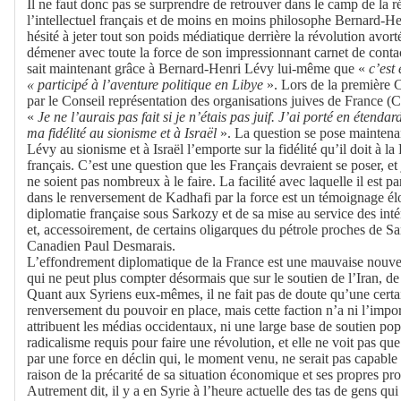
Il ne faut donc pas se surprendre de retrouver dans le camp de la r
l’intellectuel français et de moins en moins philosophe Bernard-He
hésité à jeter tout son poids médiatique derrière la révolution avort
démener avec toute la force de son impressionnant carnet de cont
sait maintenant grâce à Bernard-Henri Lévy lui-même que «
c’est 
« participé à l’aventure politique en Libye
». Lors de la première 
par le Conseil représentation des organisations juives de France (CR
«
Je ne l’aurais pas fait si je n’étais pas juif. J’ai porté en étend
ma fidélité au sionisme et à Israël
». La question se pose maintenant
Lévy au sionisme et à Israël l’emporte sur la fidélité qu’il doit à l
français. C’est une question que les Français devraient se poser, et j
ne soient pas nombreux à le faire. La facilité avec laquelle il est p
dans le renversement de Kadhafi par la force est un témoignage él
diplomatie française sous Sarkozy et de sa mise au service des intér
et, accessoirement, de certains oligarques du pétrole proches de 
Canadien Paul Desmarais.
L’effondrement diplomatique de la France est une mauvaise nouv
qui ne peut plus compter désormais que sur le soutien de l’Iran, de
Quant aux Syriens eux-mêmes, il ne fait pas de doute qu’une certai
renversement du pouvoir en place, mais cette faction n’a ni l’imp
attribuent les médias occidentaux, ni une large base de soutien popu
radicalisme requis pour faire une révolution, et elle ne voit pas que
par une force en déclin qui, le moment venu, ne serait pas capable
raison de la précarité de sa situation économique et ses propres pr
Autrement dit, il y a en Syrie à l’heure actuelle des tas de gens qu