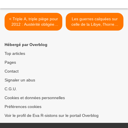
< Triple A, triple piège pour
Les guerres calquées sur
2012 : Austérité obligée,
celle de la Libye, l'horreur
acceptée par tous ?
usraélienne (Liesi, + eva) >
Hébergé par Overblog
Top articles
Pages
Contact
Signaler un abus
C.G.U.
Cookies et données personnelles
Préférences cookies
Voir le profil de Eva R-sistons sur le portail Overblog