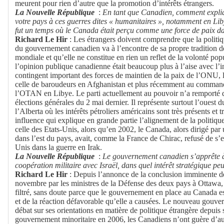
meurent pour rien d’autre que la promotion d’intérêts étrangers.
La Nouvelle République
:
En tant que Canadien, comment expliq
votre pays à ces guerres dites « humanitaires », notamment en Libye
fut un temps où le Canada était perçu comme une force de paix d
Richard Le Hir
: Les étrangers doivent comprendre que la politiqu
du gouvernement canadien va à l’encontre de sa propre tradition 
mondiale et qu’elle ne constitue en rien un reflet de la volonté popu
l’opinion publique canadienne était beaucoup plus à l’aise avec l
contingent important des forces de maintien de la paix de l’ONU, 
celle de baroudeurs en Afghanistan et plus récemment au comman
l’OTAN en Libye. Le parti actuellement au pouvoir n’a remporté 
élections générales du 2 mai dernier. Il représente surtout l’ouest d
l’Alberta où les intérêts pétroliers américains sont très présents et tr
influence qui explique en grande partie l’alignement de la politiqu
celle des Etats-Unis, alors qu’en 2002, le Canada, alors dirigé par 
dans l’est du pays, avait, comme la France de Chirac, refusé de s’
Unis dans la guerre en Irak.
La Nouvelle République
:
Le gouvernement canadien s’apprête à 
coopération militaire avec Israël, dans quel intérêt stratégique pe
Richard Le Hir
: Depuis l’annonce de la conclusion imminente de
novembre par les ministres de la Défense des deux pays à Ottawa,
filtré, sans doute parce que le gouvernement en place au Canada est
et de la réaction défavorable qu’elle a causées. Le nouveau gouv
débat sur ses orientations en matière de politique étrangère depui
gouvernement minoritaire en 2006, les Canadiens n’ont guère d’aut