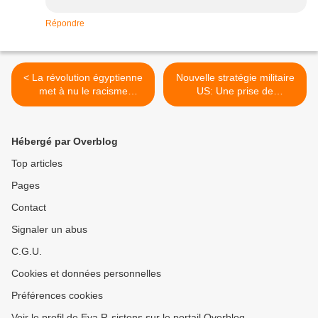
Répondre
< La révolution égyptienne
Nouvelle stratégie militaire
met à nu le racisme
US: Une prise de
occidental
conscience de la réalité >
Hébergé par Overblog
Top articles
Pages
Contact
Signaler un abus
C.G.U.
Cookies et données personnelles
Préférences cookies
Voir le profil de Eva R-sistons sur le portail Overblog