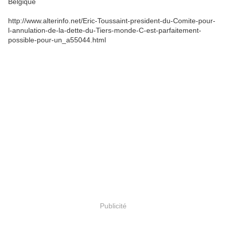
Belgique
http://www.alterinfo.net/Eric-Toussaint-president-du-Comite-pour-
l-annulation-de-la-dette-du-Tiers-monde-C-est-parfaitement-
possible-pour-un_a55044.html
Publicité