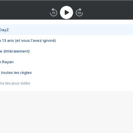
 DayZ
 a 13 ans (et vous l'avez ignoré)
e (littéralement)
im Rayan
 toutes les règles
s les jeux vidéo
us choquant de Rockstar ? - Le scandale BULLY
e plus moche de Steam
du RÊVE tourne au CAUCHEMAR
pendant 8 heures