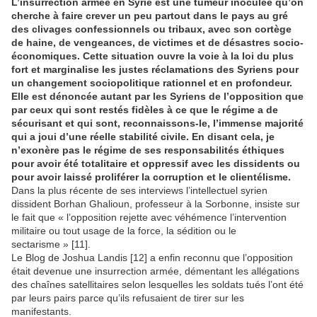
L’insurrection armée en Syrie est une tumeur inoculée qu’on
cherche à faire crever un peu partout dans le pays au gré
des clivages confessionnels ou tribaux, avec son cortège
de haine, de vengeances, de victimes et de désastres socio-
économiques. Cette situation ouvre la voie à la loi du plus
fort et marginalise les justes réclamations des Syriens pour
un changement sociopolitique rationnel et en profondeur.
Elle est dénoncée autant par les Syriens de l’opposition que
par ceux qui sont restés fidèles à ce que le régime a de
sécurisant et qui sont, reconnaissons-le, l’immense majorité
qui a joui d’une réelle stabilité civile. En disant cela, je
n’exonère pas le régime de ses responsabilités éthiques
pour avoir été totalitaire et oppressif avec les dissidents ou
pour avoir laissé proliférer la corruption et le clientélisme.
Dans la plus récente de ses interviews l’intellectuel syrien
dissident Borhan Ghalioun, professeur à la Sorbonne, insiste sur
le fait que « l’opposition rejette avec véhémence l’intervention
militaire ou tout usage de la force, la sédition ou le
sectarisme » [11].
Le Blog de Joshua Landis [12] a enfin reconnu que l’opposition
était devenue une insurrection armée, démentant les allégations
des chaînes satellitaires selon lesquelles les soldats tués l’ont été
par leurs pairs parce qu’ils refusaient de tirer sur les
manifestants.