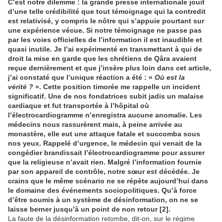
C’est notre dilemme : la grande presse internationale jouit
d’une telle crédibilité que tout témoignage qui la contredit
est relativisé, y compris le nôtre qui s’appuie pourtant sur
une expérience vécue. Si notre témoignage ne passe pas
par les voies officielles de l’information il est inaudible et
quasi inutile. Je l’ai expérimenté en transmettant à qui de
droit la mise en garde que les chrétiens de Qâra avaient
reçue dernièrement et que j’insère plus loin dans cet article,
j’ai constaté que l’unique réaction a été : «
Où est la
vérité ?
». Cette position timorée me rappelle un incident
significatif. Une de nos fondatrices subit jadis un malaise
cardiaque et fut transportée à l’hôpital où
l’électrocardiogramme n’enregistra aucune anomalie. Les
médecins nous rassurèrent mais, à peine arrivée au
monastère, elle eut une attaque fatale et succomba sous
nos yeux. Rappelé d’urgence, le médecin qui venait de la
congédier brandissait l’électrocardiogramme pour assurer
que la religieuse n’avait rien. Malgré l’information fournie
par son appareil de contrôle, notre sœur est décédée. Je
crains que le même scénario ne se répète aujourd’hui dans
le domaine des événements sociopolitiques. Qu’à force
d’être soumis à un système de désinformation, on ne se
laisse berner jusqu’à un point de non retour [2].
La faute de la désinformation retombe, dit-on, sur le régime