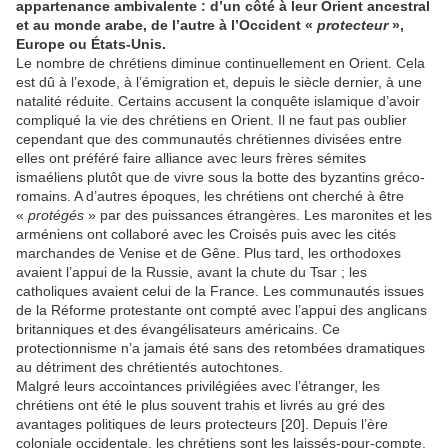
appartenance ambivalente : d’un côté à leur Orient ancestral
et au monde arabe, de l’autre à l’Occident «
protecteur
»,
Europe ou États-Unis.
Le nombre de chrétiens diminue continuellement en Orient. Cela
est dû à l’exode, à l’émigration et, depuis le siècle dernier, à une
natalité réduite. Certains accusent la conquête islamique d’avoir
compliqué la vie des chrétiens en Orient. Il ne faut pas oublier
cependant que des communautés chrétiennes divisées entre
elles ont préféré faire alliance avec leurs frères sémites
ismaéliens plutôt que de vivre sous la botte des byzantins gréco-
romains. A d’autres époques, les chrétiens ont cherché à être
«
protégés
» par des puissances étrangères. Les maronites et les
arméniens ont collaboré avec les Croisés puis avec les cités
marchandes de Venise et de Gêne. Plus tard, les orthodoxes
avaient l’appui de la Russie, avant la chute du Tsar ; les
catholiques avaient celui de la France. Les communautés issues
de la Réforme protestante ont compté avec l’appui des anglicans
britanniques et des évangélisateurs américains. Ce
protectionnisme n’a jamais été sans des retombées dramatiques
au détriment des chrétientés autochtones.
Malgré leurs accointances privilégiées avec l’étranger, les
chrétiens ont été le plus souvent trahis et livrés au gré des
avantages politiques de leurs protecteurs [20]. Depuis l’ère
coloniale occidentale, les chrétiens sont les laissés-pour-compte.