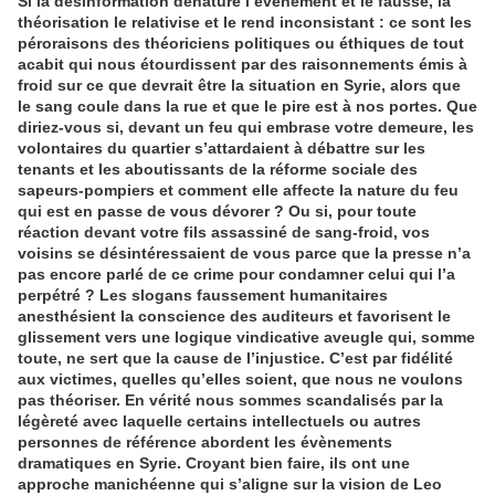
Si la désinformation dénature l’évènement et le fausse, la
théorisation le relativise et le rend inconsistant : ce sont les
péroraisons des théoriciens politiques ou éthiques de tout
acabit qui nous étourdissent par des raisonnements émis à
froid sur ce que devrait être la situation en Syrie, alors que
le sang coule dans la rue et que le pire est à nos portes. Que
diriez-vous si, devant un feu qui embrase votre demeure, les
volontaires du quartier s’attardaient à débattre sur les
tenants et les aboutissants de la réforme sociale des
sapeurs-pompiers et comment elle affecte la nature du feu
qui est en passe de vous dévorer ? Ou si, pour toute
réaction devant votre fils assassiné de sang-froid, vos
voisins se désintéressaient de vous parce que la presse n’a
pas encore parlé de ce crime pour condamner celui qui l’a
perpétré ? Les slogans faussement humanitaires
anesthésient la conscience des auditeurs et favorisent le
glissement vers une logique vindicative aveugle qui, somme
toute, ne sert que la cause de l’injustice. C’est par fidélité
aux victimes, quelles qu’elles soient, que nous ne voulons
pas théoriser. En vérité nous sommes scandalisés par la
légèreté avec laquelle certains intellectuels ou autres
personnes de référence abordent les évènements
dramatiques en Syrie. Croyant bien faire, ils ont une
approche manichéenne qui s’aligne sur la vision de Leo