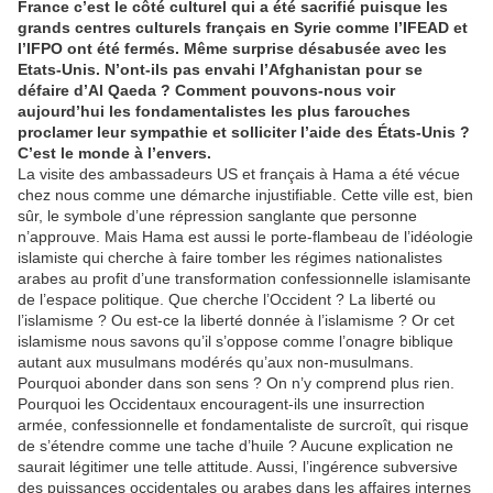
France c’est le côté culturel qui a été sacrifié puisque les
grands centres culturels français en Syrie comme l’IFEAD et
l’IFPO ont été fermés. Même surprise désabusée avec les
Etats-Unis. N’ont-ils pas envahi l’Afghanistan pour se
défaire d’Al Qaeda ? Comment pouvons-nous voir
aujourd’hui les fondamentalistes les plus farouches
proclamer leur sympathie et solliciter l’aide des États-Unis ?
C’est le monde à l’envers.
La visite des ambassadeurs US et français à Hama a été vécue
chez nous comme une démarche injustifiable. Cette ville est, bien
sûr, le symbole d’une répression sanglante que personne
n’approuve. Mais Hama est aussi le porte-flambeau de l’idéologie
islamiste qui cherche à faire tomber les régimes nationalistes
arabes au profit d’une transformation confessionnelle islamisante
de l’espace politique. Que cherche l’Occident ? La liberté ou
l’islamisme ? Ou est-ce la liberté donnée à l’islamisme ? Or cet
islamisme nous savons qu’il s’oppose comme l’onagre biblique
autant aux musulmans modérés qu’aux non-musulmans.
Pourquoi abonder dans son sens ? On n’y comprend plus rien.
Pourquoi les Occidentaux encouragent-ils une insurrection
armée, confessionnelle et fondamentaliste de surcroît, qui risque
de s’étendre comme une tache d’huile ? Aucune explication ne
saurait légitimer une telle attitude. Aussi, l’ingérence subversive
des puissances occidentales ou arabes dans les affaires internes