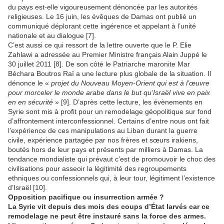
du pays est-elle vigoureusement dénoncée par les autorités
religieuses. Le 16 juin, les évêques de Damas ont publié un
communiqué déplorant cette ingérence et appelant à l’unité
nationale et au dialogue [7].
C’est aussi ce qui ressort de la lettre ouverte que le P. Elie
Zahlawi a adressée au Premier Ministre français Alain Juppé le
30 juillet 2011 [8]. De son côté le Patriarche maronite Mar
Béchara Boutros Raï a une lecture plus globale de la situation. Il
dénonce le «
projet du Nouveau Moyen-Orient qui est à l’œuvre
pour morceler le monde arabe dans le but qu’Israël vive en paix
en en sécurité
» [9]. D’après cette lecture, les évènements en
Syrie sont mis à profit pour un remodelage géopolitique sur fond
d’affrontement interconfessionnel. Certains d’entre nous ont fait
l’expérience de ces manipulations au Liban durant la guerre
civile, expérience partagée par nos frères et sœurs irakiens,
boutés hors de leur pays et présents par milliers à Damas. La
tendance mondialiste qui prévaut c’est de promouvoir le choc des
civilisations pour asseoir la légitimité des regroupements
ethniques ou confessionnels qui, à leur tour, légitiment l’existence
d’Israël [10].
Opposition pacifique ou insurrection armée ?
La Syrie vit depuis des mois des coups d’État larvés car ce
remodelage ne peut être instauré sans la force des armes.