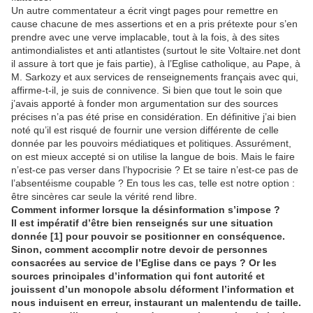
Un autre commentateur a écrit vingt pages pour remettre en
cause chacune de mes assertions et en a pris prétexte pour s’en
prendre avec une verve implacable, tout à la fois, à des sites
antimondialistes et anti atlantistes (surtout le site Voltaire.net dont
il assure à tort que je fais partie), à l’Eglise catholique, au Pape, à
M. Sarkozy et aux services de renseignements français avec qui,
affirme-t-il, je suis de connivence. Si bien que tout le soin que
j’avais apporté à fonder mon argumentation sur des sources
précises n’a pas été prise en considération. En définitive j’ai bien
noté qu’il est risqué de fournir une version différente de celle
donnée par les pouvoirs médiatiques et politiques. Assurément,
on est mieux accepté si on utilise la langue de bois. Mais le faire
n’est-ce pas verser dans l’hypocrisie ? Et se taire n’est-ce pas de
l’absentéisme coupable ? En tous les cas, telle est notre option :
être sincères car seule la vérité rend libre.
Comment informer lorsque la désinformation s’impose ?
Il est impératif d’être bien renseignés sur une situation
donnée [1] pour pouvoir se positionner en conséquence.
Sinon, comment accomplir notre devoir de personnes
consacrées au service de l’Eglise dans ce pays ? Or les
sources principales d’information qui font autorité et
jouissent d’un monopole absolu déforment l’information et
nous induisent en erreur, instaurant un malentendu de taille.