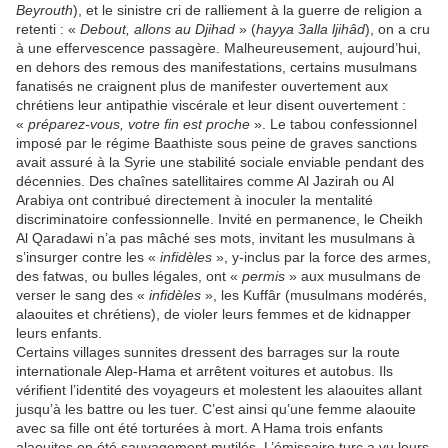
Beyrouth
), et le sinistre cri de ralliement à la guerre de religion a
retenti : «
Debout, allons au Djihad
» (
hayya 3alla ljihâd
), on a cru
à une effervescence passagère. Malheureusement, aujourd’hui,
en dehors des remous des manifestations, certains musulmans
fanatisés ne craignent plus de manifester ouvertement aux
chrétiens leur antipathie viscérale et leur disent ouvertement :
«
préparez-vous, votre fin est proche
». Le tabou confessionnel
imposé par le régime Baathiste sous peine de graves sanctions
avait assuré à la Syrie une stabilité sociale enviable pendant des
décennies. Des chaînes satellitaires comme Al Jazirah ou Al
Arabiya ont contribué directement à inoculer la mentalité
discriminatoire confessionnelle. Invité en permanence, le Cheikh
Al Qaradawi n’a pas mâché ses mots, invitant les musulmans à
s’insurger contre les «
infidèles
», y-inclus par la force des armes,
des fatwas, ou bulles légales, ont «
permis
» aux musulmans de
verser le sang des «
infidèles
», les Kuffâr (musulmans modérés,
alaouites et chrétiens), de violer leurs femmes et de kidnapper
leurs enfants.
Certains villages sunnites dressent des barrages sur la route
internationale Alep-Hama et arrêtent voitures et autobus. Ils
vérifient l’identité des voyageurs et molestent les alaouites allant
jusqu’à les battre ou les tuer. C’est ainsi qu’une femme alaouite
avec sa fille ont été torturées à mort. A Hama trois enfants
alaouites on été sauvagement mutilés. L’émissaire turc a vu leurs