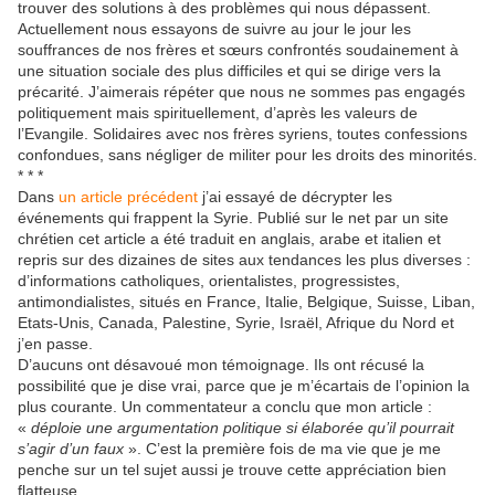
trouver des solutions à des problèmes qui nous dépassent.
Actuellement nous essayons de suivre au jour le jour les
souffrances de nos frères et sœurs confrontés soudainement à
une situation sociale des plus difficiles et qui se dirige vers la
précarité. J’aimerais répéter que nous ne sommes pas engagés
politiquement mais spirituellement, d’après les valeurs de
l’Evangile. Solidaires avec nos frères syriens, toutes confessions
confondues, sans négliger de militer pour les droits des minorités.
* * *
Dans
un article précédent
j’ai essayé de décrypter les
événements qui frappent la Syrie. Publié sur le net par un site
chrétien cet article a été traduit en anglais, arabe et italien et
repris sur des dizaines de sites aux tendances les plus diverses :
d’informations catholiques, orientalistes, progressistes,
antimondialistes, situés en France, Italie, Belgique, Suisse, Liban,
Etats-Unis, Canada, Palestine, Syrie, Israël, Afrique du Nord et
j’en passe.
D’aucuns ont désavoué mon témoignage. Ils ont récusé la
possibilité que je dise vrai, parce que je m’écartais de l’opinion la
plus courante. Un commentateur a conclu que mon article :
«
déploie une argumentation politique si élaborée qu’il pourrait
s’agir d’un faux
». C’est la première fois de ma vie que je me
penche sur un tel sujet aussi je trouve cette appréciation bien
flatteuse.