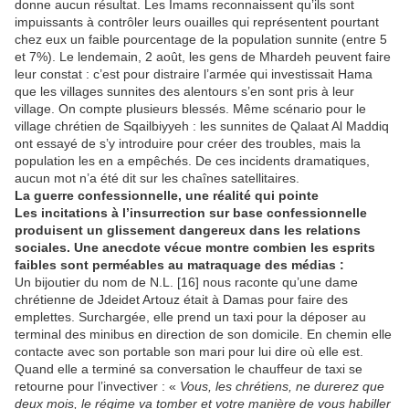
donne aucun résultat. Les Imams reconnaissent qu’ils sont
impuissants à contrôler leurs ouailles qui représentent pourtant
chez eux un faible pourcentage de la population sunnite (entre 5
et 7%). Le lendemain, 2 août, les gens de Mhardeh peuvent faire
leur constat : c’est pour distraire l’armée qui investissait Hama
que les villages sunnites des alentours s’en sont pris à leur
village. On compte plusieurs blessés. Même scénario pour le
village chrétien de Sqailbiyyeh : les sunnites de Qalaat Al Maddiq
ont essayé de s’y introduire pour créer des troubles, mais la
population les en a empêchés. De ces incidents dramatiques,
aucun mot n’a été dit sur les chaînes satellitaires.
La guerre confessionnelle, une réalité qui pointe
Les incitations à l’insurrection sur base confessionnelle
produisent un glissement dangereux dans les relations
sociales. Une anecdote vécue montre combien les esprits
faibles sont perméables au matraquage des médias :
Un bijoutier du nom de N.L. [16] nous raconte qu’une dame
chrétienne de Jdeidet Artouz était à Damas pour faire des
emplettes. Surchargée, elle prend un taxi pour la déposer au
terminal des minibus en direction de son domicile. En chemin elle
contacte avec son portable son mari pour lui dire où elle est.
Quand elle a terminé sa conversation le chauffeur de taxi se
retourne pour l’invectiver : «
Vous, les chrétiens, ne durerez que
deux mois, le régime va tomber et votre manière de vous habiller