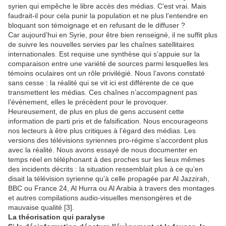
syrien qui empêche le libre accès des médias. C’est vrai. Mais
faudrait-il pour cela punir la population et ne plus l’entendre en
bloquant son témoignage et en refusant de le diffuser ?
Car aujourd’hui en Syrie, pour être bien renseigné, il ne suffit plus
de suivre les nouvelles servies par les chaînes satellitaires
internationales. Est requise une synthèse qui s’appuie sur la
comparaison entre une variété de sources parmi lesquelles les
témoins oculaires ont un rôle privilégié. Nous l’avons constaté
sans cesse : la réalité qui se vit ici est différente de ce que
transmettent les médias. Ces chaînes n’accompagnent pas
l’évènement, elles le précèdent pour le provoquer.
Heureusement, de plus en plus de gens accusent cette
information de parti pris et de falsification. Nous encourageons
nos lecteurs à être plus critiques à l’égard des médias. Les
versions des télévisions syriennes pro-régime s’accordent plus
avec la réalité. Nous avons essayé de nous documenter en
temps réel en téléphonant à des proches sur les lieux mêmes
des incidents décrits : la situation ressemblait plus à ce qu’en
disait la télévision syrienne qu’à celle propagée par Al Jazzirah,
BBC ou France 24, Al Hurra ou Al Arabia à travers des montages
et autres compilations audio-visuelles mensongères et de
mauvaise qualité [3].
La théorisation qui paralyse