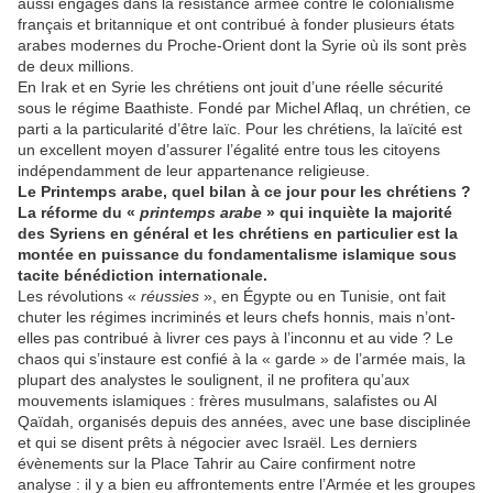
aussi engagés dans la résistance armée contre le colonialisme
français et britannique et ont contribué à fonder plusieurs états
arabes modernes du Proche-Orient dont la Syrie où ils sont près
de deux millions.
En Irak et en Syrie les chrétiens ont jouit d’une réelle sécurité
sous le régime Baathiste. Fondé par Michel Aflaq, un chrétien, ce
parti a la particularité d’être laïc. Pour les chrétiens, la laïcité est
un excellent moyen d’assurer l’égalité entre tous les citoyens
indépendamment de leur appartenance religieuse.
Le Printemps arabe, quel bilan à ce jour pour les chrétiens ?
La réforme du «
printemps arabe
» qui inquiète la majorité
des Syriens en général et les chrétiens en particulier est la
montée en puissance du fondamentalisme islamique sous
tacite bénédiction internationale.
Les révolutions «
réussies
», en Égypte ou en Tunisie, ont fait
chuter les régimes incriminés et leurs chefs honnis, mais n’ont-
elles pas contribué à livrer ces pays à l’inconnu et au vide ? Le
chaos qui s’instaure est confié à la « garde » de l’armée mais, la
plupart des analystes le soulignent, il ne profitera qu’aux
mouvements islamiques : frères musulmans, salafistes ou Al
Qaïdah, organisés depuis des années, avec une base disciplinée
et qui se disent prêts à négocier avec Israël. Les derniers
évènements sur la Place Tahrir au Caire confirment notre
analyse : il y a bien eu affrontements entre l’Armée et les groupes