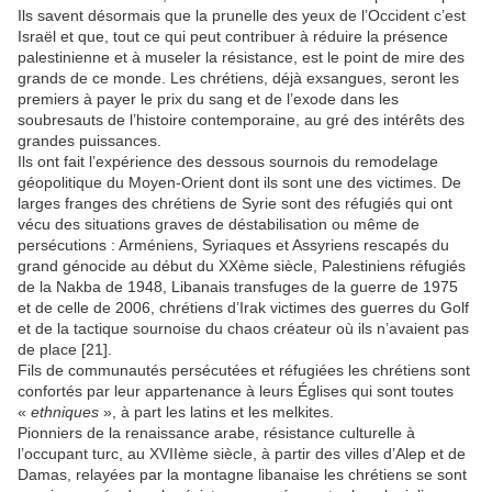
Ils savent désormais que la prunelle des yeux de l’Occident c’est
Israël et que, tout ce qui peut contribuer à réduire la présence
palestinienne et à museler la résistance, est le point de mire des
grands de ce monde. Les chrétiens, déjà exsangues, seront les
premiers à payer le prix du sang et de l’exode dans les
soubresauts de l’histoire contemporaine, au gré des intérêts des
grandes puissances.
Ils ont fait l’expérience des dessous sournois du remodelage
géopolitique du Moyen-Orient dont ils sont une des victimes. De
larges franges des chrétiens de Syrie sont des réfugiés qui ont
vécu des situations graves de déstabilisation ou même de
persécutions : Arméniens, Syriaques et Assyriens rescapés du
grand génocide au début du XXème siècle, Palestiniens réfugiés
de la Nakba de 1948, Libanais transfuges de la guerre de 1975
et de celle de 2006, chrétiens d’Irak victimes des guerres du Golf
et de la tactique sournoise du chaos créateur où ils n’avaient pas
de place [21].
Fils de communautés persécutées et réfugiées les chrétiens sont
confortés par leur appartenance à leurs Églises qui sont toutes
«
ethniques
», à part les latins et les melkites.
Pionniers de la renaissance arabe, résistance culturelle à
l’occupant turc, au XVIIème siècle, à partir des villes d’Alep et de
Damas, relayées par la montagne libanaise les chrétiens se sont