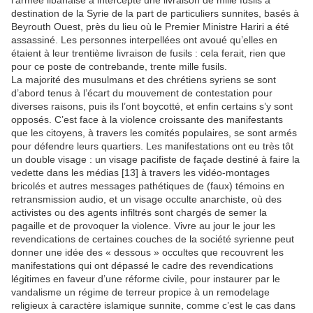
l’armée libanaise a intercepté une livraison de mille fusils à
destination de la Syrie de la part de particuliers sunnites, basés à
Beyrouth Ouest, près du lieu où le Premier Ministre Hariri a été
assassiné. Les personnes interpellées ont avoué qu’elles en
étaient à leur trentième livraison de fusils : cela ferait, rien que
pour ce poste de contrebande, trente mille fusils.
La majorité des musulmans et des chrétiens syriens se sont
d’abord tenus à l’écart du mouvement de contestation pour
diverses raisons, puis ils l’ont boycotté, et enfin certains s’y sont
opposés. C’est face à la violence croissante des manifestants
que les citoyens, à travers les comités populaires, se sont armés
pour défendre leurs quartiers. Les manifestations ont eu très tôt
un double visage : un visage pacifiste de façade destiné à faire la
vedette dans les médias [13] à travers les vidéo-montages
bricolés et autres messages pathétiques de (faux) témoins en
retransmission audio, et un visage occulte anarchiste, où des
activistes ou des agents infiltrés sont chargés de semer la
pagaille et de provoquer la violence. Vivre au jour le jour les
revendications de certaines couches de la société syrienne peut
donner une idée des « dessous » occultes que recouvrent les
manifestations qui ont dépassé le cadre des revendications
légitimes en faveur d’une réforme civile, pour instaurer par le
vandalisme un régime de terreur propice à un remodelage
religieux à caractère islamique sunnite, comme c’est le cas dans