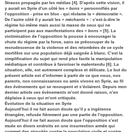
Strauss propagée par les médias [4]. D’après cette vision, il
y aurait en Syrie d’un côté les «
bons
» personnifiés par
l’opposition - prise en bloc - qui réclame la «
démocratie
».
De l’autre côté il y aurait les «
méchants
» : c’est-à-dire le
régime lui-même mais aussi la masse de ceux qui ne
participent pas aux manifestations des «
bons
» [5]. La
victimisation de l’opposition la pousse à encourager la
chute du régime par la force, sans se préoccuper de la
recrudescence de la violence et des retombées de ce cycle
mortifère sur une population déjà saignée à blanc. C’est la
simplification du sujet qui rend plus facile la manipulation
médiatique et contribue à favoriser le malentendu [6]. La
situation, elle, est autrement complexe et délicate. Le but du
présent article est d’informer à partir de ce que nous, nos
parents, nos connaissances ou amis vivons en Syrie, au fil
des évènements qui se recoupent et s’éclairent. Depuis mon
dernier article ces évènements m’ont donné raison, n’en
déplaise à ceux qui m’ont critiquée.
Évolution de la situation en Syrie
Aujourd’hui il ne fait aucun doute qu’il y a ingérence
étrangère, refusée fièrement par une partie de l’opposition.
Aujourd’hui il ne fait aucun doute que l’opposition s’est
muée en divers endroits en une insurrection armée qui
commet des atrocités contre la population civile et contre