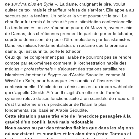
ne survivra plus en Syrie
». La dame, craignant le pire, voulut
quitter ce taxi mais le chauffeur refusa de s’arrêter. Elle appela au
secours par la fenêtre. Un policier la vit et poursuivit le taxi. Le
chauffeur fut remis à la sécurité pour intimidation confessionnelle.
La tendance est assez répandue pour qu’à Mazzeh, avenue chic
de Damas, des chrétiennes prennent le parti de porter le tchador,
suprême démission, de peur d’être molestées par les islamistes.
Dans les milieux fondamentalistes on réclame que la première
dame, qui est sunnite, porte le tchador.
Ceux qui ne comprennent pas l’arabe ne pourront pas se rendre
compte par eux-mêmes comment, à l’orchestration habile des
médias «
professionnels
» s’ajoutent des stations satellitaires
islamistes émettant d’Égypte ou d’Arabie Saoudite, comme Al
Wissâl ou Safa, pour haranguer les sunnites à l’insurrection
confessionnelle. L’étoile de ces émissions est un imam wahhabite
qui s’appelle Cheikh ‘Ar’our. Il s’agit d’un officier de l’armée
syrienne relevé de ses fonctions suite à un scandale de mœurs. Il
s’est transformé en un prédicateur de l’Islam le plus
fondamentaliste, basé en Arabie Séoudite.
Cette situation passe très vite de l’anecdote passagère à la
gravité d’un conflit, larvé mais redoutable
Nous avons su par des témoins fiables que dans les régions
où coexistent les sunnites et les alaouites (entre Tartous et