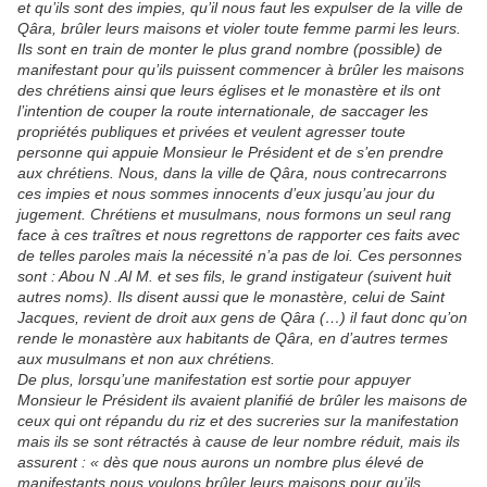
et qu’ils sont des impies, qu’il nous faut les expulser de la ville de
Qâra, brûler leurs maisons et violer toute femme parmi les leurs.
Ils sont en train de monter le plus grand nombre (possible) de
manifestant pour qu’ils puissent commencer à brûler les maisons
des chrétiens ainsi que leurs églises et le monastère et ils ont
l’intention de couper la route internationale, de saccager les
propriétés publiques et privées et veulent agresser toute
personne qui appuie Monsieur le Président et de s’en prendre
aux chrétiens. Nous, dans la ville de Qâra, nous contrecarrons
ces impies et nous sommes innocents d’eux jusqu’au jour du
jugement. Chrétiens et musulmans, nous formons un seul rang
face à ces traîtres et nous regrettons de rapporter ces faits avec
de telles paroles mais la nécessité n’a pas de loi. Ces personnes
sont : Abou N .Al M. et ses fils, le grand instigateur (suivent huit
autres noms). Ils disent aussi que le monastère, celui de Saint
Jacques, revient de droit aux gens de Qâra (…) il faut donc qu’on
rende le monastère aux habitants de Qâra, en d’autres termes
aux musulmans et non aux chrétiens.
De plus, lorsqu’une manifestation est sortie pour appuyer
Monsieur le Président ils avaient planifié de brûler les maisons de
ceux qui ont répandu du riz et des sucreries sur la manifestation
mais ils se sont rétractés à cause de leur nombre réduit, mais ils
assurent : « dès que nous aurons un nombre plus élevé de
manifestants nous voulons brûler leurs maisons pour qu’ils