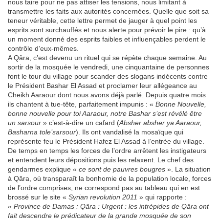
nous taire pour ne pas attiser les tensions, nous limitant à
transmettre les faits aux autorités concernées. Quelle que soit sa
teneur véritable, cette lettre permet de jauger à quel point les
esprits sont surchauffés et nous alerte pour prévoir le pire : qu’à
un moment donné des esprits faibles et influençables perdent le
contrôle d’eux-mêmes.
A Qâra, c’est devenu un rituel qui se répète chaque semaine. Au
sortir de la mosquée le vendredi, une cinquantaine de personnes
font le tour du village pour scander des slogans indécents contre
le Président Bashar El Assad et proclamer leur allégeance au
Cheikh Aaraour dont nous avons déjà parlé. Depuis quatre mois
ils chantent à tue-tête, parfaitement impunis : «
Bonne Nouvelle,
bonne nouvelle pour toi Aaraour, notre Bashar s’est révélé être
un sarsour
» c’est-à-dire un cafard (
Absher absher ya Aaraour,
Basharna tole’sarsour
). Ils ont vandalisé la mosaïque qui
représente feu le Président Hafez El Assad à l’entrée du village.
De temps en temps les forces de l’ordre arrêtent les instigateurs
et entendent leurs dépositions puis les relaxent. Le chef des
gendarmes explique «
ce sont de pauvres bougres
». La situation
à Qâra, où transparaît la bonhomie de la population locale, forces
de l’ordre comprises, ne correspond pas au tableau qui en est
brossé sur le site «
Syrian revolution 2011
» qui rapporte :
« Province de Damas : Qâra : Urgent : les intrépides de Qâra ont
fait descendre le prédicateur de la grande mosquée de son