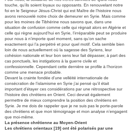
touche, qu’ils soient loyaux ou opposants. En renouvelant notre
foi en le Seigneur Jésus-Christ qui est Maître de l’histoire nous
avons renouvelé notre choix de demeurer en Syrie. Mais comme
pour les moines de Tibhérine nous savons que, dans une
situation de confusion comme celle qui régnait alors en Algérie et
celle qui règne aujourd’hui en Syrie, l’irréparable peut se produire
pour nous à n’importe quel moment, sans qu’on sache
exactement qui l’a perpétré et pour quel motif. Cela semble bien
loin de nous actuellement où la sagesse des Syriens, leur
cohésion nationale et leur bon sens leur fait dépasser, à part des
cas ponctuels, les instigations à la guerre civile et
confessionnelle. Cependant cette dernière se profile à l’horizon
comme une menace probable.
Devant la crainte fondée d’une velléité internationale de
consécration de l’islamisme en Syrie j’ai pensé qu’il était
important d’étayer ces considérations par une rétrospective sur
l’histoire des chrétiens en Orient. Ceci devrait également
permettre de mieux comprendre la position des chrétiens en
Syrie. Je me dois de rappeler que je ne suis pas le porte-parole
des chrétiens et que mon témoignage et mon analyse n’engagent
que moi-même.
La présence chrétienne au Moyen-Orient
Les chrétiens orientaux [19] ont été polarisés par une