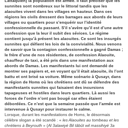
Lattaquieh) la population est armée. Il faut préciser que les
sunnites sont nombreux sur le littoral tandis que les
alaouites vivent dans les villages en hauteur. Dans ces
régions les civils dressent des barrages aux abords de leurs
villages ou quartiers pour s’enquérir sur l’identité
confessionnelle du passant. S’il s’avère qu’il est d’une autre
confession que la leur il subit des sévices. Le régime
contient jusqu’à présent les alaouites. Ce sont les insurgés
sunnites qui défient les lois de la convivialité. Nous venons
de savoir que la contagion confessionnelle a gagné Damas ;
le frère d’une de nos résidentes, de confession Alaouite,
chauffeur de taxi, a été pris dans une manifestation aux
abords de Damas. Les manifestants lui ont demandé de
montrer ses papiers et, en voyant qu’il était alaouite, ils l’ont
battu et ont brisé sa voiture. Même scénario à Qusayr, dans
la région de Homs où les chrétiens ont dû se défendre des
manifestants sunnites qui faisaient des incursions
tapageuses et hostiles dans leurs quartiers. Là aussi les
forces de l’ordre n’ont pas bougé car elles étaient
débordées. Ce n’est que la semaine passée que l’armée est
intervenue à Qusayr pour instaurer le calme.
Lorsque, durant les manifestations de Homs, le désormais
célèbre slogan a été scandé : «
les Alaouites au tombeau et les
chrétiens à Beyrouth
» (
Al 3alawiyé Bil tâbût wil massihiyé 3a