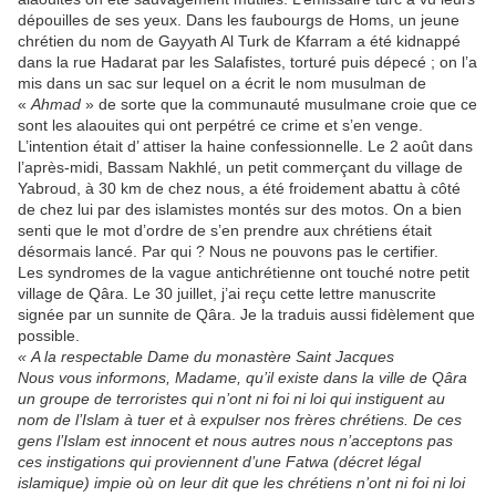
dépouilles de ses yeux. Dans les faubourgs de Homs, un jeune
chrétien du nom de Gayyath Al Turk de Kfarram a été kidnappé
dans la rue Hadarat par les Salafistes, torturé puis dépecé ; on l’a
mis dans un sac sur lequel on a écrit le nom musulman de
«
Ahmad
» de sorte que la communauté musulmane croie que ce
sont les alaouites qui ont perpétré ce crime et s’en venge.
L’intention était d’ attiser la haine confessionnelle. Le 2 août dans
l’après-midi, Bassam Nakhlé, un petit commerçant du village de
Yabroud, à 30 km de chez nous, a été froidement abattu à côté
de chez lui par des islamistes montés sur des motos. On a bien
senti que le mot d’ordre de s’en prendre aux chrétiens était
désormais lancé. Par qui ? Nous ne pouvons pas le certifier.
Les syndromes de la vague antichrétienne ont touché notre petit
village de Qâra. Le 30 juillet, j’ai reçu cette lettre manuscrite
signée par un sunnite de Qâra. Je la traduis aussi fidèlement que
possible.
« A la respectable Dame du monastère Saint Jacques
Nous vous informons, Madame, qu’il existe dans la ville de Qâra
un groupe de terroristes qui n’ont ni foi ni loi qui instiguent au
nom de l’Islam à tuer et à expulser nos frères chrétiens. De ces
gens l’Islam est innocent et nous autres nous n’acceptons pas
ces instigations qui proviennent d’une Fatwa (décret légal
islamique) impie où on leur dit que les chrétiens n’ont ni foi ni loi