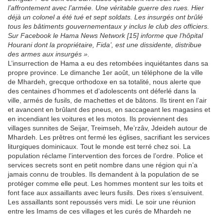
l’affrontement avec l’armée. Une véritable guerre des rues. Hier
déjà un colonel a été tué et sept soldats. Les insurgés ont brûlé
tous les bâtiments gouvernementaux y inclus le club des officiers.
Sur Facebook le Hama News Network [15] informe que l’hôpital
Hourani dont la propriétaire, Fida’, est une dissidente, distribue
des armes aux insurgés ».
L’insurrection de Hama a eu des retombées inquiétantes dans sa
propre province. Le dimanche 1er août, un téléphone de la ville
de Mhardeh, grecque orthodoxe en sa totalité, nous alerte que
des centaines d’hommes et d’adolescents ont déferlé dans la
ville, armés de fusils, de machettes et de bâtons. Ils tirent en l’air
et avancent en brûlant des pneus, en saccageant les magasins et
en incendiant les voitures et les motos. Ils proviennent des
villages sunnites de Seijar, Treimseh, Me’rzâv, Jdeideh autour de
Mhardeh. Les prêtres ont fermé les églises, sacrifiant les services
liturgiques dominicaux. Tout le monde est terré chez soi. La
population réclame l’intervention des forces de l’ordre. Police et
services secrets sont en petit nombre dans une région qui n’a
jamais connu de troubles. Ils demandent à la population de se
protéger comme elle peut. Les hommes montent sur les toits et
font face aux assaillants avec leurs fusils. Des rixes s’ensuivent.
Les assaillants sont repoussés vers midi. Le soir une réunion
entre les Imams de ces villages et les curés de Mhardeh ne