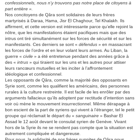
confessionnels, nous n’y trouvons pas notre place de citoyens à
part entière ».
Nos concitoyens de Qâra sont solidaires de leurs frères
martyrisés à Daraa, Hama, Jisr El Chaghour, Tel Khalakh. Ils
affirment, et cette version est intéressante parce qu’elle rejoint la
nôtre, que les manifestations étaient pacifiques mais que des
intrus ont tiré simultanément sur les forces de sécurité et sur les
manifestants. Ces derniers se sont «
défendus
» en massacrant
les forces de l’ordre et en leur volant leurs armes. Au Liban, la
guerre «
civile
» a été entretenue pendant des années grâce à
des «
intrus
» qui tiraient sur les uns et les autres pour attiser
leurs rancœurs mutuelles et les inciter à l’affrontement
idéologique et confessionnel.
Les opposants de Qâra, comme la majorité des opposants en
Syrie sont, comme les qualifient les américains, des personnes
rurales à la culture restreinte. Il est facile de les enrôler par des
arguments fallacieux qu’ils adoptent par rectitude d’intention sans
voir où mène le mouvement insurrectionnel. Même dérapage à
bon escient de la part de syriens qui vivent à l’étranger, tel le petit
groupe qui réclamait le départ du «
sanguinaire
» Bashar El
Assad le 12 août devant le consulat syrien de Genève. Vivant
hors de la Syrie ils ne se rendent pas compte que la situation est
autrement compliquée et dangereuse.
Pour nous, la solidarité de nos frères sunnites de Qâra nous