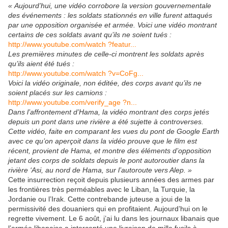
« Aujourd’hui, une vidéo corrobore la version gouvernementale
des événements : les soldats stationnés en ville furent attaqués
par une opposition organisée et armée. Voici une vidéo montrant
certains de ces soldats avant qu’ils ne soient tués :
http://www.youtube.com/watch ?featur...
Les premières minutes de celle-ci montrent les soldats après
qu’ils aient été tués :
http://www.youtube.com/watch ?v=CoFg...
Voici la vidéo originale, non éditée, des corps avant qu’ils ne
soient placés sur les camions :
http://www.youtube.com/verify_age ?n...
Dans l’affrontement d’Hama, la vidéo montrant des corps jetés
depuis un pont dans une rivière a été sujette à controverses.
Cette vidéo, faite en comparant les vues du pont de Google Earth
avec ce qu’on aperçoit dans la vidéo prouve que le film est
récent, provient de Hama, et montre des éléments d’opposition
jetant des corps de soldats depuis le pont autoroutier dans la
rivière ‘Asi, au nord de Hama, sur l’autoroute vers Alep. »
Cette insurrection reçoit depuis plusieurs années des armes par
les frontières très perméables avec le Liban, la Turquie, la
Jordanie ou l’Irak. Cette contrebande juteuse a joui de la
permissivité des douaniers qui en profitaient. Aujourd’hui on le
regrette vivement. Le 6 août, j’ai lu dans les journaux libanais que