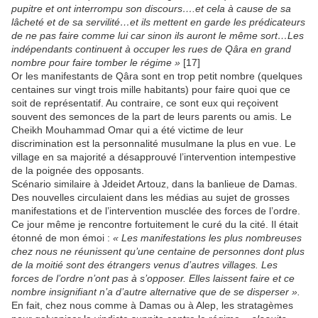
pupitre et ont interrompu son discours….et cela à cause de sa
lâcheté et de sa servilité…et ils mettent en garde les prédicateurs
de ne pas faire comme lui car sinon ils auront le même sort…Les
indépendants continuent à occuper les rues de Qâra en grand
nombre pour faire tomber le régime »
[17]
Or les manifestants de Qâra sont en trop petit nombre (quelques
centaines sur vingt trois mille habitants) pour faire quoi que ce
soit de représentatif. Au contraire, ce sont eux qui reçoivent
souvent des semonces de la part de leurs parents ou amis. Le
Cheikh Mouhammad Omar qui a été victime de leur
discrimination est la personnalité musulmane la plus en vue. Le
village en sa majorité a désapprouvé l’intervention intempestive
de la poignée des opposants.
Scénario similaire à Jdeidet Artouz, dans la banlieue de Damas.
Des nouvelles circulaient dans les médias au sujet de grosses
manifestations et de l’intervention musclée des forces de l’ordre.
Ce jour même je rencontre fortuitement le curé du la cité. Il était
étonné de mon émoi :
« Les manifestations les plus nombreuses
chez nous ne réunissent qu’une centaine de personnes dont plus
de la moitié sont des étrangers venus d’autres villages. Les
forces de l’ordre n’ont pas à s’opposer. Elles laissent faire et ce
nombre insignifiant n’a d’autre alternative que de se disperser ».
En fait, chez nous comme à Damas ou à Alep, les stratagèmes