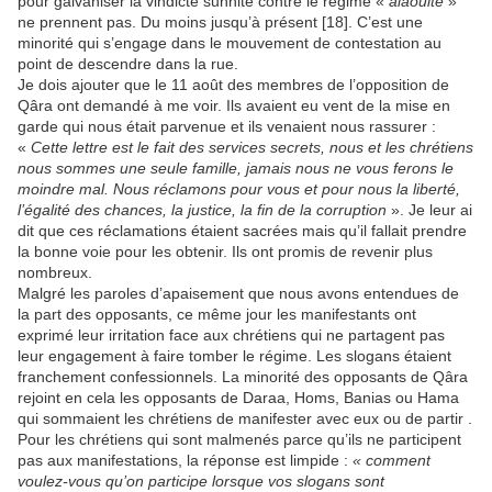
pour galvaniser la vindicte sunnite contre le régime «
alaouite
»
ne prennent pas. Du moins jusqu’à présent [18]. C’est une
minorité qui s’engage dans le mouvement de contestation au
point de descendre dans la rue.
Je dois ajouter que le 11 août des membres de l’opposition de
Qâra ont demandé à me voir. Ils avaient eu vent de la mise en
garde qui nous était parvenue et ils venaient nous rassurer :
«
Cette lettre est le fait des services secrets, nous et les chrétiens
nous sommes une seule famille, jamais nous ne vous ferons le
moindre mal. Nous réclamons pour vous et pour nous la liberté,
l’égalité des chances, la justice, la fin de la corruption
». Je leur ai
dit que ces réclamations étaient sacrées mais qu’il fallait prendre
la bonne voie pour les obtenir. Ils ont promis de revenir plus
nombreux.
Malgré les paroles d’apaisement que nous avons entendues de
la part des opposants, ce même jour les manifestants ont
exprimé leur irritation face aux chrétiens qui ne partagent pas
leur engagement à faire tomber le régime. Les slogans étaient
franchement confessionnels. La minorité des opposants de Qâra
rejoint en cela les opposants de Daraa, Homs, Banias ou Hama
qui sommaient les chrétiens de manifester avec eux ou de partir .
Pour les chrétiens qui sont malmenés parce qu’ils ne participent
pas aux manifestations, la réponse est limpide :
« comment
voulez-vous qu’on participe lorsque vos slogans sont