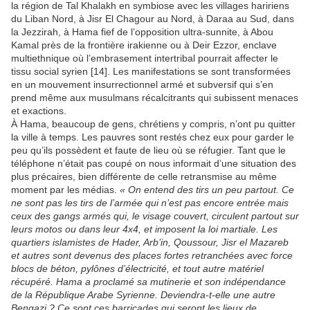
la région de Tal Khalakh en symbiose avec les villages haririens
du Liban Nord, à Jisr El Chagour au Nord, à Daraa au Sud, dans
la Jezzirah, à Hama fief de l’opposition ultra-sunnite, à Abou
Kamal près de la frontière irakienne ou à Deir Ezzor, enclave
multiethnique où l’embrasement intertribal pourrait affecter le
tissu social syrien [14]. Les manifestations se sont transformées
en un mouvement insurrectionnel armé et subversif qui s’en
prend même aux musulmans récalcitrants qui subissent menaces
et exactions.
À Hama, beaucoup de gens, chrétiens y compris, n’ont pu quitter
la ville à temps. Les pauvres sont restés chez eux pour garder le
peu qu’ils possèdent et faute de lieu où se réfugier. Tant que le
téléphone n’était pas coupé on nous informait d’une situation des
plus précaires, bien différente de celle retransmise au même
moment par les médias.
« On entend des tirs un peu partout. Ce
ne sont pas les tirs de l’armée qui n’est pas encore entrée mais
ceux des gangs armés qui, le visage couvert, circulent partout sur
leurs motos ou dans leur 4x4, et imposent la loi martiale. Les
quartiers islamistes de Hader, Arb’in, Qoussour, Jisr el Mazareb
et autres sont devenus des places fortes retranchées avec force
blocs de béton, pylônes d’électricité, et tout autre matériel
récupéré. Hama a proclamé sa mutinerie et son indépendance
de la République Arabe Syrienne. Deviendra-t-elle une autre
Bengazi ? Ce sont ces barricades qui seront les lieux de