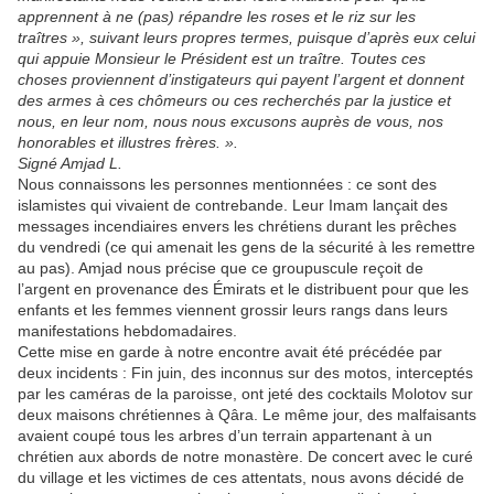
apprennent à ne (pas) répandre les roses et le riz sur les
traîtres », suivant leurs propres termes, puisque d’après eux celui
qui appuie Monsieur le Président est un traître. Toutes ces
choses proviennent d’instigateurs qui payent l’argent et donnent
des armes à ces chômeurs ou ces recherchés par la justice et
nous, en leur nom, nous nous excusons auprès de vous, nos
honorables et illustres frères. ».
Signé Amjad L.
Nous connaissons les personnes mentionnées : ce sont des
islamistes qui vivaient de contrebande. Leur Imam lançait des
messages incendiaires envers les chrétiens durant les prêches
du vendredi (ce qui amenait les gens de la sécurité à les remettre
au pas). Amjad nous précise que ce groupuscule reçoit de
l’argent en provenance des Émirats et le distribuent pour que les
enfants et les femmes viennent grossir leurs rangs dans leurs
manifestations hebdomadaires.
Cette mise en garde à notre encontre avait été précédée par
deux incidents : Fin juin, des inconnus sur des motos, interceptés
par les caméras de la paroisse, ont jeté des cocktails Molotov sur
deux maisons chrétiennes à Qâra. Le même jour, des malfaisants
avaient coupé tous les arbres d’un terrain appartenant à un
chrétien aux abords de notre monastère. De concert avec le curé
du village et les victimes de ces attentats, nous avons décidé de