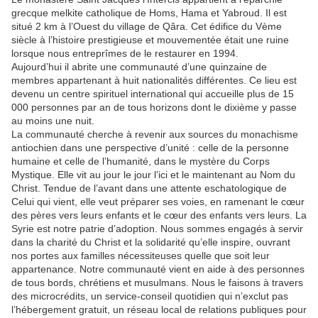
grecque melkite catholique de Homs, Hama et Yabroud. Il est
situé 2 km à l’Ouest du village de Qâra. Cet édifice du Vème
siècle à l’histoire prestigieuse et mouvementée était une ruine
lorsque nous entreprîmes de le restaurer en 1994.
Aujourd’hui il abrite une communauté d’une quinzaine de
membres appartenant à huit nationalités différentes. Ce lieu est
devenu un centre spirituel international qui accueille plus de 15
000 personnes par an de tous horizons dont le dixième y passe
au moins une nuit.
La communauté cherche à revenir aux sources du monachisme
antiochien dans une perspective d’unité : celle de la personne
humaine et celle de l’humanité, dans le mystère du Corps
Mystique. Elle vit au jour le jour l’ici et le maintenant au Nom du
Christ. Tendue de l’avant dans une attente eschatologique de
Celui qui vient, elle veut préparer ses voies, en ramenant le cœur
des pères vers leurs enfants et le cœur des enfants vers leurs. La
Syrie est notre patrie d’adoption. Nous sommes engagés à servir
dans la charité du Christ et la solidarité qu’elle inspire, ouvrant
nos portes aux familles nécessiteuses quelle que soit leur
appartenance. Notre communauté vient en aide à des personnes
de tous bords, chrétiens et musulmans. Nous le faisons à travers
des microcrédits, un service-conseil quotidien qui n’exclut pas
l’hébergement gratuit, un réseau local de relations publiques pour