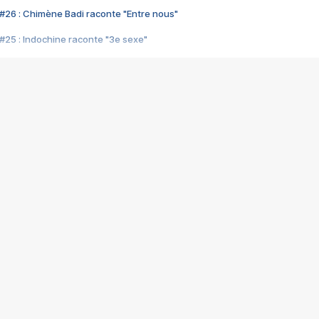
#26 : Chimène Badi raconte "Entre nous"
#25 : Indochine raconte "3e sexe"
#24 : Zaho raconte "C'est chelou"
#23 : Patrick Bruel raconte "Au café des délices"
#22 : Kyo raconte "Le chemin"
#21 : Nolwenn Leroy raconte "Cassé"
#20 : Patrick Hernandez raconte "Born to be alive"
#19 : Lorie raconte "Près de moi"
#18 : Michael Jones raconte "A nos actes manqués" (avec Jean-Jacque
#17 : Khaled raconte "Aïcha"
#16 : Corneille raconte "Parce qu'on vient de loin"
#15 : Indochine raconte "L'aventurier"