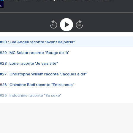
#30 : Eve Angeli raconte "Avant de partir"
#29 : MC Solaar raconte "Bouge de là"
28 : Lorie raconte "Je vais vite"
#27 : Christophe Willem raconte "Jacques a dit"
#26 : Chimène Badi raconte "Entre nous"
#25 : Indochine raconte "3e sexe"
#24 : Zaho raconte "C'est chelou"
#23 : Patrick Bruel raconte "Au café des délices"
#22 : Kyo raconte "Le chemin"