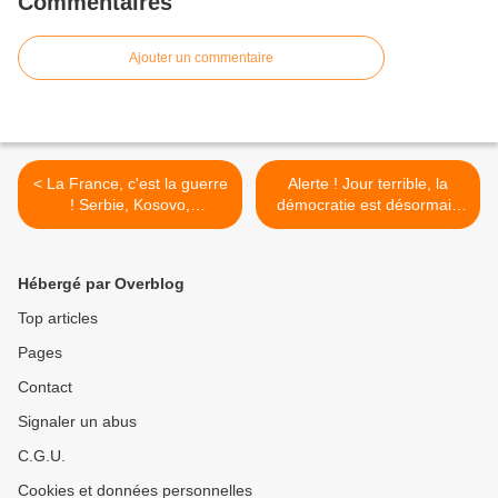
Commentaires
Ajouter un commentaire
< La France, c'est la guerre
Alerte ! Jour terrible, la
! Serbie, Kosovo,
démocratie est désormais
Afghanistan, Djibouti, Côte
enterrée. Budgets plus
d'Ivoire, Libye, Syrie, Mali..
libres >
Hébergé par Overblog
Top articles
Pages
Contact
Signaler un abus
C.G.U.
Cookies et données personnelles