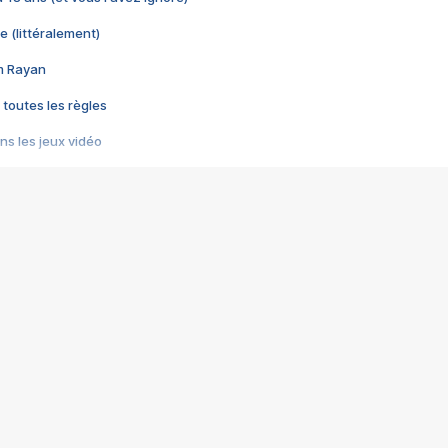
e (littéralement)
im Rayan
 toutes les règles
s les jeux vidéo
us choquant de Rockstar ? - Le scandale BULLY
e plus moche de Steam
du RÊVE tourne au CAUCHEMAR
pendant 8 heures
it… à tort
umiliés par un jeu vidéo
ire - Final Fantasy 8
ti un empire - Age of Empires