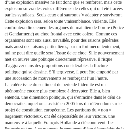
d’une explosion massive ne fait donc que se renforcer, mais cette
explosion suivra des voies différentes de celles qui ont été tracées
par les syndicats. Seuls ceux qui sauront s’y adapter y survivront.
Cette explosion sera, selon toute vraisemblance, violente. Elle
confrontera directement les organes du maintien de l’ordre (Police
et Gendarmerie) au choc frontal avec cette colère. Comme ces
organismes sont eux aussi travaillés, pour des raisons générales
mais aussi des raisons particulières, par un fort mécontentement,
nul ne peut dire quelle sera l’issue de ce choc. Si le gouvernement
met en œuvre une politique directement répressive, il risque
d’aggraver dans des proportions considérables la fracture
politique qui se dessine. S’il tergiverse, il peut être emporté par
une succession de mouvements se renforçant l’un l’autre.
La colère issue du sentiment de perte de l’identité est un
phénomène encore plus complexe à décrypter. Elle a, bien
entendu, une dimension politique, qui s’enracine dans le déni de
démocratie auquel on a assisté en 2005 lors du référendum sur le
projet de constitution européenne. Les partisans du « non »,
largement victorieux, ont été dépossédés de leur victoire, une
manœuvre à laquelle François Hollande a été connivent. Les
Français ont eu, à ce moment, le sentiment d’être dépossédés de la