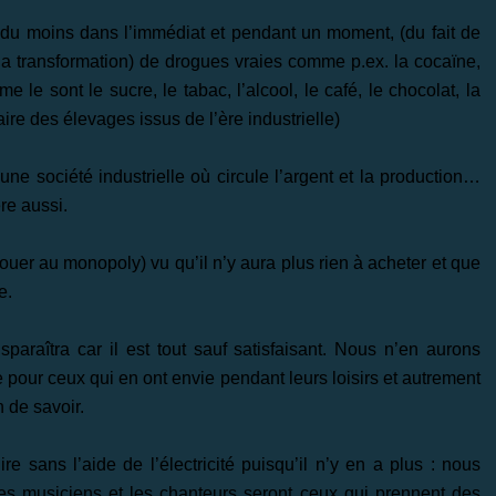
 du moins dans l’immédiat et pendant un moment, (du fait de
e la transformation) de drogues vraies comme p.ex. la cocaïne,
 sont le sucre, le tabac, l’alcool, le café, le chocolat, la
e des élevages issus de l’ère industrielle)
ne société industrielle où circule l’argent et la production…
re aussi.
 jouer au monopoly) vu qu’il n’y aura plus rien à acheter et que
e.
paraîtra car il est tout sauf satisfaisant. Nous n’en aurons
 pour ceux qui en ont envie pendant leurs loisirs et autrement
n de savoir.
e sans l’aide de l’électricité puisqu’il n’y en a plus : nous
 Les musiciens et les chanteurs seront ceux qui prennent des