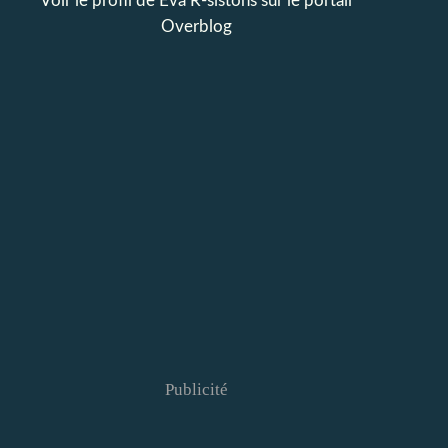
Voir le profil de
Eva R-sistons
sur le portail
Overblog
Publicité