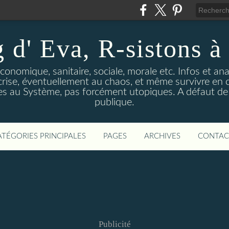
 d' Eva, R-sistons à 
économique, sanitaire, sociale, morale etc. Infos et ana
 crise, éventuellement au chaos, et même survivre en c
ves au Système, pas forcément utopiques. A défaut de l
publique.
ATÉGORIES PRINCIPALES
PAGES
ARCHIVES
CONTAC
Publicité