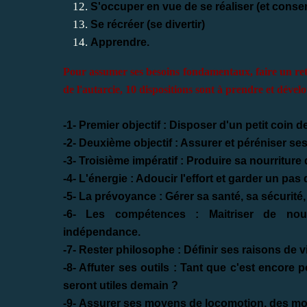
S'occuper en vue de se réaliser (et conser
Se récréer (se divertir)
Apprendre.
Pour assumer ses besoins fondamentaux, faire un ret
de l'autarcie, 10 dispositions sont à prendre et dével
-1- Premier objectif : Disposer d'
un petit coin de
-2- Deuxième objectif : Assurer et péréniser se
-3- Troisième impératif :
Produire sa nourriture
-4-
L'énergie
: Adoucir l'effort et garder un pas 
-5-
La prévoyance
: Gérer sa santé, sa sécurité
-6-
Les compétences
:
Maitriser de no
indépendance.
-7-
Rester philosophe
: Définir ses raisons de 
-8- Affuter ses outils : Tant que c'est encore p
seront utiles demain ?
-9-
Assurer ses moyens de locomotion, des mo