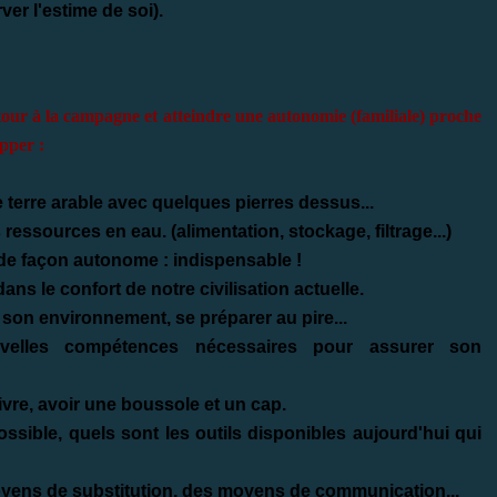
ver l'estime de soi).
our à la campagne et atteindre une autonomie (familiale) proche
opper :
 terre
arable avec quelques pierres dessus...
s
ressources en eau
. (alimentation, stockage, filtrage...)
 de façon autonome
: indispensable !
dans le confort de notre civilisation actuelle.
, son environnement, se préparer au pire...
uvelles compétences nécessaires pour assurer son
vivre, avoir une boussole et un cap.
ossible,
quels sont les outils disponibles aujourd'hui qui
yens de substitution
, des moyens de communication...