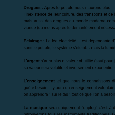
Drogues
: Après le pétrole nous n’aurons plus –
l’inexistence de leur culture, des transports et d
mais aussi des drogues du monde moderne comme le
viande (du moins après le démantèlement nécessair
Eclairage :
La fée électricité… est dépendante d’u
sans le pétrole, le système s’éteint… mais la lumiè
L’argent
n’aura plus ni valeur ni utilité (sauf pour
sa valeur sera volatile et inversement exponentiell
L’enseignement
tel que nous le connaissons dis
guère besoin. Il y aura un enseignement volontaire
on apprendra " sur le tas " tout ce que l’on a besoi
La musique
sera uniquement "unplug" c’est à dir
retrouverons tous les instruments traditionnels.