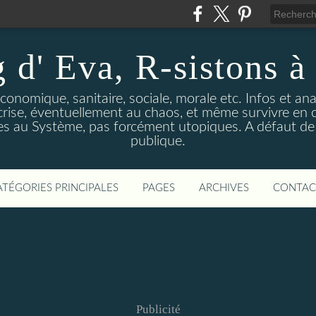
 d' Eva, R-sistons à 
économique, sanitaire, sociale, morale etc. Infos et ana
 crise, éventuellement au chaos, et même survivre en c
ves au Système, pas forcément utopiques. A défaut de l
publique.
ATÉGORIES PRINCIPALES
PAGES
ARCHIVES
CONTAC
Publicité