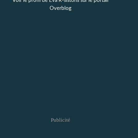
Voir le profil de
Eva R-sistons
sur le portail
Overblog
Publicité