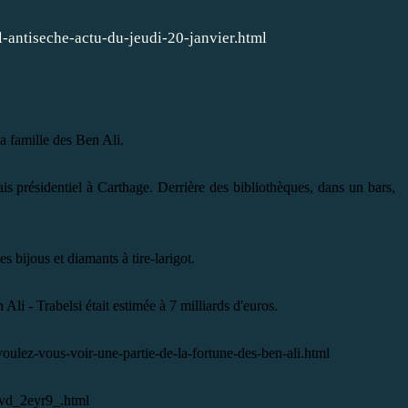
l-antiseche-actu-du-jeudi-20-janvier.html
 la famille des Ben Ali.
ais présidentiel à Carthage. Derrière des bibliothèques, dans un bars,
es bijous et diamants à tire-larigot.
Ali - Trabelsi était estimée à 7 milliards d'euros.
oulez-vous-voir-une-partie-de-la-fortune-des-ben-ali.html
mvd_2eyr9_.html