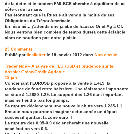
de la dette et le tandem FMI-BCE cherche à équilibrer de ce
côté-ci de la mare.
Pas étonnant que la Russie ait vendu la moitié de ses
Obligations du Trésor Américain.
En résumé… j’attends une jambe de hausse Or et Ag à CT.
Nous verrons bien combien de temps durera cette éclaircie,
alors ne boudons pas notre plaisir.
23 Comments
Publié par
liesiletter
le 19 janvier 2012 dans
Non classé
Trader Noé – Analyse de l’EURUSD et prudence sur le
dossier Grèce/Crédit Agricole
19
jan
Concernant l’EURUSD proposé à la vente à 1.415, la
tendance de fond reste baissière. Une résistance importante
se situe à 1.2880-1.29. Le support des 1.26 était important
mais ne tiendra pas longtemps.
Sa rupture déclenchera une nouvelle chute vers 1.235-1.1.
Ensuite nous pourrons imaginer cette année un départ
successif quittant la zone euro !
La rupture des 0.95-0.9 déclencherait une nouvelle
accélération vers 0.6.