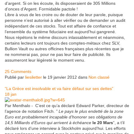
d’argent. Si on les écoute, ils disposeraient de 305 Millions
d’onces d’Argent. Formidable pactole !
Libre à vous de les croire ou de douter de leur parole, puisque
personne n’est autorisé à aller vérifier ou de demander un audit
indépendant de ces stocks. Tout est affaire de confiance et
l’ensemble du système fiduciaire est aujourd’hui gangrené.
Nous répétons le même discours inlassablement et néanmoins,
certains lecteurs ont toujours des comptes-métaux chez SLV,
Bullion Vault ou autres officines françaises plus récentes que je
ne nommerai pas, pour ne pas leur faire de publicité. Ils
assumeront leur légèreté le moment venu.
25 Comments
Publié par
liesiletter
le 19 janvier 2012 dans
Non classé
“La Grèce est insolvable et va faire défaut sur ses dettes”
18
jan
Par Menthalo - C’est ce qu’a déclaré Edward Parker, directeur de
l’agence de notation Fitch.
” Le pays le plus endetté de la zone
Euro est probablement incapable d’honorer ses obligations de
14,5 Milliards d’Euros qui arrivent à échéance
le 20 Mars
“, a t’il
déclaré lors d’une interview à Stockholm aujourd’hui. Les efforts