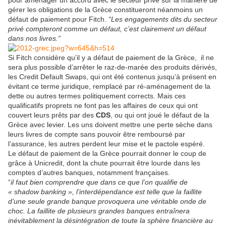
pour aménager un accord avec le secteur privé sur la manière de
gérer les obligations de la Grèce constitueront néanmoins un
défaut de paiement pour Fitch.
“Les engagements dits du secteur
privé compteront comme un défaut, c’est clairement un défaut
dans nos livres.”
Si Fitch considère qu’il y a défaut de paiement de la Grèce, il ne
sera plus possible d’arrêter le raz-de-marée des produits dérivés,
les Credit Default Swaps, qui ont été contenus jusqu’à présent en
évitant ce terme juridique, remplacé par ré-aménagement de la
dette ou autres termes politiquement corrects. Mais ces
qualificatifs proprets ne font pas les affaires de ceux qui ont
couvert leurs prêts par des
CDS
, ou qui ont joué le défaut de la
Grèce avec levier. Les uns doivent mettre une perte sèche dans
leurs livres de compte sans pouvoir être remboursé par
l’assurance, les autres perdent leur mise et le pactole espéré.
Le défaut de paiement de la Grèce pourrait donner le coup de
grâce à Unicredit, dont la chute pourrait être lourde dans les
comptes d’autres banques, notamment françaises.
“
il faut bien comprendre que dans ce que l’on qualifie de
« shadow banking », l’interdépendance est telle que la faillite
d’une seule grande banque provoquera une véritable onde de
choc. La faillite de plusieurs grandes banques entraînera
inévitablement la désintégration de toute la sphère financière au