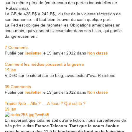
sur la même période (contrecoup des pertes industrielles de
Fukushima).
La GB de 428 B$ à 242 B$, du fait de la violente récession de
son économie… il faut bien trouver du cash quelque part.
La Fed est obligée de racheter les Obligations américaines en
sous-main, qui viennent s’accumuler dans son bilan, qui gonfle
dangereusement.
7 Comments
Publié par
liesiletter
le 19 janvier 2012 dans
Non classé
Comment les médias poussent à la guerre
19
jan
VIDEO sur le site et sur ce blog, avec texte d''eva R-sistons
39 Comments
Publié par
liesiletter
le 19 janvier 2012 dans
Non classé
Trader Noé – Allo ? ….A l’eau ? Qui est là ?
19
jan
En espérant que cela ne soit qu’une fiction, nous surveillerons de
très près le titre
France Telecom
.
Tant que le cours évolue
sous le niveau des 11.5 la tendance de fond reste baissière