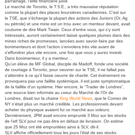
parrainage, l’élite financière juive.
Le marché de Toronto, le T.S.E., a très mauvaise réputation
comme la plupart des places boursières canadiennes. C’est sur
le TSE, que s’échange la plupart des actions des Juniors (Or, Ag
ou pétrole) et une mine est un trou avec un menteur devant, avait
coutume de dire Mark Twain. Ceux d’entre vous, qui s’y sont
intéressés, auront certainement laissé quelques plumes dans des
mines riches de promesses, lancées avec savoir-faire par des
bonimenteurs et dont l’action s’envolera très vite avant de
s’effondrer plus vite encore, une fois que vous y aurez investi.
Dans bonimenteur, il y a menteur…
Qu’un élève de MF Global, disciple de Madoff, fonde une société
de courtage à Toronto, pour oeuvrer sur le TSE, il ne fallait pas
s’attendre à ce qu’il fasse oeuvre de charité. Cet événement ne
provoquera pas une faillite systémique, il est juste symptomatique
de la faillite d’un système. Hier encore, le “Trader de Londres”,
une source bien informée au coeur du Marché de l’Or de
Londres, disait sur la chaine
King World News
, que le Comex de
NY n’était plus un marché crédible. Les professionnels devant
acheter du physique avaient fui ce marché aux voleurs.
Dernièrement, JPM avait encore emprunté 3 Moz sur les stocks
de l’etf SLV pour ne pas être en défaut de livraison. On estime
que 25 Moz ont été empruntées ainsi à SLV, dit-il.
SLV affiche officiellement tous les jours l’état de ses stocks