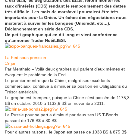
C’est clair, les dégradations des Etats, feront monter les
taux d’intérêts (CDS) rendant le remboursement des dettes
très difficile. Les mois de mars/avril pourraient être très
importants pour la Grèce. Un échec des négociations nous
inciterait à surveiller les banques (Unicredit, etc…).
Déclenchement en série des CDS.
Un petit graphique qui en dit long et vient conforter ce
qu’annonce Trader Noé/LIESI.
La Fed sous pression
19
jan
Par Menthalo – Voilà deux graphes qui parlent d’eux mêmes et
évoquent le problème de la Fed.
Le premier montre que la Chine, malgré ses excédents
commerciaux, continue à diminuer sa position en Obligations du
Trésor américain.
Le graphe est trompeur, puisque la Chine n’est passée de 1175,3
B$ en octobre 2010 à 1132,6 B$ en novembre 2011.
La Russie pour sa part a diminué par deux ses US T-Bonds
passant de 176 B$ à 80 B$.
Pour d’autres raisons, le Japon est passé de 1038 B$ à 875 B$