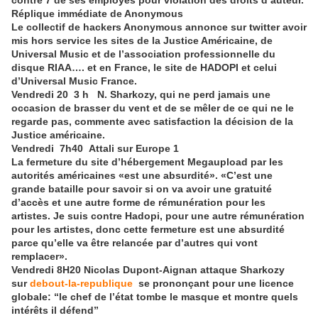
contre 7 de ses employés pour violation des droits d’auteur.
Réplique immédiate de Anonymous
Le collectif de hackers Anonymous annonce sur twitter avoir
mis hors service les sites de la Justice Américaine, de
Universal Music et de l’association professionnelle du
disque RIAA…. et en France, le site de HADOPI et celui
d’Universal Music France.
Vendredi 20 3 h N. Sharkozy, qui ne perd jamais une
occasion de brasser du vent et de se mêler de ce qui ne le
regarde pas, commente avec satisfaction la décision de la
Justice américaine.
Vendredi 7h40 Attali sur Europe 1
La fermeture du site d’hébergement Megaupload par les
autorités américaines «est une absurdité». «C’est une
grande bataille pour savoir si on va avoir une gratuité
d’accès et une autre forme de rémunération pour les
artistes. Je suis contre Hadopi, pour une autre rémunération
pour les artistes, donc cette fermeture est une absurdité
parce qu’elle va être relancée par d’autres qui vont
remplacer».
Vendredi 8H20 Nicolas Dupont-Aignan attaque Sharkozy
sur
debout-la-republique
se prononçant pour une licence
globale: “le chef de l’état tombe le masque et montre quels
intérêts il défend”