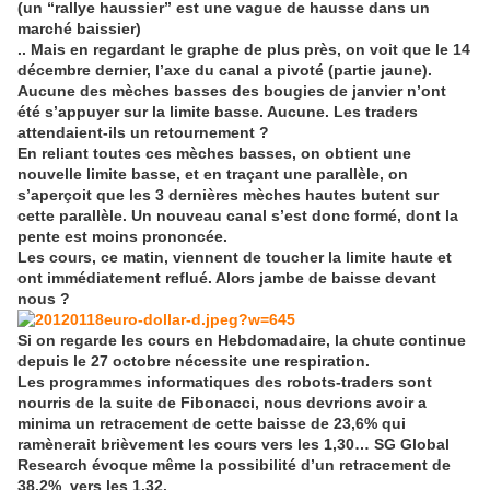
(un “rallye haussier” est une vague de hausse dans un
marché baissier)
.. Mais en regardant le graphe de plus près, on voit que le 14
décembre dernier, l’axe du canal a pivoté (partie jaune).
Aucune des mèches basses des bougies de janvier n’ont
été s’appuyer sur la limite basse. Aucune. Les traders
attendaient-ils un retournement ?
En reliant toutes ces mèches basses, on obtient une
nouvelle limite basse, et en traçant une parallèle, on
s’aperçoit que les 3 dernières mèches hautes butent sur
cette parallèle. Un nouveau canal s’est donc formé, dont la
pente est moins prononcée.
Les cours, ce matin, viennent de toucher la limite haute et
ont immédiatement reflué. Alors jambe de baisse devant
nous ?
Si on regarde les cours en Hebdomadaire, la chute continue
depuis le 27 octobre nécessite une respiration.
Les programmes informatiques des robots-traders sont
nourris de la suite de Fibonacci, nous devrions avoir a
minima un retracement de cette baisse de 23,6% qui
ramènerait brièvement les cours vers les 1,30… SG Global
Research évoque même la possibilité d’un retracement de
38,2% vers les 1,32.