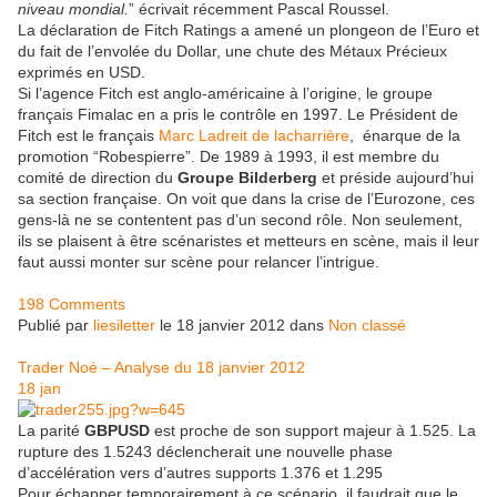
niveau mondial.
” écrivait récemment Pascal Roussel.
La déclaration de Fitch Ratings a amené un plongeon de l’Euro et
du fait de l’envolée du Dollar, une chute des Métaux Précieux
exprimés en USD.
Si l’agence Fitch est anglo-américaine à l’origine, le groupe
français Fimalac en a pris le contrôle en 1997. Le Président de
Fitch est le français
Marc Ladreit de lacharrière
, énarque de la
promotion “Robespierre”. De 1989 à 1993, il est membre du
comité de direction du
Groupe Bilderberg
et préside aujourd’hui
sa section française. On voit que dans la crise de l’Eurozone, ces
gens-là ne se contentent pas d’un second rôle. Non seulement,
ils se plaisent à être scénaristes et metteurs en scène, mais il leur
faut aussi monter sur scène pour relancer l’intrigue.
198 Comments
Publié par
liesiletter
le 18 janvier 2012 dans
Non classé
Trader Noé – Analyse du 18 janvier 2012
18
jan
La parité
GBPUSD
est proche de son support majeur à 1.525. La
rupture des 1.5243 déclencherait une nouvelle phase
d’accélération vers d’autres supports 1.376 et 1.295
Pour échapper temporairement à ce scénario, il faudrait que le