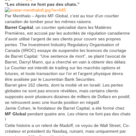
“Les chiens ne font pas des chats.”
Par Menthalo – Après MF Global, c’est au tour d’un courtier
canadien de tomber pour les mêmes raisons.
Barret Capital
, un courtier spécialisé dans les Matières
Premières, est accusé par les autorités de régulation canadienne
d’avoir utilisé l’argent de ses clients pour couvrir ses propres
pertes. The Investment Industry Regulatory Organisation of
Canada (IIROC) essaye de suspendre les licences de courtage
de Barret Capital. “Une sentence de mort”, se plaint l’avocat de
Barret, Darryl Mann, qui a cherché en vain à obtenir des délais.
Le Courtier est interdit de trading sur les marchés options et
futures, et toute transaction sur l’or et l’argent physique devra
être avalisée par le Laurentian Bank Securities.
Barret gère 162 clients, dont la moitié vit en Israël. Les pertes
globales ne sont pas encore révélées, mais certains clients
supposés avoir plusieurs dizaines de milliers de Dollars en positif,
se retrouvent avec une lourde position en négatif.
Jamie Cohen, le fondateur de Barret Capital, a été formé chez
MF Global
pendant quatre ans. Les chiens ne font pas des chats
!
Cette histoire a un relent de Madoff, ce voyou de Wall Street, Co-
créateur et président du Nasdaq, ruinant, mais uniquement par