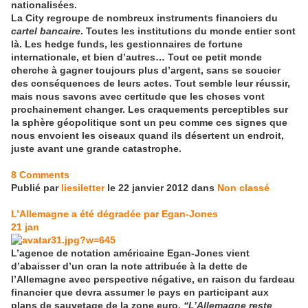
nationalisées.
La City regroupe de nombreux instruments financiers du
cartel bancaire
. Toutes les institutions du monde entier sont
là. Les hedge funds, les gestionnaires de fortune
internationale, et bien d’autres… Tout ce petit monde
cherche à gagner toujours plus d’argent, sans se soucier
des conséquences de leurs actes. Tout semble leur réussir,
mais nous savons avec certitude que les choses vont
prochainement changer. Les craquements perceptibles sur
la sphère géopolitique sont un peu comme ces signes que
nous envoient les oiseaux quand ils désertent un endroit,
juste avant une grande catastrophe.
8 Comments
Publié par
liesiletter
le 22 janvier 2012 dans
Non classé
L’Allemagne a été dégradée par Egan-Jones
21
jan
L’agence de notation américaine Egan-Jones vient
d’abaisser d’un cran la note attribuée à la dette de
l’Allemagne avec perspective négative, en raison du fardeau
financier que devra assumer le pays en participant aux
plans de sauvetage de la zone euro.
“L’Allemagne reste