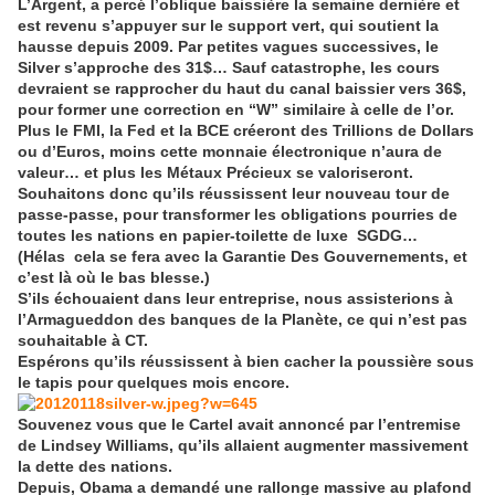
L’Argent, a percé l’oblique baissière la semaine dernière et
est revenu s’appuyer sur le support vert, qui soutient la
hausse depuis 2009. Par petites vagues successives, le
Silver s’approche des 31$… Sauf catastrophe, les cours
devraient se rapprocher du haut du canal baissier vers 36$,
pour former une correction en “W” similaire à celle de l’or.
Plus le FMI, la Fed et la BCE créeront des Trillions de Dollars
ou d’Euros, moins cette monnaie électronique n’aura de
valeur… et plus les Métaux Précieux se valoriseront.
Souhaitons donc qu’ils réussissent leur nouveau tour de
passe-passe, pour transformer les obligations pourries de
toutes les nations en papier-toilette de luxe SGDG…
(Hélas cela se fera avec la Garantie Des Gouvernements, et
c’est là où le bas blesse.)
S’ils échouaient dans leur entreprise, nous assisterions à
l’Armagueddon des banques de la Planète, ce qui n’est pas
souhaitable à CT.
Espérons qu’ils réussissent à bien cacher la poussière sous
le tapis pour quelques mois encore.
Souvenez vous que le Cartel avait annoncé par l’entremise
de Lindsey Williams, qu’ils allaient augmenter massivement
la dette des nations.
Depuis, Obama a demandé une rallonge massive au plafond