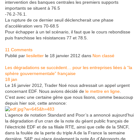
intervention des banques centrales les premiers supports
importants se situent à 76.5
-76.2-76.1.
La rupture de ce dernier seuil déclencherait une phase
d’accélération vers 70-68.5
Pour échapper à un tel scénario, il faut que le cours rebondisse
puis franchisse les résistances 77 et 78.5.
11 Comments
Publié par
liesiletter
le 18 janvier 2012 dans
Non classé
Les dégradations se succèdent… pour les entreprises liées à “la
sphère gouvernementale” française
18
jan
Le 16 janvier 2012, Trader Noé nous adressait un appel urgent
concernant EDF. Nous avions décidé de
le mettre en ligne
.
C’est avec une certaine gêne que nous lisons, comme beaucoup
depuis hier soir, cette annonce:
L’agence de notation Standard and Poor’s a annoncé aujourd’hui
la dégradation d’un cran de la note du géant public français de
l’électricité EDF et de sa filiale RTE, ainsi que celle de la SNCF,
dans la foulée de la perte du triple A de la France la semaine
dernière. S&P, qui place également la note A+ d’Aéroports de