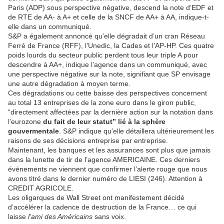
Paris (ADP) sous perspective négative, descend la note d’EDF et
de RTE de AA- à A+ et celle de la SNCF de AA+ à AA, indique-t-
elle dans un communiqué.
S&P a également annoncé qu’elle dégradait d’un cran Réseau
Ferré de France (RFF), l’Unedic, la Cades et l’AP-HP. Ces quatre
poids lourds du secteur public perdent tous leur triple A pour
descendre à AA+, indique l’agence dans un communiqué, avec
une perspective négative sur la note, signifiant que SP envisage
une autre dégradation à moyen terme.
Ces dégradations ou cette baisse des perspectives concernent
au total 13 entreprises de la zone euro dans le giron public,
“directement affectées par la dernière action sur la notation dans
l’eurozone
du fait de leur statut” lié à la sphère
gouvermentale
. S&P indique qu’elle détaillera ultérieurement les
raisons de ses décisions entreprise par entreprise.
Maintenant, les banques et les assurances sont plus que jamais
dans la lunette de tir de l’agence AMERICAINE. Ces derniers
événements ne viennent que confirmer l’alerte rouge que nous
avons titré dans le dernier numéro de LIESI (246). Attention à
CREDIT AGRICOLE.
Les oligarques de Wall Street ont manifestement décidé
d’accélérer la cadence de destruction de la France… ce qui
laisse
l’ami des Américains
sans voix.