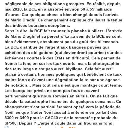
négligeable de ces obligations grecques. En réalité, depuis
mai 2010, la BCE en a absorbé environ 50 à 55 milliards
d’euros. Car quelque chose a bien changé depuis l’arrivée
de Mario Draghi. Ce changement explique d’ailleurs la tenue
des indices boursiers européens.
Sans le dire, la BCE fait tourner la planche à billets. L’arrivée
de Mario Draghi et sa perestroïka au sein de la BCE ne sont,
bien évidemment, absolument pas du goût des Allemands.
La BCE distribue de l’argent aux banques privées qui
achètent des obligations (qui deviendront pourries) sur des
échéances courtes à des Etats en difficulté. Cela permet de
freiner la tension sur les taux courts, mais la photographie
des taux longs n’est pas aussi idyllique. Cela fait aussi
plaisir à certains hommes politiques qui bénéficient de taux
moins forts qu’avant une dégradation faite par une agence
de notation… Mais tout cela n’est que montage court terme.
Les banquiers privés ne sont pas fous et savent
pertinemment que nous sommes en sursis. On ne fait que
décaler la catastrophe financière de quelques semaines. Ce
changement s’est particulièrement opéré vers la période de
Noël, ce que Trader Noé laissait à entendre en parlant des
3300 et 3400 pour le CAC40 et de la remontée probable du
SP500. Depuis ? L’argent coule dans un trou sans fond.