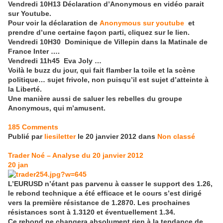
Vendredi 10H13 Déclaration d’Anonymous en vidéo parait
sur Youtube.
Pour voir la déclaration de
Anonymous sur youtube
et
prendre d’une certaine façon parti, cliquez sur le lien.
Vendredi 10H30 Dominique de Villepin dans la Matinale de
France Inter ….
Vendredi 11h45 Eva Joly …
Voilà le buzz du jour, qui fait flamber la toile et la scène
politique… sujet frivole, non puisqu’il est sujet d’atteinte à
la Liberté.
Une manière aussi de saluer les rebelles du groupe
Anonymous, qui m’amusent.
185 Comments
Publié par
liesiletter
le 20 janvier 2012 dans
Non classé
Trader Noé – Analyse du 20 janvier 2012
20
jan
L’EURUSD n’étant pas parvenu à casser le support des 1.26,
le rebond technique a été efficace et le cours s’est dirigé
vers la première résistance de 1.2870. Les prochaines
résistances sont à 1.3120 et éventuellement 1.34.
Ce rebond ne changera absolument rien à la tendance de