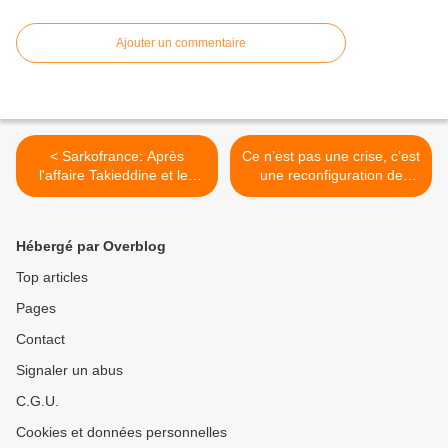
Ajouter un commentaire
< Sarkofrance: Après
Ce n’est pas une crise, c’est
l'affaire Takieddine et les
une reconfiguration de
millions des ventes
l’économie mondiale >
d'armes, nouveau
scandale..
Hébergé par Overblog
Top articles
Pages
Contact
Signaler un abus
C.G.U.
Cookies et données personnelles