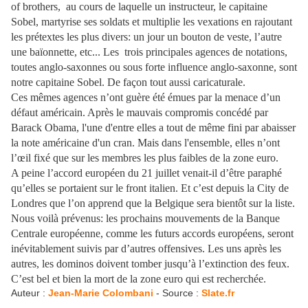
of brothers, au cours de laquelle un instructeur, le capitaine
Sobel, martyrise ses soldats et multiplie les vexations en rajoutant
les prétextes les plus divers: un jour un bouton de veste, l’autre
une baïonnette, etc... Les trois principales agences de notations,
toutes anglo-saxonnes ou sous forte influence anglo-saxonne, sont
notre capitaine Sobel. De façon tout aussi caricaturale.
Ces mêmes agences n’ont guère été émues par la menace d’un
défaut américain. Après le mauvais compromis concédé par
Barack Obama, l'une d'entre elles a tout de même fini par abaisser
la note américaine d'un cran. Mais dans l'ensemble, elles n’ont
l’œil fixé que sur les membres les plus faibles de la zone euro.
A peine l’accord européen du 21 juillet venait-il d’être paraphé
qu’elles se portaient sur le front italien. Et c’est depuis la City de
Londres que l’on apprend que la Belgique sera bientôt sur la liste.
Nous voilà prévenus: les prochains mouvements de la Banque
Centrale européenne, comme les futurs accords européens, seront
inévitablement suivis par d’autres offensives. Les uns après les
autres, les dominos doivent tomber jusqu’à l’extinction des feux.
C’est bel et bien la mort de la zone euro qui est recherchée.
Auteur :
Jean-Marie Colombani
- Source :
Slate.fr