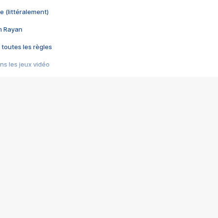
e (littéralement)
im Rayan
 toutes les règles
s les jeux vidéo
us choquant de Rockstar ? - Le scandale BULLY
e plus moche de Steam
du RÊVE tourne au CAUCHEMAR
pendant 8 heures
it… à tort
umiliés par un jeu vidéo
ire - Final Fantasy 8
ti un empire - Age of Empires