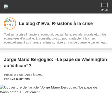
MENU
Le blog d' Eva, R-sistons à la crise
Tout sur la crise financière, économique, sanitaire, sociale, morale etc. Infos
et analyses d'actualité. Et conseils, tuyaux, pour s'adapter à la crise,
éventuellement au chaos, et même survivre en cas de guerre le cas échéant.
Et des pistes, des alternatives au Système, pas forcément utopiques. A
défaut de le changer ! Un blog d'utilité publique.
Jorge Mario Bergoglio: “Le pape de Washington
au Vatican”?
Publié le 17/03/2013 à 02:50
Par
Eva R-sistons