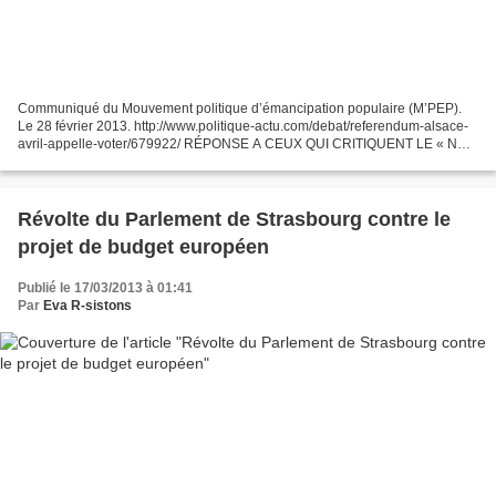
Communiqué du Mouvement politique d’émancipation populaire (M’PEP).
Le 28 février 2013. http://www.politique-actu.com/debat/referendum-alsace-
avril-appelle-voter/679922/ RÉPONSE A CEUX QUI CRITIQUENT LE « NON
» AU REFERENDUM DU 7 AVRIL EN ALSACE Par le...
Révolte du Parlement de Strasbourg contre le
projet de budget européen
Publié le 17/03/2013 à 01:41
Par
Eva R-sistons