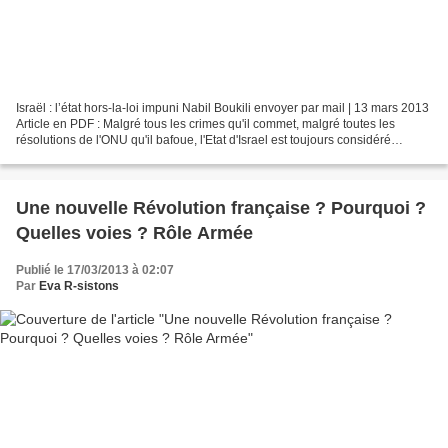
Israël : l’état hors-la-loi impuni Nabil Boukili envoyer par mail | 13 mars 2013
Article en PDF : Malgré tous les crimes qu'il commet, malgré toutes les
résolutions de l'ONU qu'il bafoue, l'Etat d'Israel est toujours considéré
comme un partenaire de choix...
Une nouvelle Révolution française ? Pourquoi ?
Quelles voies ? Rôle Armée
Publié le 17/03/2013 à 02:07
Par
Eva R-sistons