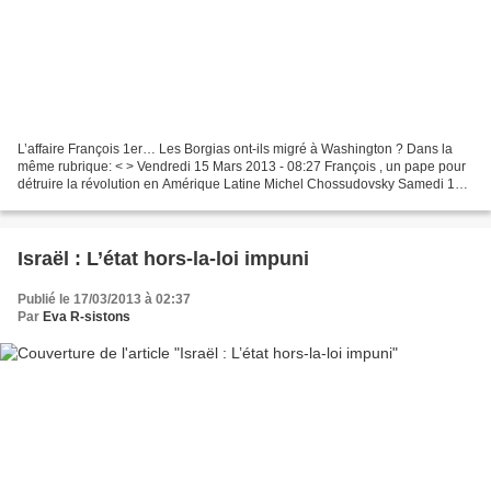
L’affaire François 1er… Les Borgias ont-ils migré à Washington ? Dans la
même rubrique: < > Vendredi 15 Mars 2013 - 08:27 François , un pape pour
détruire la révolution en Amérique Latine Michel Chossudovsky Samedi 16
Mars 2013 Cette excellente analyse...
Israël : L’état hors-la-loi impuni
Publié le 17/03/2013 à 02:37
Par
Eva R-sistons