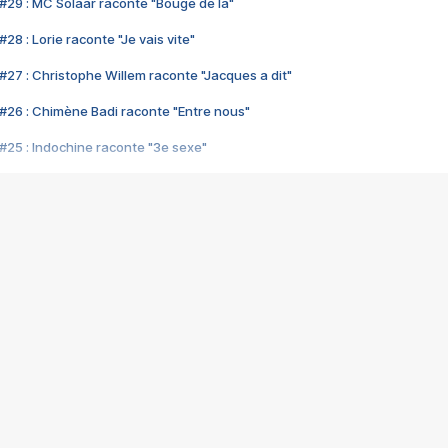
#29 : MC Solaar raconte "Bouge de là"
28 : Lorie raconte "Je vais vite"
#27 : Christophe Willem raconte "Jacques a dit"
#26 : Chimène Badi raconte "Entre nous"
#25 : Indochine raconte "3e sexe"
#24 : Zaho raconte "C'est chelou"
#23 : Patrick Bruel raconte "Au café des délices"
#22 : Kyo raconte "Le chemin"
#21 : Nolwenn Leroy raconte "Cassé"
#20 : Patrick Hernandez raconte "Born to be alive"
#19 : Lorie raconte "Près de moi"
#18 : Michael Jones raconte "A nos actes manqués" (avec Jean-Jacque
#17 : Khaled raconte "Aïcha"