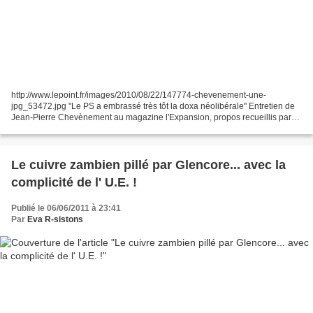
http://www.lepoint.fr/images/2010/08/22/147774-chevenement-une-
jpg_53472.jpg "Le PS a embrassé très tôt la doxa néolibérale" Entretien de
Jean-Pierre Chevènement au magazine l'Expansion, propos recueillis par
Bernard Poulet, 6 juin 2011 Pourquoi les socialistes...
Le cuivre zambien pillé par Glencore... avec la
complicité de l' U.E. !
Publié le 06/06/2011 à 23:41
Par
Eva R-sistons