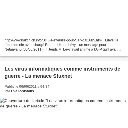
http://www.bakchich.info/BHL-s-effeuille-pour-Sarko,01685.html . Libye: la
rébellion nie avoir chargé Bernard-Henri Lévy d'un message pour
Netanyahu (05/06/2011) (..) Jeudi, M. Lévy avait affirmé à l'AFP qu'il avait
transmis un message verbal du CNT à...
Les virus informatiques comme instruments de
guerre - La menace Stuxnet
Publié le 06/06/2011 à 04:34
Par
Eva R-sistons