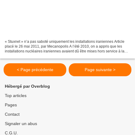
« Stuxnet » n’a pas saboté uniquement les installations iraniennes Article
placé le 26 mai 2011, par Mecanopolis A l’été 2010, on a appris que les
installations nucléaires iraniennes avaient dû être mises hors service à la
suite de graves problèmes. En...
< Page précédente
Page suivante >
Hébergé par Overblog
Top articles
Pages
Contact
Signaler un abus
C.G.U.