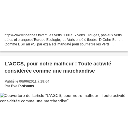
http://www.vincennes.fr/var/ Les Verts : Oui aux Verts... rouges, pas aux Verts
pâles et oranges d'Europe Ecologie, les Verts ont été floués ! D Cohn-Bendit
(comme DSK au PS, par ex) a été mandaté pour soumettre les Verts,
atténuer la portée de leurs...
L'AGCS, pour notre malheur ! Toute activité
considérée comme une marchandise
Publié le 06/06/2011 à 18:04
Par
Eva R-sistons