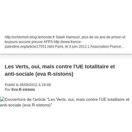
http://schlomoh.blog.lemonde.fr Salah Hamouri, plus de six ans de prison et
toujours aucune preuve AFPS http://www.france-
palestine.org/article17551.html Paris, le 3 juin 2011 L’Association France
Palestine Solidarité (AFPS) prend acte positivement de...
Les Verts, oui, mais contre l'UE totalitaire et
anti-sociale (eva R-sistons)
Publié le 06/06/2011 à 18:08
Par
Eva R-sistons