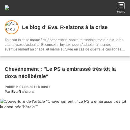
MENU
Le blog d' Eva, R-sistons à la crise
Tout sur la crise financière, économique, sanitaire, sociale, morale etc. Infos
et analyses d'actualité. Et conseils, tuyaux, pour s'adapter à la crise,
éventuellement au chaos, et même survivre en cas de guerre le cas échéant.
Et des pistes, des alternatives au Système, pas forcément utopiques. A
défaut de le changer ! Un blog d'utilité publique.
Chevènement : "Le PS a embrassé très tôt la
doxa néolibérale"
Publié le 07/06/2011 à 00:01
Par
Eva R-sistons