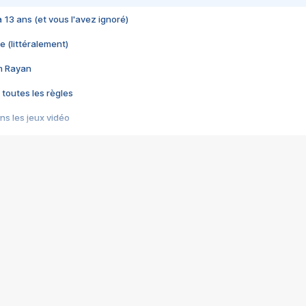
 a 13 ans (et vous l'avez ignoré)
e (littéralement)
im Rayan
 toutes les règles
s les jeux vidéo
us choquant de Rockstar ? - Le scandale BULLY
e plus moche de Steam
du RÊVE tourne au CAUCHEMAR
pendant 8 heures
it… à tort
umiliés par un jeu vidéo
ire - Final Fantasy 8