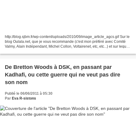
http://blog.sjbm.fr/wp-content/uploads/2010/09/image_article_agcs.gif Sur le
blog Oulala.net, que je vous recommande (c'est mon préféré avec Comité
Valmy, Alain Indépendant, Michel Collon, Voltairenet, etc, etc...) et sur lequel
j'ai publié quelques posts...
De Bretton Woods à DSK, en passant par
Kadhafi, ou cette guerre qui ne veut pas dire
son nom
Publié le 06/06/2011 à 05:30
Par
Eva R-sistons