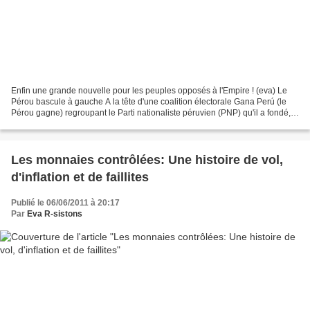
Enfin une grande nouvelle pour les peuples opposés à l'Empire ! (eva) Le
Pérou bascule à gauche A la tête d'une coalition électorale Gana Perú (le
Pérou gagne) regroupant le Parti nationaliste péruvien (PNP) qu'il a fondé,le
Parti communiste du Pérou,...
Les monnaies contrôlées: Une histoire de vol,
d'inflation et de faillites
Publié le 06/06/2011 à 20:17
Par
Eva R-sistons