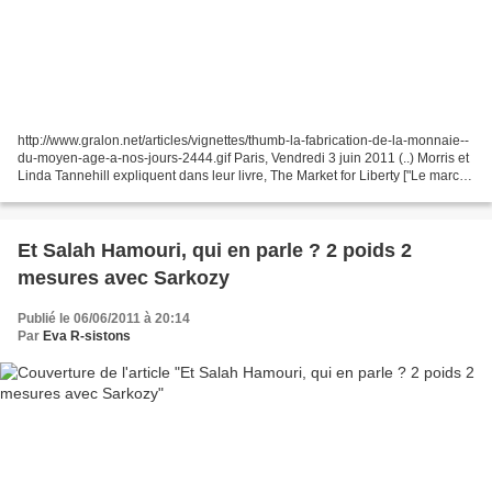
http://www.gralon.net/articles/vignettes/thumb-la-fabrication-de-la-monnaie--
du-moyen-age-a-nos-jours-2444.gif Paris, Vendredi 3 juin 2011 (..) Morris et
Linda Tannehill expliquent dans leur livre, The Market for Liberty ["Le marché
pour la liberté",...
Et Salah Hamouri, qui en parle ? 2 poids 2
mesures avec Sarkozy
Publié le 06/06/2011 à 20:14
Par
Eva R-sistons