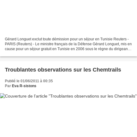
Gérard Longuet exclut toute démission pour un séjour en Tunisie Reuters -
PARIS (Reuters) - Le ministre français de la Défense Gérard Longuet, mis en
cause pour un séjour gratuit en Tunisie en 2006 sous le règne du dirigeant
déchu Zine ben Ali, a exclu...
Troublantes observations sur les Chemtrails
Publié le 01/06/2011 à 00:35
Par
Eva R-sistons