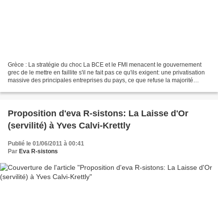
Grèce : La stratégie du choc La BCE et le FMI menacent le gouvernement
grec de le mettre en faillite s'il ne fait pas ce qu'ils exigent: une privatisation
massive des principales entreprises du pays, ce que refuse la majorité
socialiste. On évoque même...
Proposition d'eva R-sistons: La Laisse d'Or
(servilité) à Yves Calvi-Krettly
Publié le 01/06/2011 à 00:41
Par
Eva R-sistons