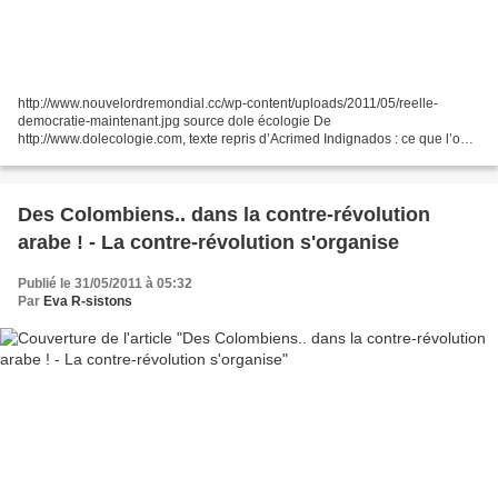
http://www.nouvelordremondial.cc/wp-content/uploads/2011/05/reelle-
democratie-maintenant.jpg source dole écologie De
http://www.dolecologie.com, texte repris d’Acrimed Indignados : ce que l’on
n’apprend qu’en surfant ailleurs … sur des revendications...
Des Colombiens.. dans la contre-révolution
arabe ! - La contre-révolution s'organise
Publié le 31/05/2011 à 05:32
Par
Eva R-sistons