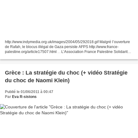
http://www.indymedia.org.uk/images/2004/05/292018.gif Malgré l’ouverture
de Rafah, le blocus illégal de Gaza persiste AFPS http://www.france-
palestine.org/article17507.html . . L’Association France Palestine Solidarité
accueille favorablement la décision...
Grèce : La stratégie du choc (+ vidéo Stratégie
du choc de Naomi Klein)
Publié le 01/06/2011 à 00:47
Par
Eva R-sistons