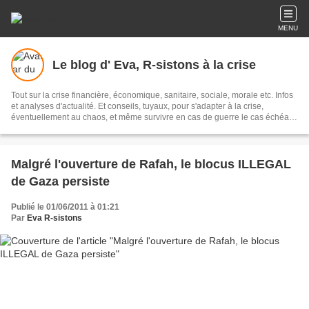
MENU
Le blog d' Eva, R-sistons à la crise
Tout sur la crise financière, économique, sanitaire, sociale, morale etc. Infos
et analyses d'actualité. Et conseils, tuyaux, pour s'adapter à la crise,
éventuellement au chaos, et même survivre en cas de guerre le cas échéant.
Et des pistes, des alternatives au Système, pas forcément utopiques. A
défaut de le changer ! Un blog d'utilité publique.
Malgré l'ouverture de Rafah, le blocus ILLEGAL
de Gaza persiste
Publié le 01/06/2011 à 01:21
Par
Eva R-sistons