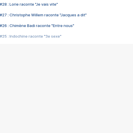
28 : Lorie raconte "Je vais vite"
#27 : Christophe Willem raconte "Jacques a dit"
#26 : Chimène Badi raconte "Entre nous"
#25 : Indochine raconte "3e sexe"
#24 : Zaho raconte "C'est chelou"
#23 : Patrick Bruel raconte "Au café des délices"
#22 : Kyo raconte "Le chemin"
#21 : Nolwenn Leroy raconte "Cassé"
#20 : Patrick Hernandez raconte "Born to be alive"
#19 : Lorie raconte "Près de moi"
#18 : Michael Jones raconte "A nos actes manqués" (avec Jean-Jacque
#17 : Khaled raconte "Aïcha"
#16 : Corneille raconte "Parce qu'on vient de loin"