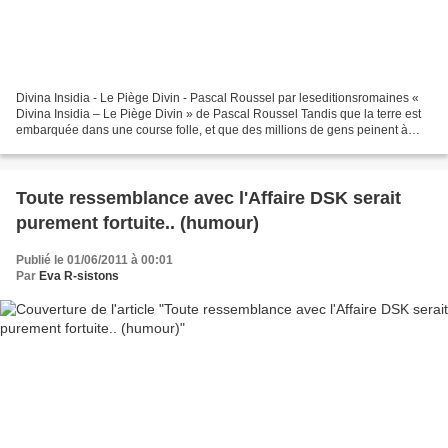
Divina Insidia - Le Piège Divin - Pascal Roussel par leseditionsromaines «
Divina Insidia – Le Piège Divin » de Pascal Roussel Tandis que la terre est
embarquée dans une course folle, et que des millions de gens peinent à
survivre, la haute finance poursuit...
Toute ressemblance avec l'Affaire DSK serait
purement fortuite.. (humour)
Publié le 01/06/2011 à 00:01
Par
Eva R-sistons