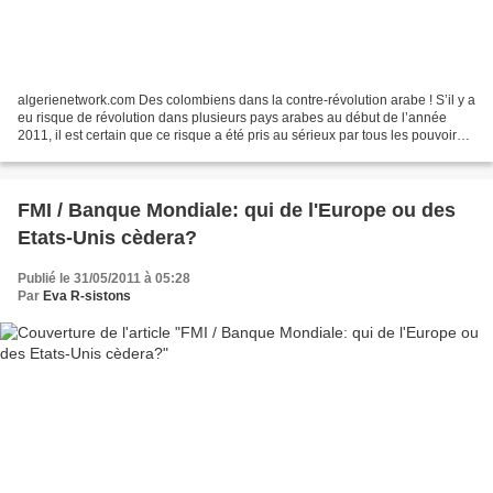
algerienetwork.com Des colombiens dans la contre-révolution arabe ! S’il y a
eu risque de révolution dans plusieurs pays arabes au début de l’année
2011, il est certain que ce risque a été pris au sérieux par tous les pouvoirs
en place dans la région...
FMI / Banque Mondiale: qui de l'Europe ou des
Etats-Unis cèdera?
Publié le 31/05/2011 à 05:28
Par
Eva R-sistons