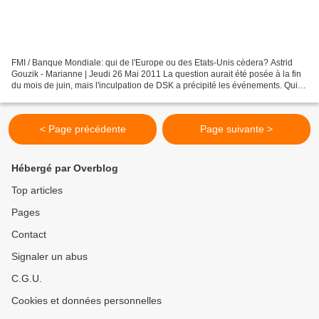
FMI / Banque Mondiale: qui de l'Europe ou des Etats-Unis cèdera? Astrid
Gouzik - Marianne | Jeudi 26 Mai 2011 La question aurait été posée à la fin
du mois de juin, mais l'inculpation de DSK a précipité les événements. Qui
lui succèdera à la tête du FMI?...
< Page précédente
Page suivante >
Hébergé par Overblog
Top articles
Pages
Contact
Signaler un abus
C.G.U.
Cookies et données personnelles