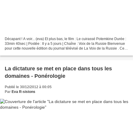
Décapant ! A voir... (eva) Et plus bas, le film : Le cuirassé Potemkine Durée :
33min 40sec | Postée : Il y a 5 jours | Chaîne : Voix de la Russie Bienvenue
pour cette nouvelle édition du journal télévisé de La Voix de la Russie . Ce
rendez-vous hebdomadaire...
La dictature se met en place dans tous les
domaines - Ponérologie
Publié le 30/12/2012 à 00:05
Par
Eva R-sistons