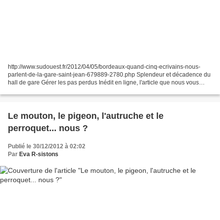
http://www.sudouest.fr/2012/04/05/bordeaux-quand-cinq-ecrivains-nous-
parlent-de-la-gare-saint-jean-679889-2780.php Splendeur et décadence du
hall de gare Gérer les pas perdus Inédit en ligne, l'article que nous vous
proposons aujourd'hui a été publié...
Le mouton, le pigeon, l'autruche et le
perroquet... nous ?
Publié le 30/12/2012 à 02:02
Par
Eva R-sistons