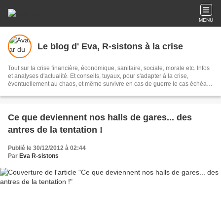
MENU
Le blog d' Eva, R-sistons à la crise
Tout sur la crise financière, économique, sanitaire, sociale, morale etc. Infos
et analyses d'actualité. Et conseils, tuyaux, pour s'adapter à la crise,
éventuellement au chaos, et même survivre en cas de guerre le cas échéant.
Et des pistes, des alternatives au Système, pas forcément utopiques. A
défaut de le changer ! Un blog d'utilité publique.
Ce que deviennent nos halls de gares... des
antres de la tentation !
Publié le 30/12/2012 à 02:44
Par
Eva R-sistons