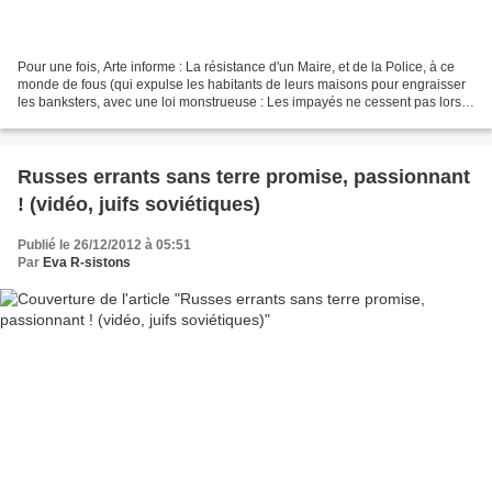
Pour une fois, Arte informe : La résistance d'un Maire, et de la Police, à ce
monde de fous (qui expulse les habitants de leurs maisons pour engraisser
les banksters, avec une loi monstrueuse : Les impayés ne cessent pas lors
des expulsions ! Jusqu'où...
Russes errants sans terre promise, passionnant
! (vidéo, juifs soviétiques)
Publié le 26/12/2012 à 05:51
Par
Eva R-sistons