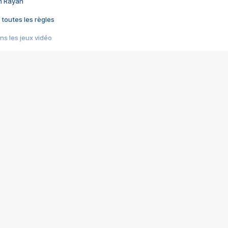
im Rayan
 toutes les règles
s les jeux vidéo
us choquant de Rockstar ? - Le scandale BULLY
e plus moche de Steam
du RÊVE tourne au CAUCHEMAR
pendant 8 heures
it… à tort
umiliés par un jeu vidéo
ire - Final Fantasy 8
ti un empire - Age of Empires
story DOFUS
tard, il crée l'un des pires jeux de tous les temps, MindsEye.