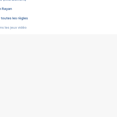
im Rayan
 toutes les règles
s les jeux vidéo
us choquant de Rockstar ? - Le scandale BULLY
e plus moche de Steam
du RÊVE tourne au CAUCHEMAR
pendant 8 heures
it… à tort
umiliés par un jeu vidéo
ire - Final Fantasy 8
ti un empire - Age of Empires
story DOFUS