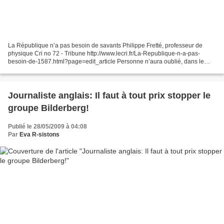
La République n’a pas besoin de savants Philippe Fretté, professeur de
physique Cri no 72 - Tribune http://www.lecri.fr/La-Republique-n-a-pas-
besoin-de-1587.html?page=edit_article Personne n’aura oublié, dans le
discours du président du 5 février 2009,...
Journaliste anglais: Il faut à tout prix stopper le
groupe Bilderberg!
Publié le 28/05/2009 à 04:08
Par
Eva R-sistons