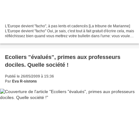
L'Europe devient "facho", à pas lents et cadencés [La tribune de Marianne]
L'Europe devient "facho" Oui, je sais, c'est tout à fait gratuit d'écrire cela, mais
réfléchissez bien quand vous mettrez votre bulletin dans l'urne: vous voulez
encore cautionner...
Ecoliers "évalués", primes aux professeurs
dociles. Quelle société !
Publié le 26/05/2009 à 15:36
Par
Eva R-sistons