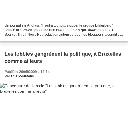
Un journaliste Anglais: ”Il faut à tout prix stopper le groupe Bilderberg “
source http://www.spreadthetruth.fr/wordpress27/?p=706#comment-81
Source: ThruthNews Reproduction autorisée pour les bloggeurs à condition
de citer clairement SpreadTheTruth.fr...
Les lobbies gangrènent la politique, à Bruxelles
comme ailleurs
Publié le 26/05/2009 à 15:54
Par
Eva R-sistons