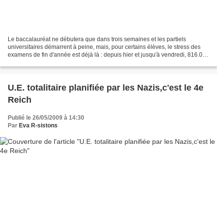
Le baccalauréat ne débutera que dans trois semaines et les partiels
universitaires démarrent à peine, mais, pour certains élèves, le stress des
examens de fin d'année est déjà là : depuis hier et jusqu'à vendredi, 816.000
écoliers de CE1 sont soumis à...
U.E. totalitaire planifiée par les Nazis,c'est le 4e
Reich
Publié le 26/05/2009 à 14:30
Par
Eva R-sistons