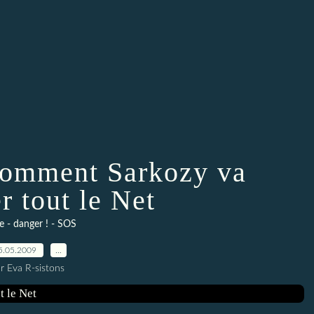
 comment Sarkozy va
r tout le Net
e - danger ! - SOS
5.05.2009
…
r Eva R-sistons