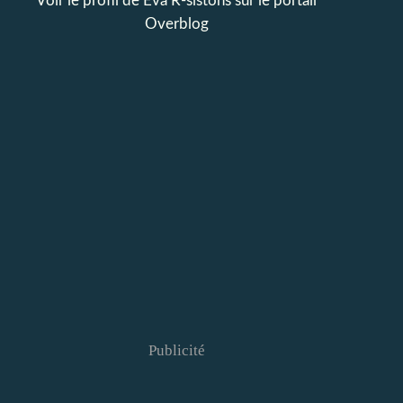
Voir le profil de
Eva R-sistons
sur le portail
Overblog
Publicité