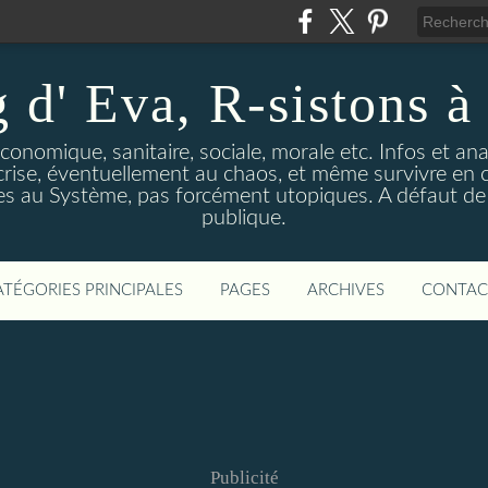
 d' Eva, R-sistons à 
économique, sanitaire, sociale, morale etc. Infos et ana
 crise, éventuellement au chaos, et même survivre en c
ves au Système, pas forcément utopiques. A défaut de l
publique.
ATÉGORIES PRINCIPALES
PAGES
ARCHIVES
CONTAC
Publicité