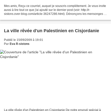
Mes amis, Reçu ce courriel, auquel je souscris complètement. Je vous invite
aussi à lire tout ce que j'ai ajouté sur le dernier post (voir: http://r-
sistons.over-blog.com/article-36247286.html). Dénonçons les mensonges !
C'est un préalable. Ensuite, ensemble,...
La ville rêvée d'un Palestinien en Cisjordanie
Publié le 15/09/2009 à 19:01
Par
Eva R-sistons
La ville rêvée d'un Palestinien en Cisjordanie De notre envoyé spécial à