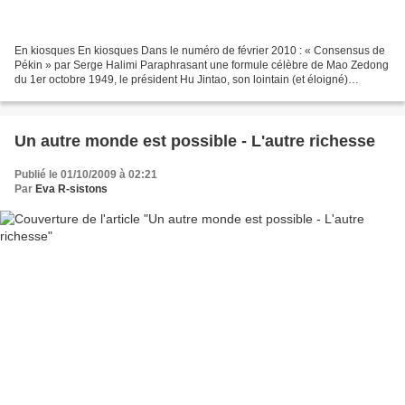
En kiosques En kiosques Dans le numéro de février 2010 : « Consensus de
Pékin » par Serge Halimi Paraphrasant une formule célèbre de Mao Zedong
du 1er octobre 1949, le président Hu Jintao, son lointain (et éloigné)
successeur, a estimé soixante ans plus...
Un autre monde est possible - L'autre richesse
Publié le 01/10/2009 à 02:21
Par
Eva R-sistons