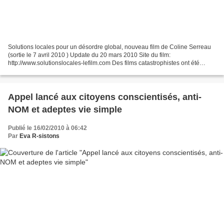
Solutions locales pour un désordre global, nouveau film de Coline Serreau
(sortie le 7 avril 2010 ) Update du 20 mars 2010 Site du film:
http://www.solutionslocales-lefilm.com Des films catastrophistes ont été
tournés, des messages alarmistes lancés,...
Appel lancé aux citoyens conscientisés, anti-
NOM et adeptes vie simple
Publié le 16/02/2010 à 06:42
Par
Eva R-sistons