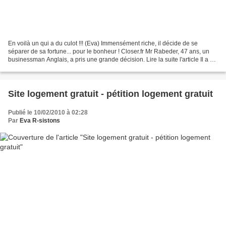
En voilà un qui a du culot !!! (Eva) Immensément riche, il décide de se
séparer de sa fortune... pour le bonheur ! Closer.fr Mr Rabeder, 47 ans, un
businessman Anglais, a pris une grande décision. Lire la suite l'article Il a en
effet décidé de se séparer...
Site logement gratuit - pétition logement gratuit
Publié le 10/02/2010 à 02:28
Par
Eva R-sistons