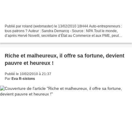
Publié par roland (webmaster) le 13/02/2010 18H44 Auto-entrepreneurs :
tous patrons ? Auteur : Sandra Demarcq - Source : NPA Tout le monde,
d’après Hervé Novelli, secrétaire d’État au Commerce et aux PME, peut
devenir auto-entrepreneur : « les salariés...
Riche et malheureux, il offre sa fortune, devient
pauvre et heureux !
Publié le 10/02/2010 à 21:37
Par
Eva R-sistons