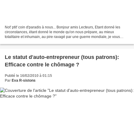
Not' ptit' coin d'paradis à nous... Bonjour amis Lecteurs, Etant donné les
circonstances, étant donné le monde qu'on nous prépare, au mieux
totalitaire et inhumain, au pire ravagé par une guerre mondiale, je vous
propose de passer à la vitesse supérieure,...
Le statut d'auto-entrepreneur (tous patrons):
Efficace contre le chômage ?
Publié le 16/02/2010 à 01:15
Par
Eva R-sistons