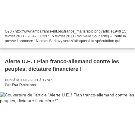
G20 - http://www.ambafrance-mt.org/france_malte/spip.php?article1949 15
février 2011 - 20:47 Outils : 15 février 2011 (Nouvelle Solidarité) – Toute la
presse l’annonce : Nicolas Sarkozy veut s’attaquer à la spéculation qui
accroît la volatilité des matières...
Alerte U.E. ! Plan franco-allemand contre les
peuples, dictature financière !
Publié le 17/02/2011 à 17:47
Par
Eva R-sistons