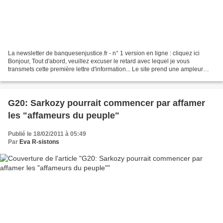
La newsletter de banquesenjustice.fr - n° 1 version en ligne : cliquez ici
Bonjour, Tout d'abord, veuillez excuser le retard avec lequel je vous
transmets cette première lettre d'information... Le site prend une ampleur
considérable, grâce à chacun d'entre...
G20: Sarkozy pourrait commencer par affamer
les "affameurs du peuple"
Publié le 18/02/2011 à 05:49
Par
Eva R-sistons