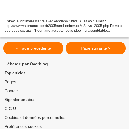
Entrevue fort intéressante avec Vandana Shiva. Allez voir le lien :
http://www.waternunc.com/fr2005/amd-entrevue-V-Shiva_2005.php En voici
quelques extraits : "Pour faire accepter cette idée invraisemblable
(privatisation de l'eau), un argument nous est...
< Page précédente
Page suivante >
Hébergé par Overblog
Top articles
Pages
Contact
Signaler un abus
C.G.U.
Cookies et données personnelles
Préférences cookies