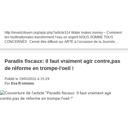
http://reveilcitoyen.org/spip.php?article314 Water makes money – Comment
les multinationales transforment l’eau en argent NOUS SOMME TOUS
CONCERNÉS . Censé être diffusé sur ARTE à l’occasion de la Journée
mondiale de l’eau le 22 mars 2011 à 20h15, malgré...
Paradis fiscaux: Il faut vraiment agir contre,pas
de réforme en trompe-l'oeil !
Publié le 19/02/2011 à 15:29
Par
Eva R-sistons