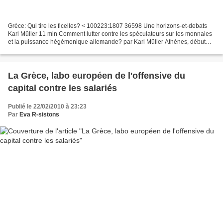
Grèce: Qui tire les ficelles? < 100223:1807 36598 Une horizons-et-debats
Karl Müller 11 min Comment lutter contre les spéculateurs sur les monnaies
et la puissance hégémonique allemande? par Karl Müller Athènes, début
février 2010. Partout dans cette...
La Grèce, labo européen de l'offensive du
capital contre les salariés
Publié le 22/02/2010 à 23:23
Par
Eva R-sistons