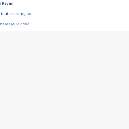
im Rayan
 toutes les règles
s les jeux vidéo
us choquant de Rockstar ? - Le scandale BULLY
e plus moche de Steam
du RÊVE tourne au CAUCHEMAR
pendant 8 heures
it… à tort
umiliés par un jeu vidéo
ire - Final Fantasy 8
ti un empire - Age of Empires
story DOFUS
tard, il crée l'un des pires jeux de tous les temps, MindsEye.