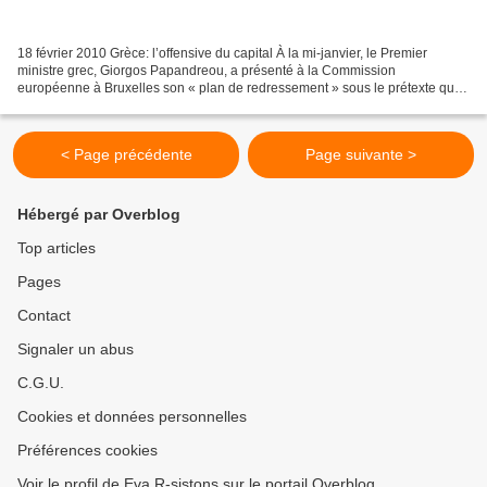
18 février 2010 Grèce: l’offensive du capital À la mi-janvier, le Premier
ministre grec, Giorgos Papandreou, a présenté à la Commission
européenne à Bruxelles son « plan de redressement » sous le prétexte que
le budget de l’Etat en 2009 a dépassé les...
< Page précédente
Page suivante >
Hébergé par Overblog
Top articles
Pages
Contact
Signaler un abus
C.G.U.
Cookies et données personnelles
Préférences cookies
Voir le profil de Eva R-sistons sur le portail Overblog