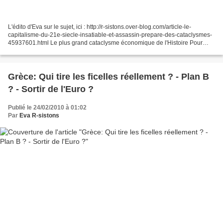
L'édito d'Eva sur le sujet, ici : http://r-sistons.over-blog.com/article-le-
capitalisme-du-21e-siecle-insatiable-et-assassin-prepare-des-cataclysmes-
45937601.html Le plus grand cataclysme économique de l'Histoire Pour
ceux qui ne comprennent pas encore...
Grèce: Qui tire les ficelles réellement ? - Plan B
? - Sortir de l'Euro ?
Publié le 24/02/2010 à 01:02
Par
Eva R-sistons