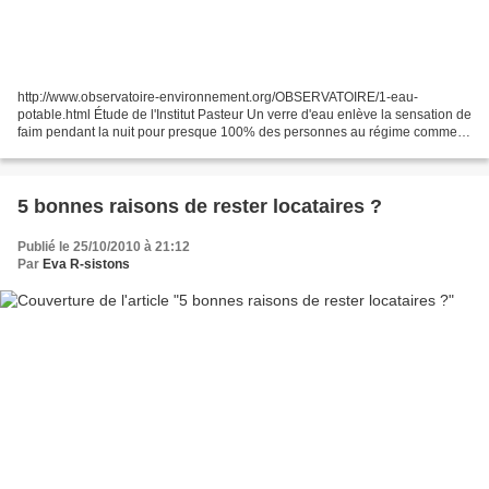
http://www.observatoire-environnement.org/OBSERVATOIRE/1-eau-
potable.html Étude de l'Institut Pasteur Un verre d'eau enlève la sensation de
faim pendant la nuit pour presque 100% des personnes au régime comme le
démontre l'université de Washington. Le...
5 bonnes raisons de rester locataires ?
Publié le 25/10/2010 à 21:12
Par
Eva R-sistons