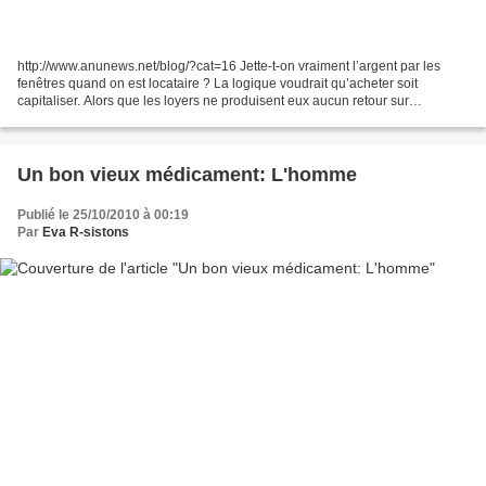
http://www.anunews.net/blog/?cat=16 Jette-t-on vraiment l’argent par les
fenêtres quand on est locataire ? La logique voudrait qu’acheter soit
capitaliser. Alors que les loyers ne produisent eux aucun retour sur
investissement. Pourtant, entre les frais...
Un bon vieux médicament: L'homme
Publié le 25/10/2010 à 00:19
Par
Eva R-sistons