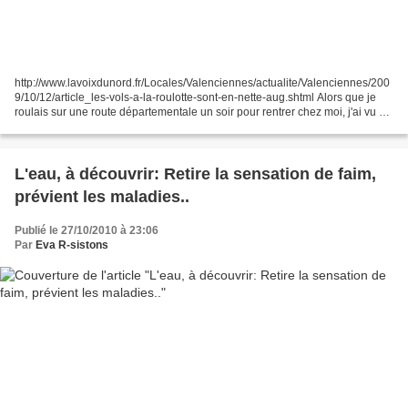
http://www.lavoixdunord.fr/Locales/Valenciennes/actualite/Valenciennes/200
9/10/12/article_les-vols-a-la-roulotte-sont-en-nette-aug.shtml Alors que je
roulais sur une route départementale un soir pour rentrer chez moi, j'ai vu un
enfant dans un siège auto,...
L'eau, à découvrir: Retire la sensation de faim,
prévient les maladies..
Publié le 27/10/2010 à 23:06
Par
Eva R-sistons