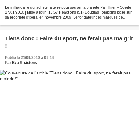
Le milliardaire qui achète la terre pour sauver la planète Par Thierry Oberlé
27/01/2010 | Mise à jour : 13:57 Réactions (51) Douglas Tompkins pose sur
sa propriété d'Ibera, en novembre 2009. Le fondateur des marques de
vêtements Esprit et The North Face...
Tiens donc ! Faire du sport, ne ferait pas maigrir
!
Publié le 21/09/2010 à 01:14
Par
Eva R-sistons