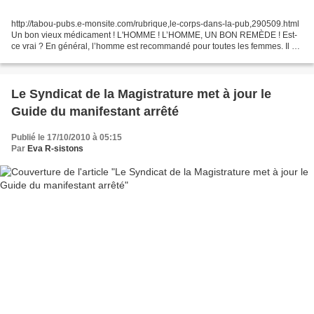
http://tabou-pubs.e-monsite.com/rubrique,le-corps-dans-la-pub,290509.html
Un bon vieux médicament ! L'HOMME ! L’HOMME, UN BON REMÈDE ! Est-
ce vrai ? En général, l’homme est recommandé pour toutes les femmes. Il est
très efficace dans la plupart des cas...
Le Syndicat de la Magistrature met à jour le
Guide du manifestant arrêté
Publié le 17/10/2010 à 05:15
Par
Eva R-sistons