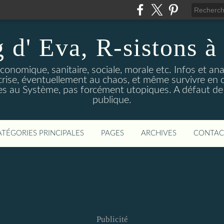
 d' Eva, R-sistons à 
économique, sanitaire, sociale, morale etc. Infos et ana
 crise, éventuellement au chaos, et même survivre en c
ves au Système, pas forcément utopiques. A défaut de l
publique.
ATÉGORIES PRINCIPALES
PAGES
ARCHIVES
CONTAC
Publicité