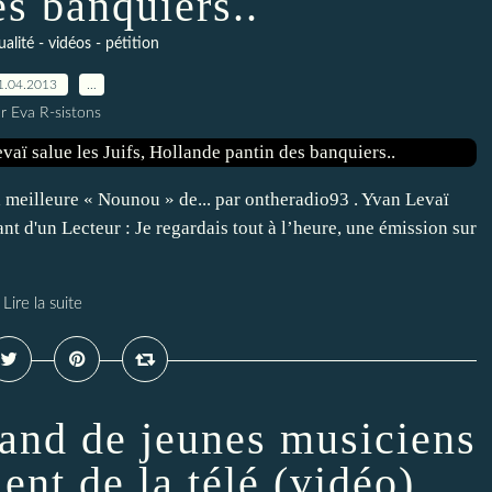
es banquiers..
ualité - vidéos - pétition
1.04.2013
…
r Eva R-sistons
 meilleure « Nounou » de... par ontheradio93 . Yvan Levaï
stant d'un Lecteur : Je regardais tout à l’heure, une émission sur
Lire la suite
nd de jeunes musiciens
ent de la télé (vidéo)