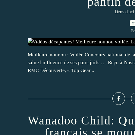
pantin d
Liens d'act
0
Pa
Meilleure nounou : Voilée Concours national de la
salue l'influence de ses pairs juifs . . . Reçu à l'in
RMC Découverte, « Top Gear...
Wanadoo Child: Qua
français se moqu