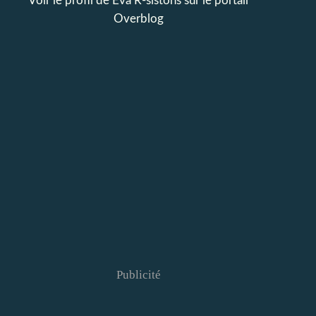
Voir le profil de
Eva R-sistons
sur le portail
Overblog
Publicité