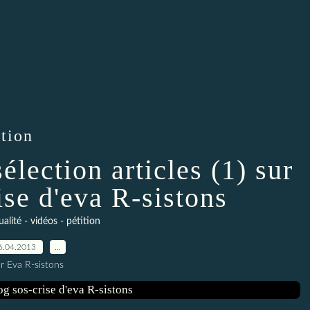
ition
élection articles (1) sur
ise d'eva R-sistons
ualité - vidéos - pétition
6.04.2013
…
r Eva R-sistons