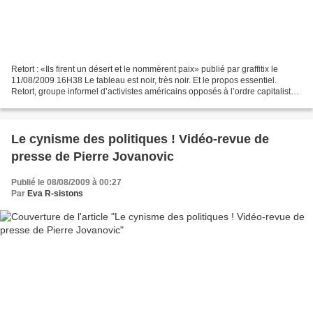
Retort : «Ils firent un désert et le nommèrent paix» publié par graffitix le
11/08/2009 16H38 Le tableau est noir, très noir. Et le propos essentiel.
Retort, groupe informel d’activistes américains opposés à l’ordre capitaliste
des choses, auteur du très...
Le cynisme des politiques ! Vidéo-revue de
presse de Pierre Jovanovic
Publié le 08/08/2009 à 00:27
Par
Eva R-sistons