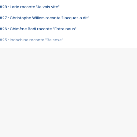
28 : Lorie raconte "Je vais vite"
#27 : Christophe Willem raconte "Jacques a dit"
#26 : Chimène Badi raconte "Entre nous"
#25 : Indochine raconte "3e sexe"
#24 : Zaho raconte "C'est chelou"
#23 : Patrick Bruel raconte "Au café des délices"
#22 : Kyo raconte "Le chemin"
#21 : Nolwenn Leroy raconte "Cassé"
#20 : Patrick Hernandez raconte "Born to be alive"
#19 : Lorie raconte "Près de moi"
#18 : Michael Jones raconte "A nos actes manqués" (avec Jean-Jacque
#17 : Khaled raconte "Aïcha"