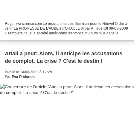
Reçu : www.rense.com Le programme des Illuminati pour le Nouvel Ordre à
venir La PROMESSE DE L'AUBE et l'ORACLE 8i par A. True Ott 09-08-2009
Il semblerait que la société américaine s'enfonce toujours plus dans la
spirale du chaos. Les méfaits financiers...
Attali a peur: Alors, il anticipe les accusations
de complot. La crise ? C'est le destin !
Publié le 14/08/2009 à 12:29
Par
Eva R-sistons