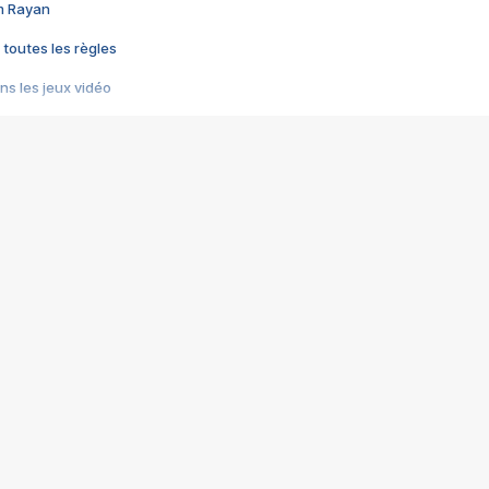
im Rayan
 toutes les règles
s les jeux vidéo
us choquant de Rockstar ? - Le scandale BULLY
e plus moche de Steam
du RÊVE tourne au CAUCHEMAR
pendant 8 heures
it… à tort
umiliés par un jeu vidéo
ire - Final Fantasy 8
ti un empire - Age of Empires
story DOFUS
tard, il crée l'un des pires jeux de tous les temps, MindsEye.