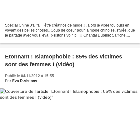
Spécial Chine J'ai failli être créatrice de mode §, alors je vibre toujours en
voyant des belles choses.. Coup de coeur pour la mode chinoise, stylée, que
je partage avec vous. eva R-sistons Voir ici : § Chantal Dupille: Sa fiche.
Jeunesse, journalisme,...
Etonnant ! Islamophobie : 85% des victimes
sont des femmes ! (vidéo)
Publié le 04/11/2012 à 15:55
Par
Eva R-sistons