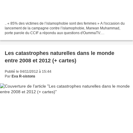
.. « 85% des victimes de l’islamophobie sont des femmes » A l'occasion du
lancement de la campagne contre l’islamophobie, Marwan Muhammad,
porte parole du CCIF a répondu aux questions d'OummaTV.
http://oummatv.tv/14643/85-victimes-de-lislamophobie-femmes?
utm_source=Oumma+Media&utm_campaign=2f6f9f17d4-
RSS_EMAIL_CAMPAIGN&utm_medium=email...
Les catastrophes naturelles dans le monde
entre 2008 et 2012 (+ cartes)
Publié le 04/11/2012 à 15:44
Par
Eva R-sistons