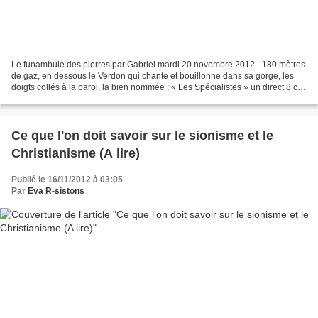
Le funambule des pierres par Gabriel mardi 20 novembre 2012 - 180 mètres
de gaz, en dessous le Verdon qui chante et bouillonne dans sa gorge, les
doigts collés à la paroi, la bien nommée : « Les Spécialistes » un direct 8 c, à
mains nues en solo intégral...
Ce que l'on doit savoir sur le sionisme et le
Christianisme (A lire)
Publié le 16/11/2012 à 03:05
Par
Eva R-sistons