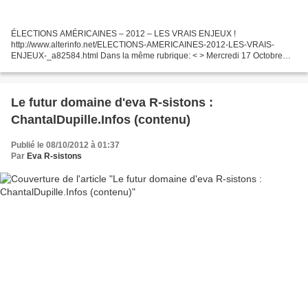
ÉLECTIONS AMÉRICAINES – 2012 – LES VRAIS ENJEUX !
http://www.alterinfo.net/ELECTIONS-AMERICAINES-2012-LES-VRAIS-
ENJEUX-_a82584.html Dans la même rubrique: < > Mercredi 17 Octobre
2012 - 13:49 Ubu roi : Le gouvernement grec annonce que la troïka s'est...
Le futur domaine d'eva R-sistons :
ChantalDupille.Infos (contenu)
Publié le 08/10/2012 à 01:37
Par
Eva R-sistons