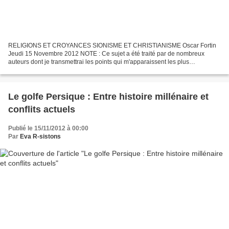
RELIGIONS ET CROYANCES SIONISME ET CHRISTIANISME Oscar Fortin
Jeudi 15 Novembre 2012 NOTE : Ce sujet a été traité par de nombreux
auteurs dont je transmettrai les points qui m'apparaissent les plus
significatifs. J’ai choisi d’en faire des « copier-coller...
Le golfe Persique : Entre histoire millénaire et
conflits actuels
Publié le 15/11/2012 à 00:00
Par
Eva R-sistons