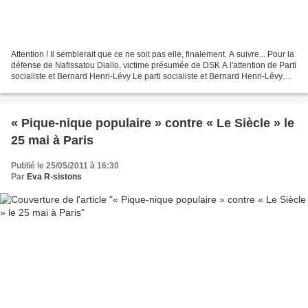
Attention ! Il semblerait que ce ne soit pas elle, finalement. A suivre... Pour la
défense de Nafissatou Diallo, victime présumée de DSK A l'attention de Parti
socialiste et Bernard Henri-Lévy Le parti socialiste et Bernard Henri-Lévy
s'indignent du traitement...
« Pique-nique populaire » contre « Le Siècle » le
25 mai à Paris
Publié le 25/05/2011 à 16:30
Par
Eva R-sistons