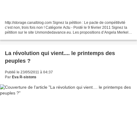
http://storage.canalblog.com Signez la pétition : Le pacte de compétitivité
c’est non, trois fois non ! Catégorie Actu - Posté le 9 février 2011 Signez la
pétition sur le site Unmondedavance.eu. Les propositions d’Angela Merkel
et de Nicolas Sarkozy,...
La révolution qui vient.... le printemps des
peuples ?
Publié le 23/05/2011 à 04:37
Par
Eva R-sistons