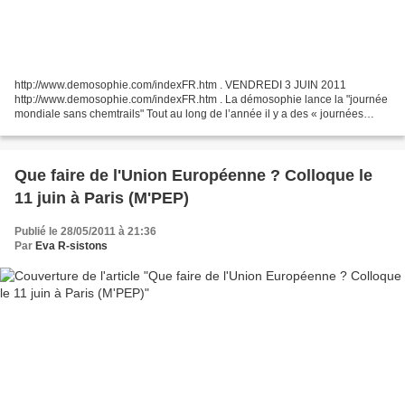
http://www.demosophie.com/indexFR.htm . VENDREDI 3 JUIN 2011
http://www.demosophie.com/indexFR.htm . La démosophie lance la "journée
mondiale sans chemtrails" Tout au long de l’année il y a des « journées
mondiales » : celle de la femme, de l’enfance,...
Que faire de l'Union Européenne ? Colloque le
11 juin à Paris (M'PEP)
Publié le 28/05/2011 à 21:36
Par
Eva R-sistons