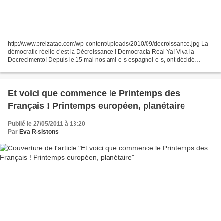
http://www.breizatao.com/wp-content/uploads/2010/09/decroissance.jpg La
démocratie réelle c’est la Décroissance ! Democracia Real Ya! Viva la
Decrecimento! Depuis le 15 mai nos ami-e-s espagnol-e-s, ont décidé
d’occuper la rue afin de critiquer le manque...
Et voici que commence le Printemps des
Français ! Printemps européen, planétaire
Publié le 27/05/2011 à 13:20
Par
Eva R-sistons