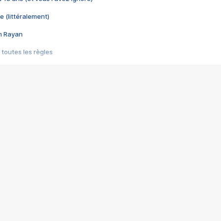
e (littéralement)
im Rayan
 toutes les règles
s les jeux vidéo
us choquant de Rockstar ? - Le scandale BULLY
e plus moche de Steam
du RÊVE tourne au CAUCHEMAR
pendant 8 heures
it… à tort
umiliés par un jeu vidéo
ire - Final Fantasy 8
ti un empire - Age of Empires