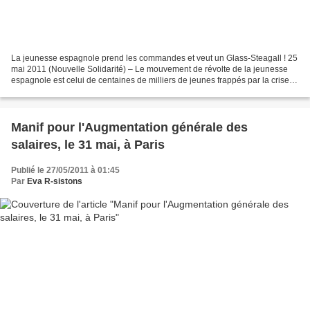
La jeunesse espagnole prend les commandes et veut un Glass-Steagall ! 25
mai 2011 (Nouvelle Solidarité) – Le mouvement de révolte de la jeunesse
espagnole est celui de centaines de milliers de jeunes frappés par la crise.
S’il exigent une véritable démocratie,...
Manif pour l'Augmentation générale des
salaires, le 31 mai, à Paris
Publié le 27/05/2011 à 01:45
Par
Eva R-sistons