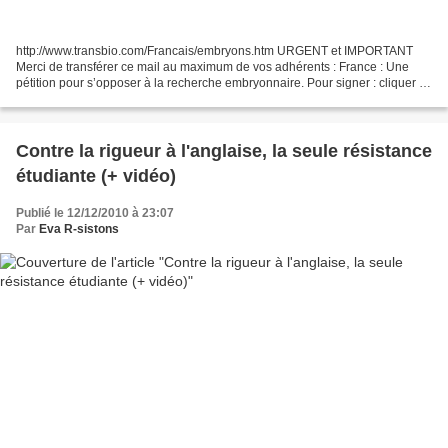
http://www.transbio.com/Francais/embryons.htm URGENT et IMPORTANT
Merci de transférer ce mail au maximum de vos adhérents : France : Une
pétition pour s’opposer à la recherche embryonnaire. Pour signer : cliquer ici
. Si votre ordinateur refuse ce lien...
Contre la rigueur à l'anglaise, la seule résistance
étudiante (+ vidéo)
Publié le 12/12/2010 à 23:07
Par
Eva R-sistons