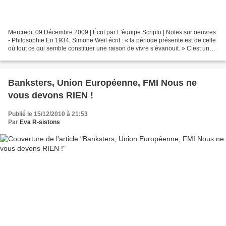
Mercredi, 09 Décembre 2009 | Écrit par L'équipe Scripto | Notes sur oeuvres
- Philosophie En 1934, Simone Weil écrit : « la période présente est de celle
où tout ce qui semble constituer une raison de vivre s’évanouit. » C’est une
femme désespérée, mais...
Banksters, Union Européenne, FMI Nous ne
vous devons RIEN !
Publié le 15/12/2010 à 21:53
Par
Eva R-sistons