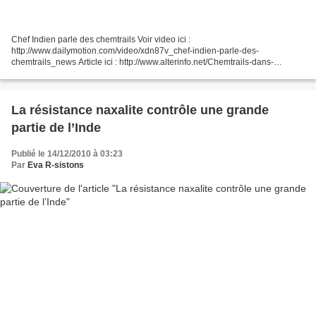
Chef Indien parle des chemtrails Voir video ici :
http://www.dailymotion.com/video/xdn87v_chef-indien-parle-des-
chemtrails_news Article ici : http://www.alterinfo.net/Chemtrails-dans-
sciences-et-avenir-de-1997-et-la-chute-de-l-euro_a47740.html?
com&order=2&start=130#comments...
La résistance naxalite contrôle une grande
partie de l’Inde
Publié le 14/12/2010 à 03:23
Par
Eva R-sistons