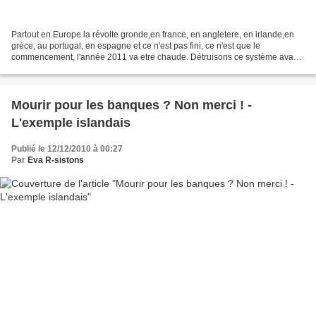
Partout en Europe la révolte gronde,en france, en angletere, en irlande,en
grèce, au portugal, en espagne et ce n'est pas fini, ce n'est que le
commencement, l'année 2011 va etre chaude. Détruisons ce système avant
qu'il nous détruise, par tous les moyens......
Mourir pour les banques ? Non merci ! -
L'exemple islandais
Publié le 12/12/2010 à 00:27
Par
Eva R-sistons