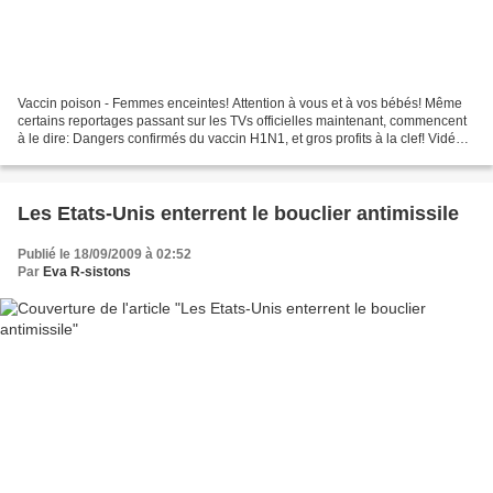
Vaccin poison - Femmes enceintes! Attention à vous et à vos bébés! Même
certains reportages passant sur les TVs officielles maintenant, commencent
à le dire: Dangers confirmés du vaccin H1N1, et gros profits à la clef! Vidéo
spéciale à l'attention de...
Les Etats-Unis enterrent le bouclier antimissile
Publié le 18/09/2009 à 02:52
Par
Eva R-sistons