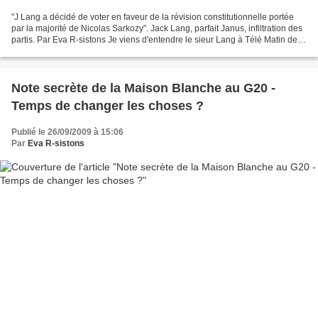
"J Lang a décidé de voter en faveur de la révision constitutionnelle portée
par la majorité de Nicolas Sarkozy". Jack Lang, parfait Janus, infiltration des
partis. Par Eva R-sistons Je viens d'entendre le sieur Lang à Télé Matin de
Leymergie, je rappelle...
Note secrète de la Maison Blanche au G20 -
Temps de changer les choses ?
Publié le 26/09/2009 à 15:06
Par
Eva R-sistons