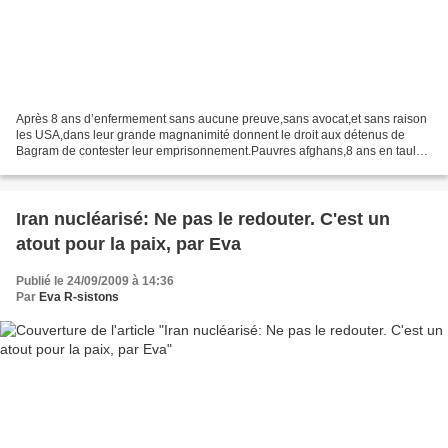
Après 8 ans d’enfermement sans aucune preuve,sans avocat,et sans raison
les USA,dans leur grande magnanimité donnent le droit aux détenus de
Bagram de contester leur emprisonnement.Pauvres afghans,8 ans en taule
sans savoir pourquoi. septembre 15, 2009...
Iran nucléarisé: Ne pas le redouter. C'est un
atout pour la paix, par Eva
Publié le 24/09/2009 à 14:36
Par
Eva R-sistons