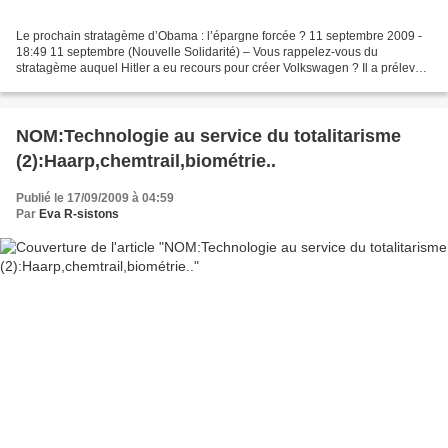
Le prochain stratagème d’Obama : l’épargne forcée ? 11 septembre 2009 -
18:49 11 septembre (Nouvelle Solidarité) – Vous rappelez-vous du
stratagème auquel Hitler a eu recours pour créer Volkswagen ? Il a prélevé
des sommes sur les comptes détenus par...
NOM:Technologie au service du totalitarisme
(2):Haarp,chemtrail,biométrie..
Publié le 17/09/2009 à 04:59
Par
Eva R-sistons