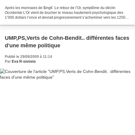
Après les monnaies de $ing€ :Le retour de l’Or, symptôme du déclin
Occidental L’Or vient de toucher le niveau hautement psychologique des
1’000 dollars l’once et devrait progressivement s’acheminer vers les 1250
dollars l’once dans un contexte où la Chine...
UMP,PS,Verts de Cohn-Bendit.. différentes faces
d'une même politique
Publié le 29/09/2009 à 11:14
Par
Eva R-sistons