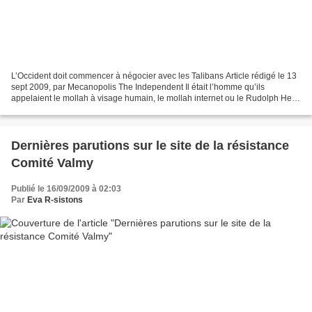
L’Occident doit commencer à négocier avec les Talibans Article rédigé le 13
sept 2009, par Mecanopolis The Independent Il était l’homme qu’ils
appelaient le mollah à visage humain, le mollah internet ou le Rudolph Hess
des Taliban. Wakil Ahmed Muttawakil...
Dernières parutions sur le site de la résistance
Comité Valmy
Publié le 16/09/2009 à 02:03
Par
Eva R-sistons