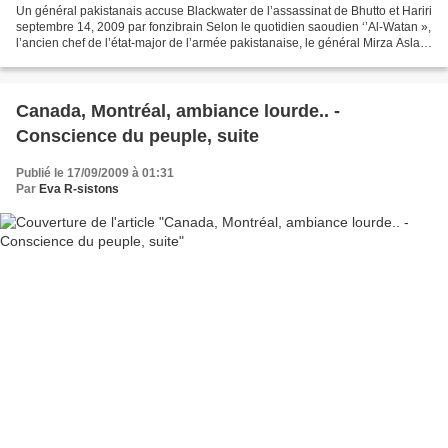
Un général pakistanais accuse Blackwater de l’assassinat de Bhutto et Hariri
septembre 14, 2009 par fonzibrain Selon le quotidien saoudien ‘’Al-Watan »,
l’ancien chef de l’état-major de l’armée pakistanaise, le général Mirza Aslam
Beik, a accusé la société...
Canada, Montréal, ambiance lourde.. -
Conscience du peuple, suite
Publié le 17/09/2009 à 01:31
Par
Eva R-sistons