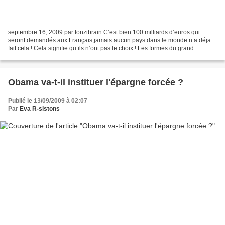
septembre 16, 2009 par fonzibrain C’est bien 100 milliards d’euros qui
seront demandés aux Français,jamais aucun pays dans le monde n’a déja
fait cela ! Cela signifie qu’ils n’ont pas le choix ! Les formes du grand
emprunt national commencent à se dessiner....
Obama va-t-il instituer l'épargne forcée ?
Publié le 13/09/2009 à 02:07
Par
Eva R-sistons