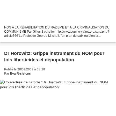
NON A LA RÉHABILITATION DU NAZISME ET A LA CRIMINALISATION DU
COMMUNISME Par Gilles Bachelier http://www.comite-valmy.org/spip.php?
article366 Le Projet de George Mitchell: "un plan de paix ou bien la
préparation de guerres arabes? Marie Nassif - Debs...
Dr Horowitz: Grippe instrument du NOM pour
lois liberticides et dépopulation
Publié le 28/09/2009 à 08:28
Par
Eva R-sistons