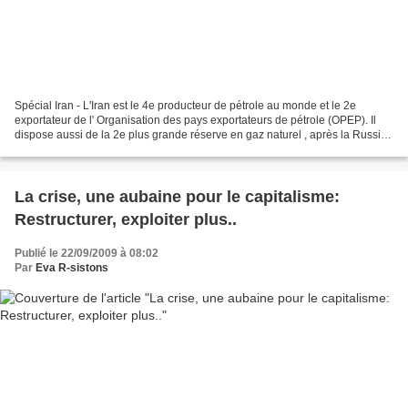
Spécial Iran - L'Iran est le 4e producteur de pétrole au monde et le 2e
exportateur de l' Organisation des pays exportateurs de pétrole (OPEP). Il
dispose aussi de la 2e plus grande réserve en gaz naturel , après la Russie,
et en est le 6e producteur...
La crise, une aubaine pour le capitalisme:
Restructurer, exploiter plus..
Publié le 22/09/2009 à 08:02
Par
Eva R-sistons