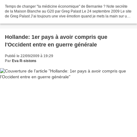
Temps de changer "la médicine économique" de Bernanke ? Note secrète
de la Maison Blanche au G20 par Greg Palast Le 24 septembre 2009 Le site
de Greg Palast J’ai toujours une vive émotion quand je mets la main sur une
note confidentielle avec « The White...
Hollande: 1er pays à avoir compris que
l'Occident entre en guerre générale
Publié le 22/09/2009 à 19:29
Par
Eva R-sistons