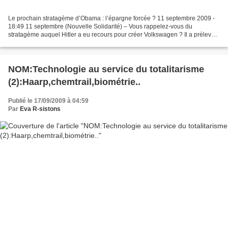
Le prochain stratagème d’Obama : l’épargne forcée ? 11 septembre 2009 -
18:49 11 septembre (Nouvelle Solidarité) – Vous rappelez-vous du
stratagème auquel Hitler a eu recours pour créer Volkswagen ? Il a prélevé
des sommes sur les comptes détenus par...
NOM:Technologie au service du totalitarisme
(2):Haarp,chemtrail,biométrie..
Publié le 17/09/2009 à 04:59
Par
Eva R-sistons