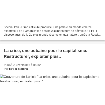
Spécial Iran - L'Iran est le 4e producteur de pétrole au monde et le 2e
exportateur de l' Organisation des pays exportateurs de pétrole (OPEP). Il
dispose aussi de la 2e plus grande réserve en gaz naturel , après la Russie,
et en est le 6e producteur...
La crise, une aubaine pour le capitalisme:
Restructurer, exploiter plus..
Publié le 22/09/2009 à 08:02
Par
Eva R-sistons