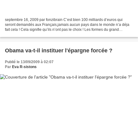
septembre 16, 2009 par fonzibrain C’est bien 100 milliards d’euros qui
seront demandés aux Français,jamais aucun pays dans le monde n’a déja
fait cela ! Cela signifie qu’ils n’ont pas le choix ! Les formes du grand
emprunt national commencent à se dessiner....
Obama va-t-il instituer l'épargne forcée ?
Publié le 13/09/2009 à 02:07
Par
Eva R-sistons