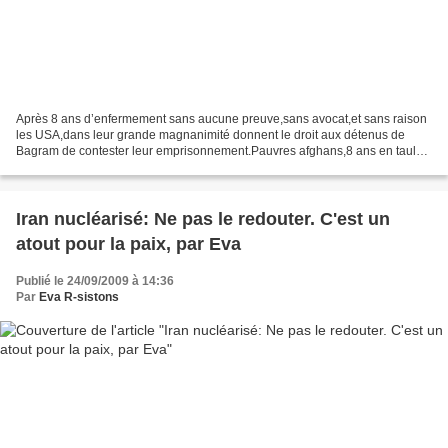
Après 8 ans d’enfermement sans aucune preuve,sans avocat,et sans raison
les USA,dans leur grande magnanimité donnent le droit aux détenus de
Bagram de contester leur emprisonnement.Pauvres afghans,8 ans en taule
sans savoir pourquoi. septembre 15, 2009...
Iran nucléarisé: Ne pas le redouter. C'est un
atout pour la paix, par Eva
Publié le 24/09/2009 à 14:36
Par
Eva R-sistons