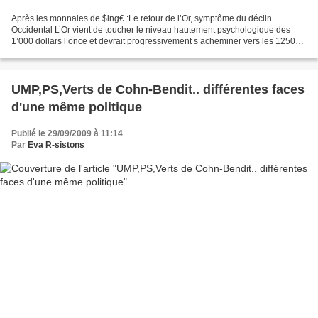
Après les monnaies de $ing€ :Le retour de l’Or, symptôme du déclin
Occidental L’Or vient de toucher le niveau hautement psychologique des
1’000 dollars l’once et devrait progressivement s’acheminer vers les 1250
dollars l’once dans un contexte où la Chine...
UMP,PS,Verts de Cohn-Bendit.. différentes faces
d'une même politique
Publié le 29/09/2009 à 11:14
Par
Eva R-sistons