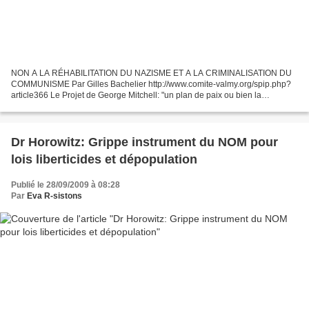
NON A LA RÉHABILITATION DU NAZISME ET A LA CRIMINALISATION DU
COMMUNISME Par Gilles Bachelier http://www.comite-valmy.org/spip.php?
article366 Le Projet de George Mitchell: "un plan de paix ou bien la
préparation de guerres arabes? Marie Nassif - Debs...
Dr Horowitz: Grippe instrument du NOM pour
lois liberticides et dépopulation
Publié le 28/09/2009 à 08:28
Par
Eva R-sistons