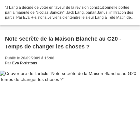
"J Lang a décidé de voter en faveur de la révision constitutionnelle portée
par la majorité de Nicolas Sarkozy". Jack Lang, parfait Janus, infiltration des
partis. Par Eva R-sistons Je viens d'entendre le sieur Lang à Télé Matin de
Leymergie, je rappelle...
Note secrète de la Maison Blanche au G20 -
Temps de changer les choses ?
Publié le 26/09/2009 à 15:06
Par
Eva R-sistons