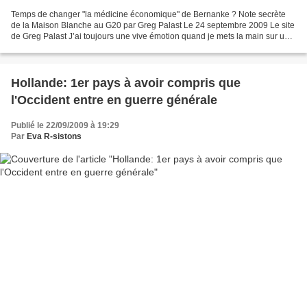
Temps de changer "la médicine économique" de Bernanke ? Note secrète
de la Maison Blanche au G20 par Greg Palast Le 24 septembre 2009 Le site
de Greg Palast J’ai toujours une vive émotion quand je mets la main sur une
note confidentielle avec « The White...
Hollande: 1er pays à avoir compris que
l'Occident entre en guerre générale
Publié le 22/09/2009 à 19:29
Par
Eva R-sistons