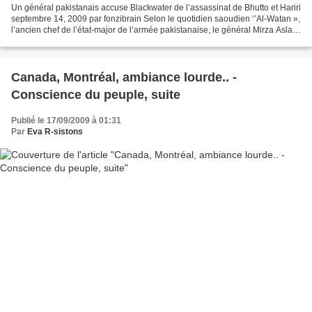
Un général pakistanais accuse Blackwater de l’assassinat de Bhutto et Hariri
septembre 14, 2009 par fonzibrain Selon le quotidien saoudien ‘’Al-Watan »,
l’ancien chef de l’état-major de l’armée pakistanaise, le général Mirza Aslam
Beik, a accusé la société...
Canada, Montréal, ambiance lourde.. -
Conscience du peuple, suite
Publié le 17/09/2009 à 01:31
Par
Eva R-sistons