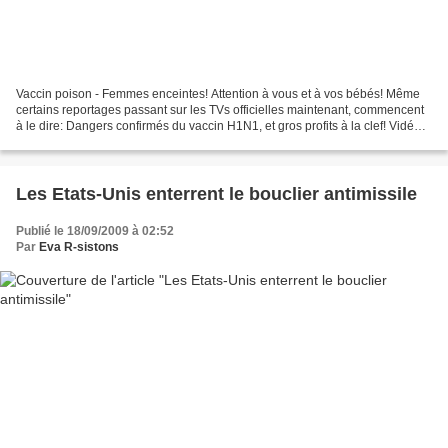
Vaccin poison - Femmes enceintes! Attention à vous et à vos bébés! Même
certains reportages passant sur les TVs officielles maintenant, commencent
à le dire: Dangers confirmés du vaccin H1N1, et gros profits à la clef! Vidéo
spéciale à l'attention de...
Les Etats-Unis enterrent le bouclier antimissile
Publié le 18/09/2009 à 02:52
Par
Eva R-sistons