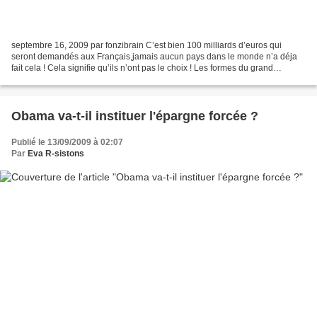
septembre 16, 2009 par fonzibrain C’est bien 100 milliards d’euros qui
seront demandés aux Français,jamais aucun pays dans le monde n’a déja
fait cela ! Cela signifie qu’ils n’ont pas le choix ! Les formes du grand
emprunt national commencent à se dessiner....
Obama va-t-il instituer l'épargne forcée ?
Publié le 13/09/2009 à 02:07
Par
Eva R-sistons