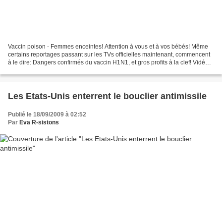
Vaccin poison - Femmes enceintes! Attention à vous et à vos bébés! Même
certains reportages passant sur les TVs officielles maintenant, commencent
à le dire: Dangers confirmés du vaccin H1N1, et gros profits à la clef! Vidéo
spéciale à l'attention de...
Les Etats-Unis enterrent le bouclier antimissile
Publié le 18/09/2009 à 02:52
Par
Eva R-sistons