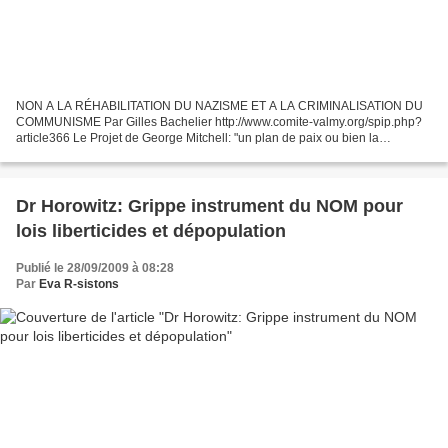
NON A LA RÉHABILITATION DU NAZISME ET A LA CRIMINALISATION DU
COMMUNISME Par Gilles Bachelier http://www.comite-valmy.org/spip.php?
article366 Le Projet de George Mitchell: "un plan de paix ou bien la
préparation de guerres arabes? Marie Nassif - Debs...
Dr Horowitz: Grippe instrument du NOM pour
lois liberticides et dépopulation
Publié le 28/09/2009 à 08:28
Par
Eva R-sistons