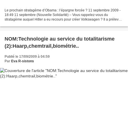
Le prochain stratagème d’Obama : l’épargne forcée ? 11 septembre 2009 -
18:49 11 septembre (Nouvelle Solidarité) – Vous rappelez-vous du
stratagème auquel Hitler a eu recours pour créer Volkswagen ? Il a prélevé
des sommes sur les comptes détenus par...
NOM:Technologie au service du totalitarisme
(2):Haarp,chemtrail,biométrie..
Publié le 17/09/2009 à 04:59
Par
Eva R-sistons