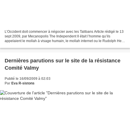
L’Occident doit commencer à négocier avec les Talibans Article rédigé le 13
sept 2009, par Mecanopolis The Independent Il était l’homme qu’ils
appelaient le mollah à visage humain, le mollah internet ou le Rudolph Hess
des Taliban. Wakil Ahmed Muttawakil...
Dernières parutions sur le site de la résistance
Comité Valmy
Publié le 16/09/2009 à 02:03
Par
Eva R-sistons