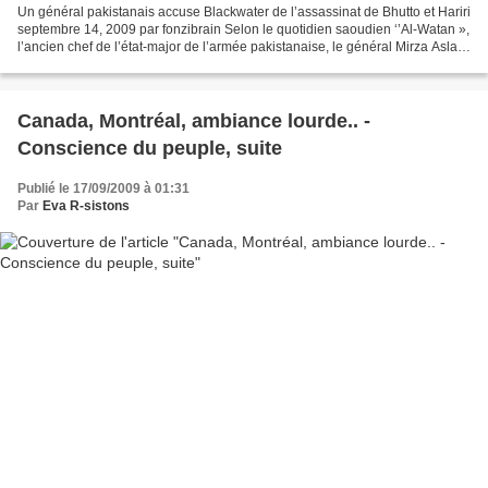
Un général pakistanais accuse Blackwater de l’assassinat de Bhutto et Hariri
septembre 14, 2009 par fonzibrain Selon le quotidien saoudien ‘’Al-Watan »,
l’ancien chef de l’état-major de l’armée pakistanaise, le général Mirza Aslam
Beik, a accusé la société...
Canada, Montréal, ambiance lourde.. -
Conscience du peuple, suite
Publié le 17/09/2009 à 01:31
Par
Eva R-sistons