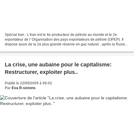
Spécial Iran - L'Iran est le 4e producteur de pétrole au monde et le 2e
exportateur de l' Organisation des pays exportateurs de pétrole (OPEP). Il
dispose aussi de la 2e plus grande réserve en gaz naturel , après la Russie,
et en est le 6e producteur...
La crise, une aubaine pour le capitalisme:
Restructurer, exploiter plus..
Publié le 22/09/2009 à 08:02
Par
Eva R-sistons