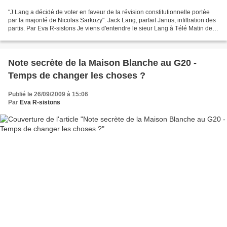
"J Lang a décidé de voter en faveur de la révision constitutionnelle portée
par la majorité de Nicolas Sarkozy". Jack Lang, parfait Janus, infiltration des
partis. Par Eva R-sistons Je viens d'entendre le sieur Lang à Télé Matin de
Leymergie, je rappelle...
Note secrète de la Maison Blanche au G20 -
Temps de changer les choses ?
Publié le 26/09/2009 à 15:06
Par
Eva R-sistons