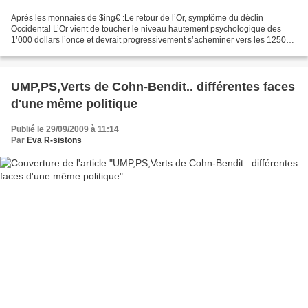
Après les monnaies de $ing€ :Le retour de l’Or, symptôme du déclin
Occidental L’Or vient de toucher le niveau hautement psychologique des
1’000 dollars l’once et devrait progressivement s’acheminer vers les 1250
dollars l’once dans un contexte où la Chine...
UMP,PS,Verts de Cohn-Bendit.. différentes faces
d'une même politique
Publié le 29/09/2009 à 11:14
Par
Eva R-sistons