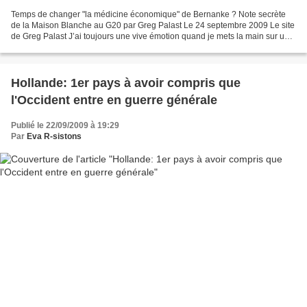
Temps de changer "la médicine économique" de Bernanke ? Note secrète
de la Maison Blanche au G20 par Greg Palast Le 24 septembre 2009 Le site
de Greg Palast J’ai toujours une vive émotion quand je mets la main sur une
note confidentielle avec « The White...
Hollande: 1er pays à avoir compris que
l'Occident entre en guerre générale
Publié le 22/09/2009 à 19:29
Par
Eva R-sistons