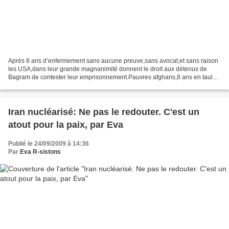
Après 8 ans d’enfermement sans aucune preuve,sans avocat,et sans raison
les USA,dans leur grande magnanimité donnent le droit aux détenus de
Bagram de contester leur emprisonnement.Pauvres afghans,8 ans en taule
sans savoir pourquoi. septembre 15, 2009...
Iran nucléarisé: Ne pas le redouter. C'est un
atout pour la paix, par Eva
Publié le 24/09/2009 à 14:36
Par
Eva R-sistons