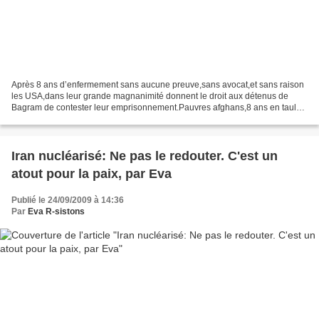
Après 8 ans d’enfermement sans aucune preuve,sans avocat,et sans raison
les USA,dans leur grande magnanimité donnent le droit aux détenus de
Bagram de contester leur emprisonnement.Pauvres afghans,8 ans en taule
sans savoir pourquoi. septembre 15, 2009...
Iran nucléarisé: Ne pas le redouter. C'est un
atout pour la paix, par Eva
Publié le 24/09/2009 à 14:36
Par
Eva R-sistons