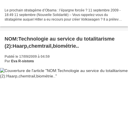
Le prochain stratagème d’Obama : l’épargne forcée ? 11 septembre 2009 -
18:49 11 septembre (Nouvelle Solidarité) – Vous rappelez-vous du
stratagème auquel Hitler a eu recours pour créer Volkswagen ? Il a prélevé
des sommes sur les comptes détenus par...
NOM:Technologie au service du totalitarisme
(2):Haarp,chemtrail,biométrie..
Publié le 17/09/2009 à 04:59
Par
Eva R-sistons