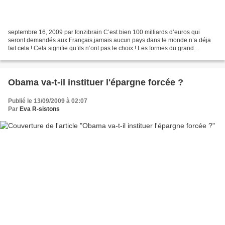
septembre 16, 2009 par fonzibrain C’est bien 100 milliards d’euros qui
seront demandés aux Français,jamais aucun pays dans le monde n’a déja
fait cela ! Cela signifie qu’ils n’ont pas le choix ! Les formes du grand
emprunt national commencent à se dessiner....
Obama va-t-il instituer l'épargne forcée ?
Publié le 13/09/2009 à 02:07
Par
Eva R-sistons