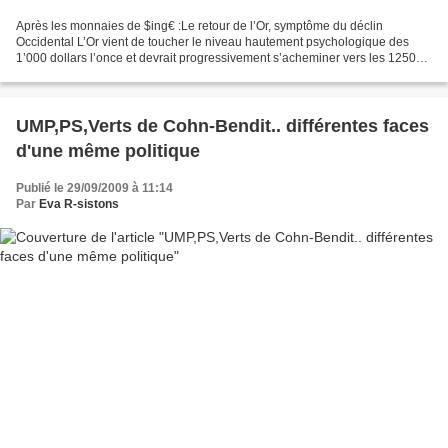
Après les monnaies de $ing€ :Le retour de l’Or, symptôme du déclin
Occidental L’Or vient de toucher le niveau hautement psychologique des
1’000 dollars l’once et devrait progressivement s’acheminer vers les 1250
dollars l’once dans un contexte où la Chine...
UMP,PS,Verts de Cohn-Bendit.. différentes faces
d'une même politique
Publié le 29/09/2009 à 11:14
Par
Eva R-sistons