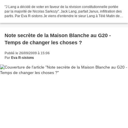
"J Lang a décidé de voter en faveur de la révision constitutionnelle portée
par la majorité de Nicolas Sarkozy". Jack Lang, parfait Janus, infiltration des
partis. Par Eva R-sistons Je viens d'entendre le sieur Lang à Télé Matin de
Leymergie, je rappelle...
Note secrète de la Maison Blanche au G20 -
Temps de changer les choses ?
Publié le 26/09/2009 à 15:06
Par
Eva R-sistons