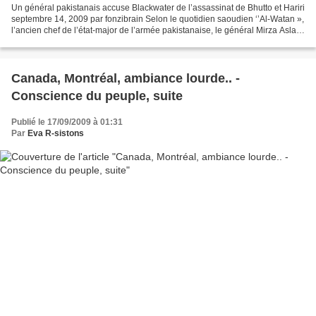
Un général pakistanais accuse Blackwater de l’assassinat de Bhutto et Hariri
septembre 14, 2009 par fonzibrain Selon le quotidien saoudien ‘’Al-Watan »,
l’ancien chef de l’état-major de l’armée pakistanaise, le général Mirza Aslam
Beik, a accusé la société...
Canada, Montréal, ambiance lourde.. -
Conscience du peuple, suite
Publié le 17/09/2009 à 01:31
Par
Eva R-sistons