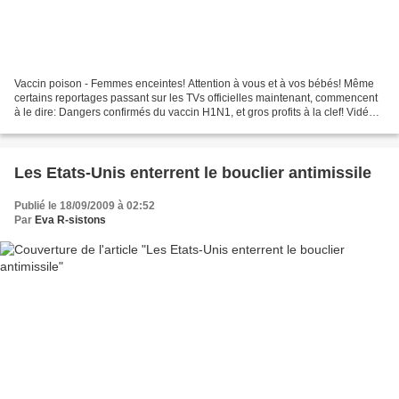
Vaccin poison - Femmes enceintes! Attention à vous et à vos bébés! Même
certains reportages passant sur les TVs officielles maintenant, commencent
à le dire: Dangers confirmés du vaccin H1N1, et gros profits à la clef! Vidéo
spéciale à l'attention de...
Les Etats-Unis enterrent le bouclier antimissile
Publié le 18/09/2009 à 02:52
Par
Eva R-sistons