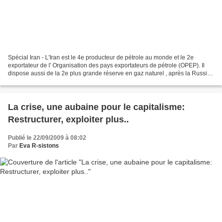
Spécial Iran - L'Iran est le 4e producteur de pétrole au monde et le 2e
exportateur de l' Organisation des pays exportateurs de pétrole (OPEP). Il
dispose aussi de la 2e plus grande réserve en gaz naturel , après la Russie,
et en est le 6e producteur...
La crise, une aubaine pour le capitalisme:
Restructurer, exploiter plus..
Publié le 22/09/2009 à 08:02
Par
Eva R-sistons