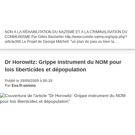
NON A LA RÉHABILITATION DU NAZISME ET A LA CRIMINALISATION DU
COMMUNISME Par Gilles Bachelier http://www.comite-valmy.org/spip.php?
article366 Le Projet de George Mitchell: "un plan de paix ou bien la
préparation de guerres arabes? Marie Nassif - Debs...
Dr Horowitz: Grippe instrument du NOM pour
lois liberticides et dépopulation
Publié le 28/09/2009 à 08:28
Par
Eva R-sistons