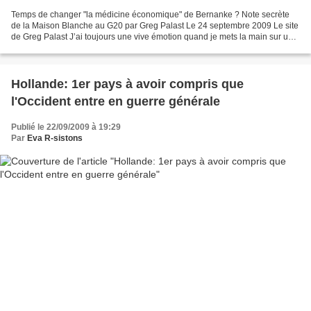
Temps de changer "la médicine économique" de Bernanke ? Note secrète
de la Maison Blanche au G20 par Greg Palast Le 24 septembre 2009 Le site
de Greg Palast J’ai toujours une vive émotion quand je mets la main sur une
note confidentielle avec « The White...
Hollande: 1er pays à avoir compris que
l'Occident entre en guerre générale
Publié le 22/09/2009 à 19:29
Par
Eva R-sistons