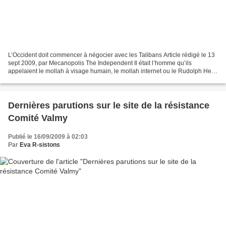
L’Occident doit commencer à négocier avec les Talibans Article rédigé le 13
sept 2009, par Mecanopolis The Independent Il était l’homme qu’ils
appelaient le mollah à visage humain, le mollah internet ou le Rudolph Hess
des Taliban. Wakil Ahmed Muttawakil...
Dernières parutions sur le site de la résistance
Comité Valmy
Publié le 16/09/2009 à 02:03
Par
Eva R-sistons